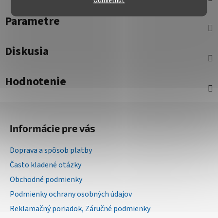
Parametre
Diskusia
Hodnotenie
Z
á
Informácie pre vás
p
ä
Doprava a spôsob platby
t
Často kladené otázky
i
Obchodné podmienky
e
Podmienky ochrany osobných údajov
Reklamačný poriadok, Záručné podmienky