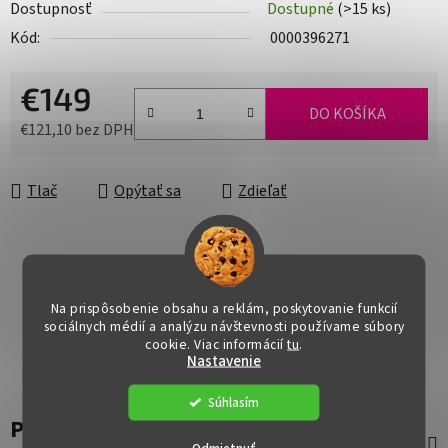
Dostupnosť
Dostupné
(>15 ks)
Kód:
0000396271
€149
DO KOŠÍKA
€121,10 bez DPH
Jednotková cena:
Tlač
Opýtať sa
Zdieľať
Na prispôsobenie obsahu a reklám, poskytovanie funkcií
sociálnych médií a analýzu návštevnosti používame súbory
cookie. Viac informácií
tu
.
Nastavenie
Súhlasím
Popis
Odmietnuť