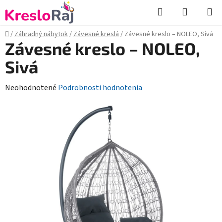
Prejsť
Hľadať
NÁKUP
na
KOŠÍK
obsah
Domov
/
Záhradný nábytok
/
Závesné kreslá
/
Závesné kreslo – NOLEO, Sivá
Závesné kreslo – NOLEO,
Sivá
Priemerné
Neohodnotené
Podrobnosti hodnotenia
hodnotenie
produktu
je
0,0
z
5
hviezdičiek.