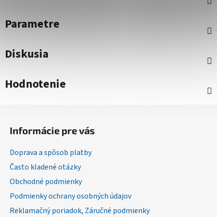
Parametre
Diskusia
Hodnotenie
Z
á
Informácie pre vás
p
ä
Doprava a spôsob platby
t
Často kladené otázky
i
Obchodné podmienky
e
Podmienky ochrany osobných údajov
Reklamačný poriadok, Záručné podmienky