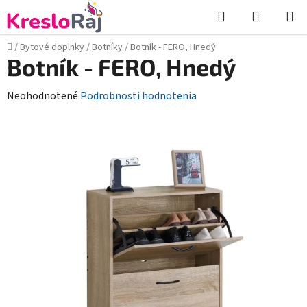
Prejsť
Hľadať
NÁKUP
na
KOŠÍK
obsah
Domov
/
Bytové doplnky
/
Botníky
/
Botník - FERO, Hnedý
Botník - FERO, Hnedý
Priemerné
Neohodnotené
Podrobnosti hodnotenia
hodnotenie
produktu
je
0,0
z
5
hviezdičiek.