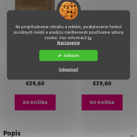
Na prispôsobenie obsahu a reklám, poskytovanie funkcií
sociálnych médií a analýzu návštevnosti používame súbory
cookie. Viac informácií
tu
.
Nastavenie
Botník - FERO, Hnedá
Botník - FERO, Biela
Súhlasím
Dostupné
(>15 ks)
Dostupné
(>15 ks)
Odmietnuť
€39,60
€39,60
DO KOŠÍKA
DO KOŠÍKA
Popis