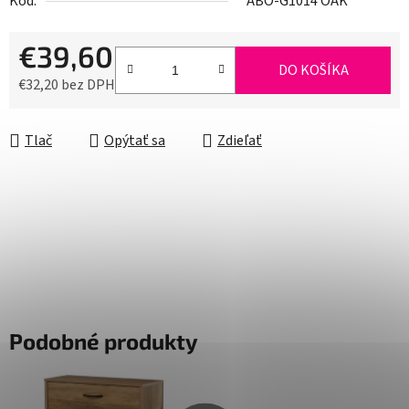
Kód:
ABO-G1014 OAK
€39,60
DO KOŠÍKA
€32,20 bez DPH
Jednotková cena:
Tlač
Opýtať sa
Zdieľať
Podobné produkty