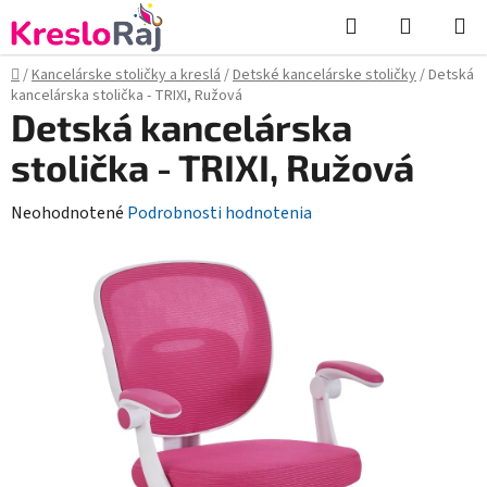
Prejsť
Hľadať
NÁKUP
na
KOŠÍK
obsah
Domov
/
Kancelárske stoličky a kreslá
/
Detské kancelárske stoličky
/
Detská
kancelárska stolička - TRIXI, Ružová
Detská kancelárska
stolička - TRIXI, Ružová
Priemerné
Neohodnotené
Podrobnosti hodnotenia
hodnotenie
produktu
je
0,0
z
5
hviezdičiek.