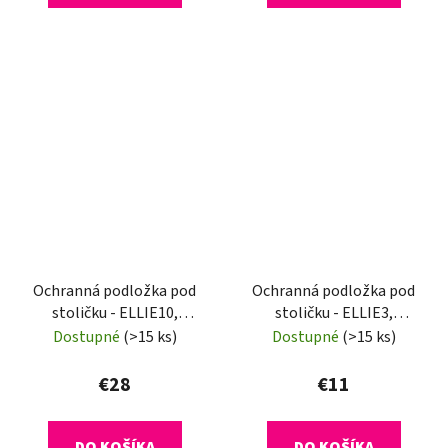
Ochranná podložka pod
Ochranná podložka pod
stoličku - ELLIE10,
stoličku - ELLIE3,
120x90 cm, 1,8 mm
140x100 cm, 0,5 mm
Dostupné
(>15 ks)
Dostupné
(>15 ks)
€28
€11
DO KOŠÍKA
DO KOŠÍKA