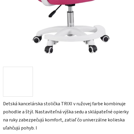
Detská kancelárska stolička TRIXI v ružovej farbe kombinuje
pohodlie a štýl. Nastaviteľná výška sedu a sklápateľné opierky
na ruky zabezpečujú komfort, zatiaľ čo univerzálne kolieska
uľahčujú pohyb. I