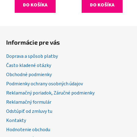
DO KOŠÍKA
DO KOŠÍKA
Z
á
Informácie pre vás
p
ä
Doprava a spôsob platby
t
Často kladené otázky
i
Obchodné podmienky
e
Podmienky ochrany osobných údajov
Reklamačný poriadok, Záručné podmienky
Reklamačný formulár
Odstúpiť od zmluvy tu
Kontakty
Hodnotenie obchodu