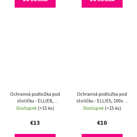
Ochranná podložka pod
Ochranná podložka pod
stoličku - ELLIE8,
stoličku - ELLIE5, 100x50
120x120 cm, 0,8 mm
cm, 0,8 mm
Dostupné
(>15 ks)
Dostupné
(>15 ks)
€13
€10