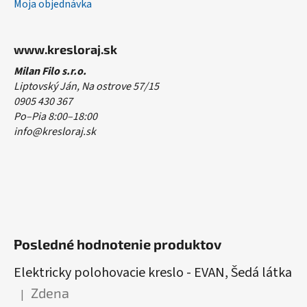
Moja objednávka
www.kresloraj.sk
Milan Filo s.r.o.
Liptovský Ján, Na ostrove 57/15
0905 430 367
Po–Pia 8:00–18:00
info@kresloraj.sk
Posledné hodnotenie produktov
Elektricky polohovacie kreslo - EVAN, Šedá látka
Zdena
|
Hodnotenie produktu je 5 z 5 hviezdičiek.