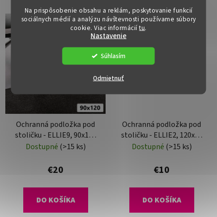
Na prispôsobenie obsahu a reklám, poskytovanie funkcií
sociálnych médií a analýzu návštevnosti používame súbory
cookie. Viac informácií
tu
.
Nastavenie
Súhlasím
Odmietnuť
Ochranná podložka pod
Ochranná podložka pod
stoličku - ELLIE9, 90x120
stoličku - ELLIE2, 120x90
cm, 1,8 mm
cm, 0,5 mm
Dostupné
(>15 ks)
Dostupné
(>15 ks)
€20
€10
DO KOŠÍKA
DO KOŠÍKA