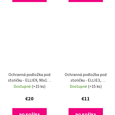
Ochranná podložka pod
Ochranná podložka pod
stoličku - ELLIE9, 90x120
stoličku - ELLIE3,
cm, 1,8 mm
140x100 cm, 0,5 mm
Dostupné
(>15 ks)
Dostupné
(>15 ks)
€20
€11
DO KOŠÍKA
DO KOŠÍKA