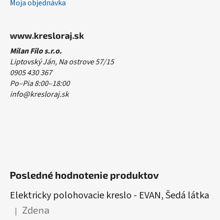
Moja objednávka
www.kresloraj.sk
Milan Filo s.r.o.
Liptovský Ján, Na ostrove 57/15
0905 430 367
Po–Pia 8:00–18:00
info@kresloraj.sk
Posledné hodnotenie produktov
Elektricky polohovacie kreslo - EVAN, Šedá látka
Zdena
|
Hodnotenie produktu je 5 z 5 hviezdičiek.