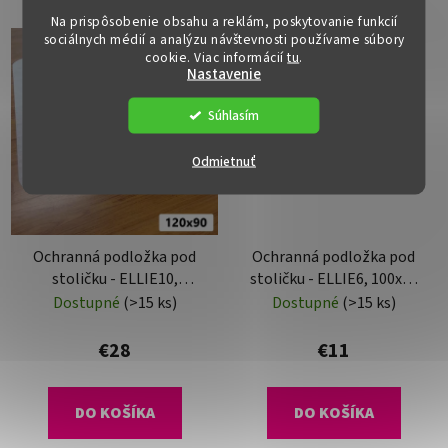
Na prispôsobenie obsahu a reklám, poskytovanie funkcií
sociálnych médií a analýzu návštevnosti používame súbory
cookie. Viac informácií
tu
.
Nastavenie
Súhlasím
Odmietnuť
Ochranná podložka pod
Ochranná podložka pod
stoličku - ELLIE10,
stoličku - ELLIE6, 100x70
120x90 cm, 1,8 mm
cm, 0,8 mm
Dostupné
(>15 ks)
Dostupné
(>15 ks)
€28
€11
DO KOŠÍKA
DO KOŠÍKA