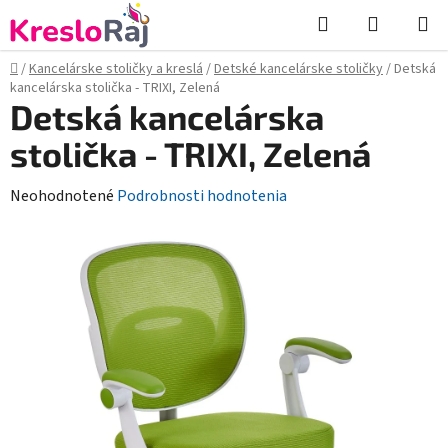
Prejsť
Hľadať
NÁKUP
na
KOŠÍK
obsah
Domov
/
Kancelárske stoličky a kreslá
/
Detské kancelárske stoličky
/
Detská
kancelárska stolička - TRIXI, Zelená
Detská kancelárska
stolička - TRIXI, Zelená
Priemerné
Neohodnotené
Podrobnosti hodnotenia
hodnotenie
produktu
je
0,0
z
5
hviezdičiek.