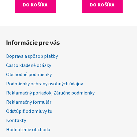
DO KOŠÍKA
DO KOŠÍKA
Z
á
Informácie pre vás
p
ä
Doprava a spôsob platby
t
Často kladené otázky
i
Obchodné podmienky
e
Podmienky ochrany osobných údajov
Reklamačný poriadok, Záručné podmienky
Reklamačný formulár
Odstúpiť od zmluvy tu
Kontakty
Hodnotenie obchodu