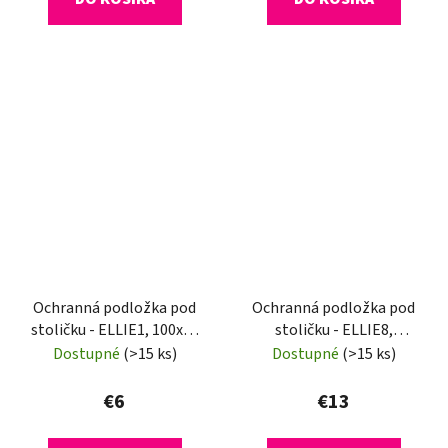
Ochranná podložka pod
Ochranná podložka pod
stoličku - ELLIE1, 100x70
stoličku - ELLIE8,
cm, 0,5 mm
120x120 cm, 0,8 mm
Dostupné
(>15 ks)
Dostupné
(>15 ks)
€6
€13