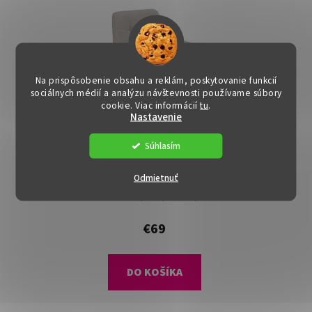
Na prispôsobenie obsahu a reklám, poskytovanie funkcií
sociálnych médií a analýzu návštevnosti používame súbory
cookie. Viac informácií
tu
.
Nastavenie
Súhlasím
Dizajnové kreslo -
Odmietnuť
MARKEN, Béžová látka
Dostupné
(>15 ks)
€69
DO KOŠÍKA