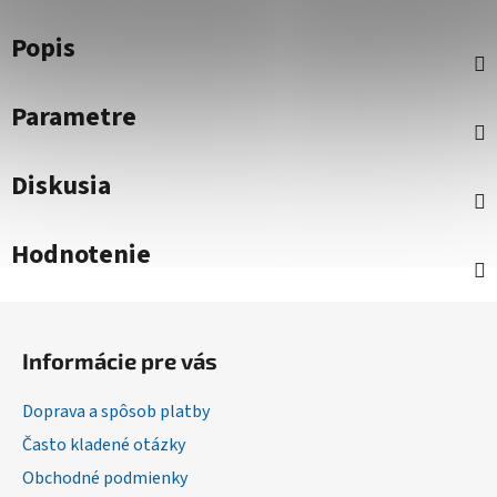
Popis
Parametre
Diskusia
Hodnotenie
Z
á
Informácie pre vás
p
ä
Doprava a spôsob platby
t
Často kladené otázky
i
Obchodné podmienky
e