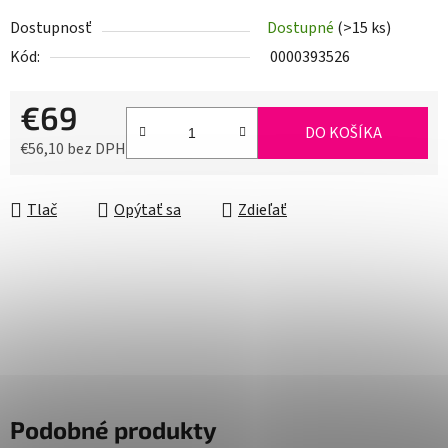
Dostupnosť
Dostupné
(>15 ks)
Kód:
0000393526
€69
DO KOŠÍKA
€56,10 bez DPH
Jednotková cena:
Tlač
Opýtať sa
Zdieľať
Podobné produkty