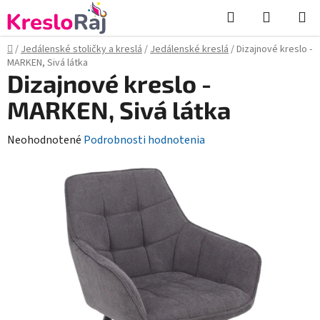
Prejsť
Hľadať
NÁKUP
na
KOŠÍK
obsah
Domov
/
Jedálenské stoličky a kreslá
/
Jedálenské kreslá
/
Dizajnové kreslo -
MARKEN, Sivá látka
Dizajnové kreslo -
MARKEN, Sivá látka
Priemerné
Neohodnotené
Podrobnosti hodnotenia
hodnotenie
produktu
je
0,0
z
5
hviezdičiek.