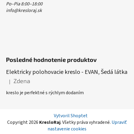
Po–Pia 8:00–18:00
info@kresloraj.sk
Posledné hodnotenie produktov
Elektricky polohovacie kreslo - EVAN, Šedá látka
Zdena
|
Hodnotenie produktu je 5 z 5 hviezdičiek.
kreslo je perfektné s rýchlym dodaním
Vytvoril Shoptet
Copyright 2026
KresloRaj
. Všetky práva vyhradené.
Upraviť
nastavenie cookies