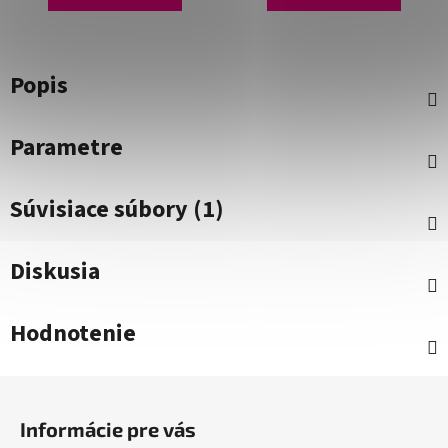
Popis
Parametre
Súvisiace súbory (1)
Diskusia
Hodnotenie
Z
á
Informácie pre vás
p