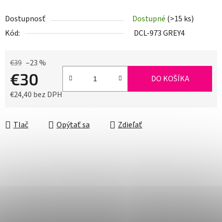
Dostupnosť
Dostupné
(>15 ks)
Kód:
DCL-973 GREY4
€39
–23 %
€30
DO KOŠÍKA
€24,40 bez DPH
Jednotková cena:
Tlač
Opýtať sa
Zdieľať