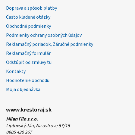
ä
Doprava a spôsob platby
t
Často kladené otázky
i
Obchodné podmienky
e
Podmienky ochrany osobných údajov
Reklamačný poriadok, Záručné podmienky
Reklamačný formulár
Odstúpiť od zmluvy tu
Kontakty
Hodnotenie obchodu
Moja objednávka
www.kresloraj.sk
Milan Filo s.r.o.
Liptovský Ján, Na ostrove 57/15
0905 430 367