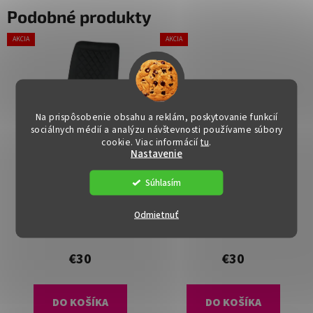
Podobné produkty
AKCIA
AKCIA
Na prispôsobenie obsahu a reklám, poskytovanie funkcií
sociálnych médií a analýzu návštevnosti používame súbory
cookie. Viac informácií
tu
.
Nastavenie
Súhlasím
Jedálenská stolička -
Jedálenská stolička -
DALIA, Čierna zamatová
DALIA, Žltá zamatová
Odmietnuť
látka
látka
Dostupné
(5 ks)
Dostupné
(>15 ks)
€30
€30
DO KOŠÍKA
DO KOŠÍKA