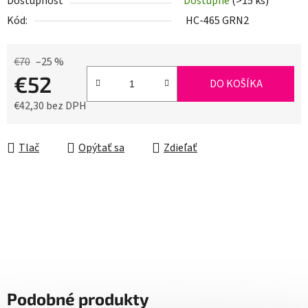
Dostupnosť
Dostupné
(>15 ks)
Kód:
HC-465 GRN2
€70
–25 %
€52
DO KOŠÍKA
€42,30 bez DPH
Jednotková cena:
Tlač
Opýtať sa
Zdieľať
Podobné produkty