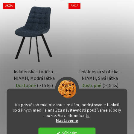
AKCIA
AKCIA
Jedálenská stolička -
Jedálenská stolička -
NIAMH, Modrá látka
NIAMH, Sivá látka
Dostupné
(>15 ks)
Dostupné
(>15 ks)
€52
€52
Na prispôsobenie obsahu a reklám, poskytovanie funkcií
sociálnych médií a analýzu návštevnosti používame súbory
cookie. Viac informácií
tu
.
DO KOŠÍKA
DO KOŠÍKA
Nastavenie
Súhlasím