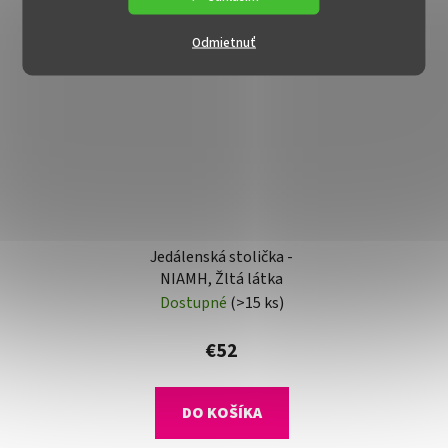
AKCIA
Odmietnuť
Jedálenská stolička -
NIAMH, Žltá látka
Dostupné
(>15 ks)
€52
DO KOŠÍKA