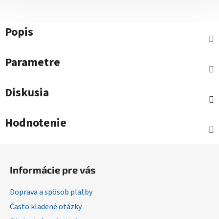
Popis
Parametre
Diskusia
Hodnotenie
Z
á
Informácie pre vás
p
ä
Doprava a spôsob platby
t
Často kladené otázky
i