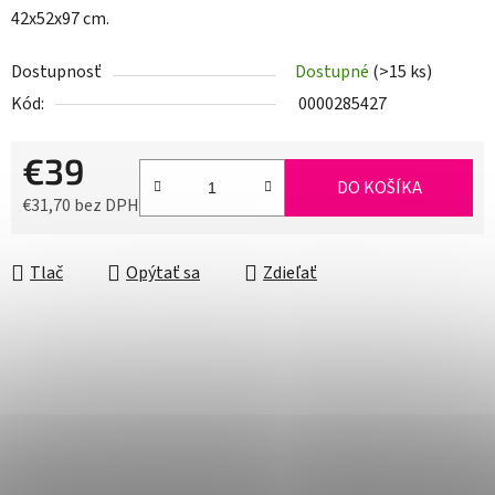
42x52x97 cm.
Dostupnosť
Dostupné
(>15 ks)
Kód:
0000285427
€39
DO KOŠÍKA
€31,70 bez DPH
Jednotková cena:
Tlač
Opýtať sa
Zdieľať