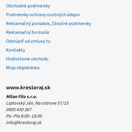
i
Obchodné podmienky
e
Podmienky ochrany osobných údajov
Reklamačný poriadok, Záručné podmienky
Reklamačný formulár
Odstúpiť od zmluvy tu
Kontakty
Hodnotenie obchodu
Moja objednávka
www.kresloraj.sk
Milan Filo s.r.o.
Liptovský Ján, Na ostrove 57/15
0905 430 367
Po–Pia 8:00–18:00
info@kresloraj.sk