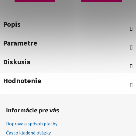
Popis
Parametre
Diskusia
Hodnotenie
Z
á
Informácie pre vás
p
ä
Doprava a spôsob platby
t
Často kladené otázky