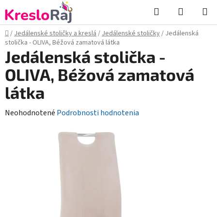
Prejsť
Hľadať
NÁKUP
na
KOŠÍK
obsah
Domov
/
Jedálenské stoličky a kreslá
/
Jedálenské stoličky
/
Jedálenská
stolička - OLIVA, Béžová zamatová látka
Jedálenská stolička -
OLIVA, Béžová zamatová
látka
Priemerné
Neohodnotené
Podrobnosti hodnotenia
hodnotenie
produktu
je
0,0
z
5
hviezdičiek.