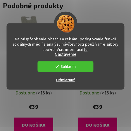
Podobné produkty
Na prispôsobenie obsahu a reklám, poskytovanie funkcií
sociálnych médií a analýzu návštevnosti používame súbory
cookie. Viac informácií
tu
.
Nastavenie
Súhlasím
Jedálenská stolička -
Jedálenská stolička -
Odmietnuť
OLIVA, Béžová látka
OLIVA, Hnedosivá látka
Dostupné
(>15 ks)
Dostupné
(>15 ks)
€39
€39
DO KOŠÍKA
DO KOŠÍKA