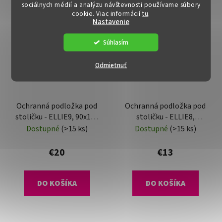
sociálnych médií a analýzu návštevnosti používame súbory
cookie. Viac informácií
tu
.
Nastavenie
Súhlasím
Odmietnuť
Ochranná podložka pod
Ochranná podložka pod
stoličku - ELLIE9, 90x120
stoličku - ELLIE8,
cm, 1,8 mm
120x120 cm, 0,8 mm
Dostupné
(>15 ks)
Dostupné
(>15 ks)
€20
€13
DO KOŠÍKA
DO KOŠÍKA