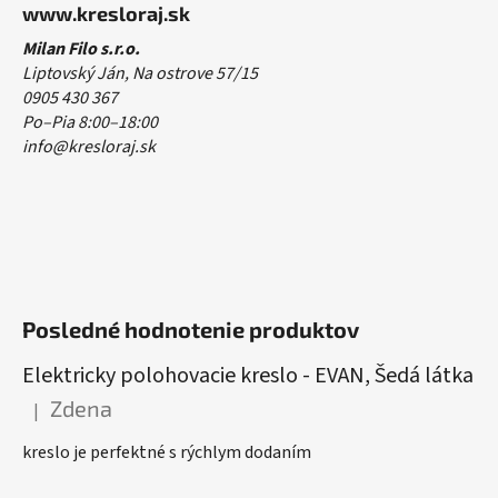
www.kresloraj.sk
Milan Filo s.r.o.
Liptovský Ján, Na ostrove 57/15
0905 430 367
Po–Pia 8:00–18:00
info@kresloraj.sk
Posledné hodnotenie produktov
Elektricky polohovacie kreslo - EVAN, Šedá látka
Zdena
|
Hodnotenie produktu je 5 z 5 hviezdičiek.
kreslo je perfektné s rýchlym dodaním