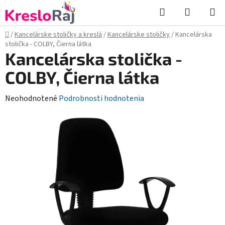
Prejsť
Hľadať
NÁKUP
na
KOŠÍK
obsah
Domov
/
Kancelárske stoličky a kreslá
/
Kancelárske stoličky
/
Kancelárska
stolička - COLBY, Čierna látka
Kancelárska stolička -
COLBY, Čierna látka
Priemerné
Neohodnotené
Podrobnosti hodnotenia
hodnotenie
produktu
je
0,0
z
5
hviezdičiek.