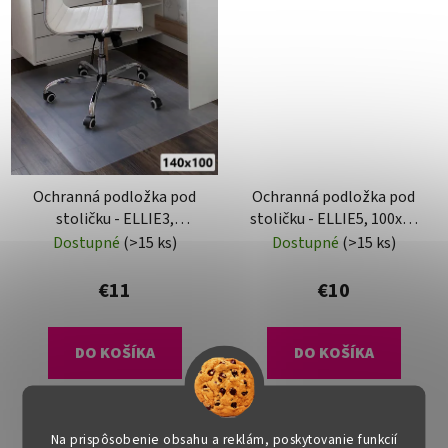
Ochranná podložka pod
Ochranná podložka pod
stoličku - ELLIE3,
stoličku - ELLIE5, 100x50
140x100 cm, 0,5 mm
cm, 0,8 mm
Dostupné
(>15 ks)
Dostupné
(>15 ks)
€11
€10
DO KOŠÍKA
DO KOŠÍKA
Na prispôsobenie obsahu a reklám, poskytovanie funkcií