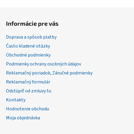
Z
á
Informácie pre vás
p
ä
Doprava a spôsob platby
t
Často kladené otázky
i
Obchodné podmienky
e
Podmienky ochrany osobných údajov
Reklamačný poriadok, Záručné podmienky
Reklamačný formulár
Odstúpiť od zmluvy tu
Kontakty
Hodnotenie obchodu
Moja objednávka