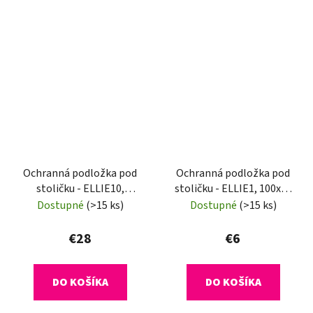
Ochranná podložka pod
Ochranná podložka pod
stoličku - ELLIE10,
stoličku - ELLIE1, 100x70
120x90 cm, 1,8 mm
cm, 0,5 mm
Dostupné
(>15 ks)
Dostupné
(>15 ks)
€28
€6
DO KOŠÍKA
DO KOŠÍKA