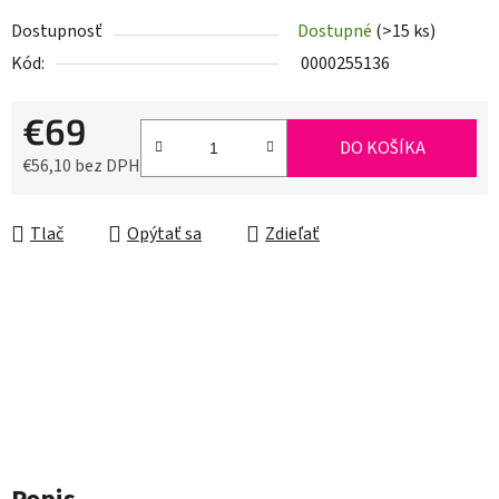
Dostupnosť
Dostupné
(>15 ks)
Kód:
0000255136
€69
DO KOŠÍKA
€56,10 bez DPH
Jednotková cena:
Tlač
Opýtať sa
Zdieľať