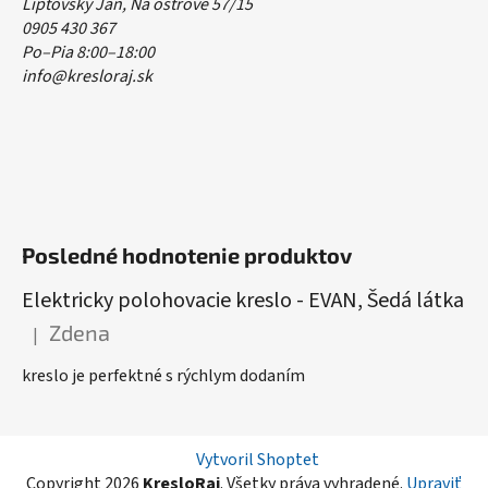
Liptovský Ján, Na ostrove 57/15
0905 430 367
Po–Pia 8:00–18:00
info@kresloraj.sk
Posledné hodnotenie produktov
Elektricky polohovacie kreslo - EVAN, Šedá látka
Zdena
|
Hodnotenie produktu je 5 z 5 hviezdičiek.
kreslo je perfektné s rýchlym dodaním
Vytvoril Shoptet
Copyright 2026
KresloRaj
. Všetky práva vyhradené.
Upraviť