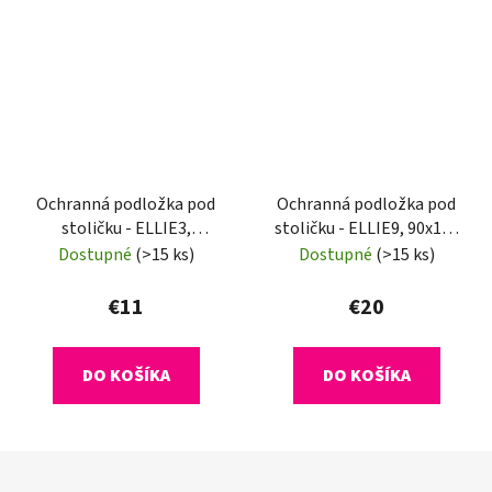
Ochranná podložka pod
Ochranná podložka pod
stoličku - ELLIE3,
stoličku - ELLIE9, 90x120
140x100 cm, 0,5 mm
cm, 1,8 mm
Dostupné
(>15 ks)
Dostupné
(>15 ks)
€11
€20
DO KOŠÍKA
DO KOŠÍKA
Z