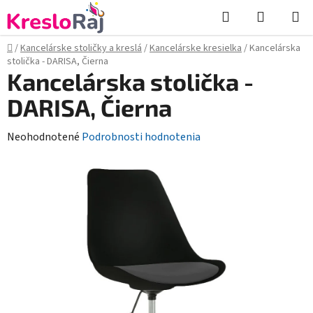
Prejsť
Hľadať
NÁKUP
na
KOŠÍK
obsah
Domov
/
Kancelárske stoličky a kreslá
/
Kancelárske kresielka
/
Kancelárska
stolička - DARISA, Čierna
Kancelárska stolička -
DARISA, Čierna
Priemerné
Neohodnotené
Podrobnosti hodnotenia
hodnotenie
produktu
je
0,0
z
5
hviezdičiek.