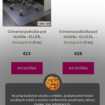
Ochranná podložka pod
Ochranná podložka pod
stoličku - ELLIE8,
stoličku - ELLIE10,
120x120 cm, 0,8 mm
120x90 cm, 1,8 mm
Dostupné
(>15 ks)
Dostupné
(>15 ks)
€13
€28
DO KOŠÍKA
DO KOŠÍKA
Na prispôsobenie obsahu a reklám, poskytovanie funkcií
sociálnych médií a analýzu návštevnosti používame súbory
cookie. Viac informácií
tu
.