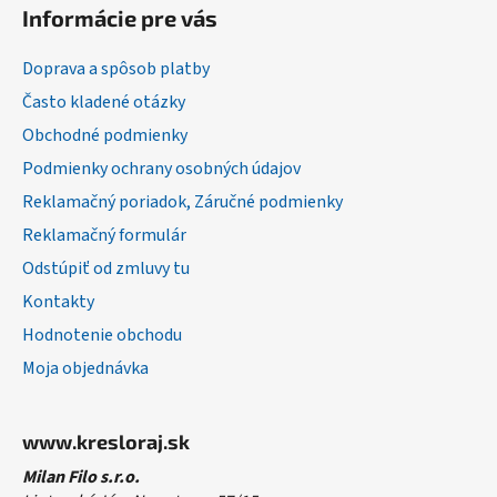
á
Informácie pre vás
p
ä
Doprava a spôsob platby
t
Často kladené otázky
i
Obchodné podmienky
e
Podmienky ochrany osobných údajov
Reklamačný poriadok, Záručné podmienky
Reklamačný formulár
Odstúpiť od zmluvy tu
Kontakty
Hodnotenie obchodu
Moja objednávka
www.kresloraj.sk
Milan Filo s.r.o.