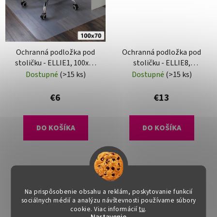
Ochranná podložka pod
Ochranná podložka pod
stoličku - ELLIE1, 100x70
stoličku - ELLIE8,
cm, 0,5 mm
120x120 cm, 0,8 mm
Dostupné
(>15 ks)
Dostupné
(>15 ks)
€6
€13
DO KOŠÍKA
DO KOŠÍKA
Na prispôsobenie obsahu a reklám, poskytovanie funkcií
sociálnych médií a analýzu návštevnosti používame súbory
cookie. Viac informácií
tu
.
Nastavenie