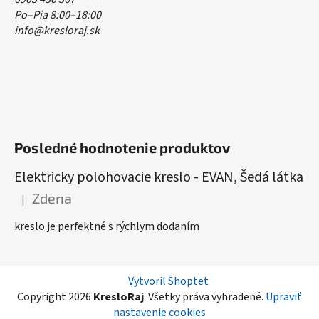
Po–Pia 8:00–18:00
info@kresloraj.sk
Posledné hodnotenie produktov
Elektricky polohovacie kreslo - EVAN, Šedá látka
Zdena
|
Hodnotenie produktu je 5 z 5 hviezdičiek.
kreslo je perfektné s rýchlym dodaním
Vytvoril Shoptet
Copyright 2026
KresloRaj
. Všetky práva vyhradené.
Upraviť
nastavenie cookies