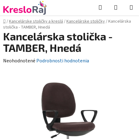
Prejsť
Hľadať
NÁKUP
na
KOŠÍK
obsah
Domov
/
Kancelárske stoličky a kreslá
/
Kancelárske stoličky
/
Kancelárska
stolička - TAMBER, Hnedá
Kancelárska stolička -
TAMBER, Hnedá
Priemerné
Neohodnotené
Podrobnosti hodnotenia
hodnotenie
produktu
je
0,0
z
5
hviezdičiek.