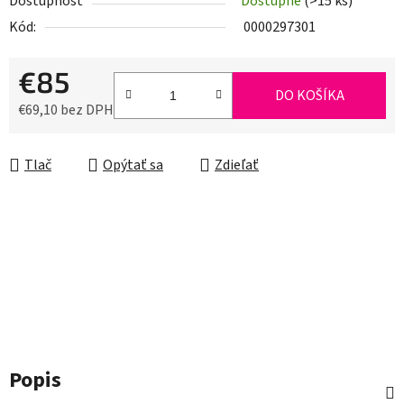
Dostupnosť
Dostupné
(>15 ks)
Kód:
0000297301
€85
DO KOŠÍKA
€69,10 bez DPH
Jednotková cena:
Tlač
Opýtať sa
Zdieľať
Popis