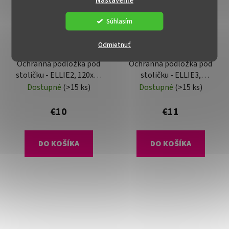
Súhlasím
Odmietnuť
Ochranná podložka pod
Ochranná podložka pod
stoličku - ELLIE2, 120x90
stoličku - ELLIE3,
cm, 0,5 mm
140x100 cm, 0,5 mm
Dostupné
(>15 ks)
Dostupné
(>15 ks)
€10
€11
DO KOŠÍKA
DO KOŠÍKA