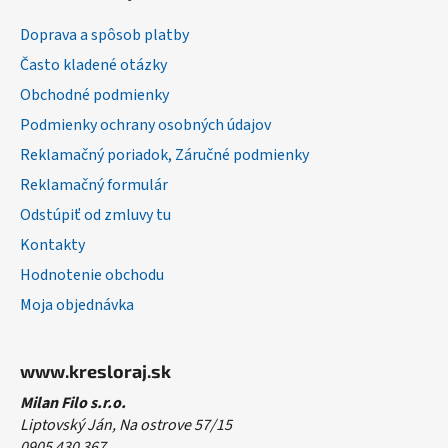
ä
Doprava a spôsob platby
t
Často kladené otázky
i
Obchodné podmienky
e
Podmienky ochrany osobných údajov
Reklamačný poriadok, Záručné podmienky
Reklamačný formulár
Odstúpiť od zmluvy tu
Kontakty
Hodnotenie obchodu
Moja objednávka
www.kresloraj.sk
Milan Filo s.r.o.
Liptovský Ján, Na ostrove 57/15
0905 430 367