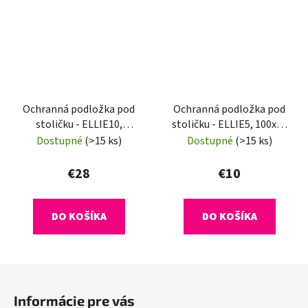
Ochranná podložka pod
Ochranná podložka pod
stoličku - ELLIE10,
stoličku - ELLIE5, 100x50
120x90 cm, 1,8 mm
cm, 0,8 mm
Dostupné
(>15 ks)
Dostupné
(>15 ks)
€28
€10
DO KOŠÍKA
DO KOŠÍKA
Z
á
Informácie pre vás
p