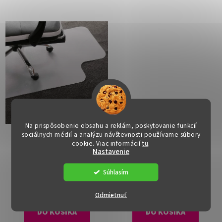
Na prispôsobenie obsahu a reklám, poskytovanie funkcií
sociálnych médií a analýzu návštevnosti používame súbory
Ochranná podložka pod
Ochranná podložka pod
cookie. Viac informácií
tu
.
stoličku - ELLIE9, 90x120
stoličku - ELLIE10,
Nastavenie
cm, 1,8 mm
120x90 cm, 1,8 mm
Dostupné
(>15 ks)
Dostupné
(>15 ks)
Súhlasím
€20
€28
Odmietnuť
DO KOŠÍKA
DO KOŠÍKA