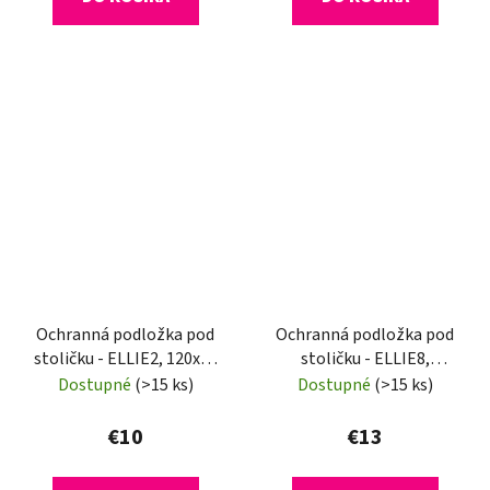
Ochranná podložka pod
Ochranná podložka pod
stoličku - ELLIE2, 120x90
stoličku - ELLIE8,
cm, 0,5 mm
120x120 cm, 0,8 mm
Dostupné
(>15 ks)
Dostupné
(>15 ks)
€10
€13