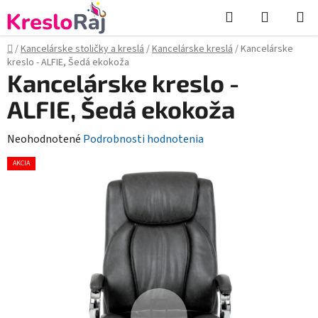
Prejsť
Hľadať
NÁKUP
na
KOŠÍK
obsah
Domov
/
Kancelárske stoličky a kreslá
/
Kancelárske kreslá
/
Kancelárske
kreslo - ALFIE, Šedá ekokoža
Kancelárske kreslo -
ALFIE, Šedá ekokoža
Priemerné
Neohodnotené
Podrobnosti hodnotenia
hodnotenie
AKCIA
produktu
je
0,0
z
5
hviezdičiek.