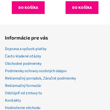
DO KOŠÍKA
DO KOŠÍKA
Z
á
Informácie pre vás
p
ä
Doprava a spôsob platby
t
Často kladené otázky
i
Obchodné podmienky
e
Podmienky ochrany osobných údajov
Reklamačný poriadok, Záručné podmienky
Reklamačný formulár
Odstúpiť od zmluvy tu
Kontakty
Hodnotenie obchodu