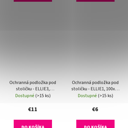
Ochranná podložka pod
Ochranná podložka pod
stoličku - ELLIE3,
stoličku - ELLIE1, 100x70
140x100 cm, 0,5 mm
cm, 0,5 mm
Dostupné
(>15 ks)
Dostupné
(>15 ks)
€11
€6
DO KOŠÍKA
DO KOŠÍKA