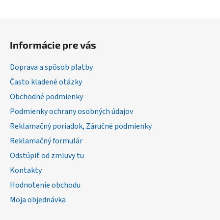
Z
á
Informácie pre vás
p
ä
Doprava a spôsob platby
t
Často kladené otázky
i
Obchodné podmienky
e
Podmienky ochrany osobných údajov
Reklamačný poriadok, Záručné podmienky
Reklamačný formulár
Odstúpiť od zmluvy tu
Kontakty
Hodnotenie obchodu
Moja objednávka