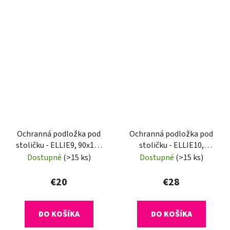
Ochranná podložka pod
Ochranná podložka pod
stoličku - ELLIE9, 90x120
stoličku - ELLIE10,
cm, 1,8 mm
120x90 cm, 1,8 mm
Dostupné
(>15 ks)
Dostupné
(>15 ks)
€20
€28
DO KOŠÍKA
DO KOŠÍKA