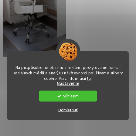
Ochranná podložka pod
Ochranná podložka pod
Na prispôsobenie obsahu a reklám, poskytovanie funkcií
stoličku - ELLIE2, 120x90
stoličku - ELLIE8,
sociálnych médií a analýzu návštevnosti používame súbory
cm, 0,5 mm
120x120 cm, 0,8 mm
Dostupné
(>15 ks)
Dostupné
(>15 ks)
cookie. Viac informácií
tu
.
Nastavenie
€10
€13
Súhlasím
Odmietnuť
DO KOŠÍKA
DO KOŠÍKA