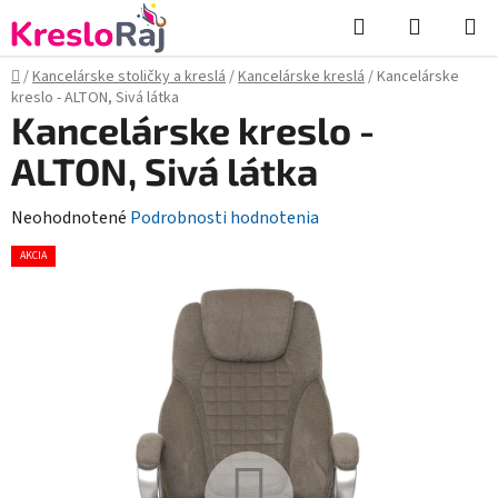
Prejsť
Hľadať
NÁKUP
na
KOŠÍK
obsah
Domov
/
Kancelárske stoličky a kreslá
/
Kancelárske kreslá
/
Kancelárske
kreslo - ALTON, Sivá látka
Kancelárske kreslo -
ALTON, Sivá látka
Priemerné
Neohodnotené
Podrobnosti hodnotenia
hodnotenie
AKCIA
produktu
je
0,0
z
5
hviezdičiek.