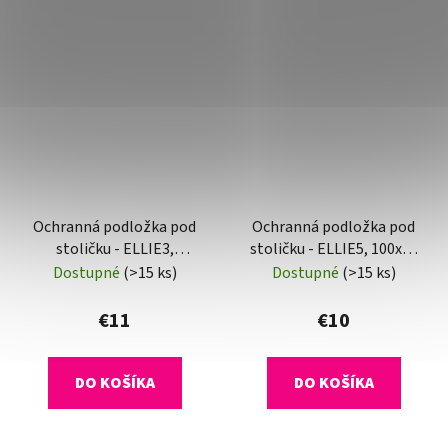
Ochranná podložka pod
Ochranná podložka pod
stoličku - ELLIE3,
stoličku - ELLIE5, 100x50
140x100 cm, 0,5 mm
cm, 0,8 mm
Dostupné
(>15 ks)
Dostupné
(>15 ks)
€11
€10
DO KOŠÍKA
DO KOŠÍKA