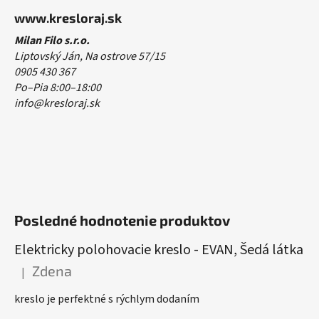
www.kresloraj.sk
Milan Filo s.r.o.
Liptovský Ján, Na ostrove 57/15
0905 430 367
Po–Pia 8:00–18:00
info@kresloraj.sk
Posledné hodnotenie produktov
Elektricky polohovacie kreslo - EVAN, Šedá látka
Zdena
|
Hodnotenie produktu je 5 z 5 hviezdičiek.
kreslo je perfektné s rýchlym dodaním