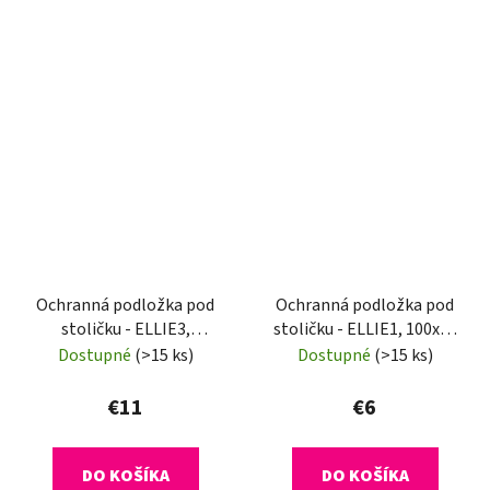
Ochranná podložka pod
Ochranná podložka pod
stoličku - ELLIE3,
stoličku - ELLIE1, 100x70
140x100 cm, 0,5 mm
cm, 0,5 mm
Dostupné
(>15 ks)
Dostupné
(>15 ks)
€11
€6
DO KOŠÍKA
DO KOŠÍKA