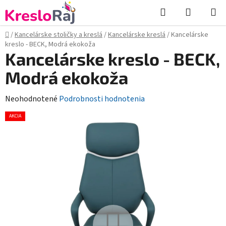
Prejsť
Hľadať
NÁKUP
na
KOŠÍK
obsah
Domov
/
Kancelárske stoličky a kreslá
/
Kancelárske kreslá
/
Kancelárske
kreslo - BECK, Modrá ekokoža
Kancelárske kreslo - BECK,
Modrá ekokoža
Priemerné
Neohodnotené
Podrobnosti hodnotenia
hodnotenie
AKCIA
produktu
je
0,0
z
5
hviezdičiek.