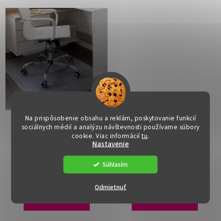
Na prispôsobenie obsahu a reklám, poskytovanie funkcií
Ochranná podložka pod
Ochranná podložka pod
sociálnych médií a analýzu návštevnosti používame súbory
stoličku - ELLIE5, 100x50
stoličku - ELLIE10,
cookie. Viac informácií
tu
.
cm, 0,8 mm
120x90 cm, 1,8 mm
Dostupné
(>15 ks)
Dostupné
(>15 ks)
Nastavenie
Súhlasím
€10
€28
Odmietnuť
DO KOŠÍKA
DO KOŠÍKA