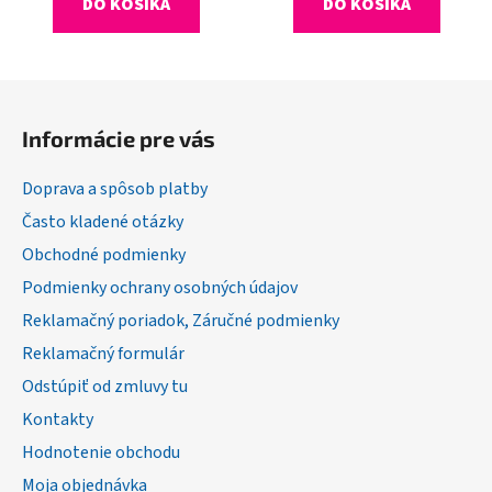
DO KOŠÍKA
DO KOŠÍKA
Z
á
Informácie pre vás
p
ä
Doprava a spôsob platby
t
Často kladené otázky
i
Obchodné podmienky
e
Podmienky ochrany osobných údajov
Reklamačný poriadok, Záručné podmienky
Reklamačný formulár
Odstúpiť od zmluvy tu
Kontakty
Hodnotenie obchodu
Moja objednávka