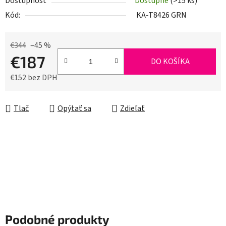
Dostupnosť
Dostupné
(>15 ks)
Kód:
KA-T8426 GRN
€344
–45 %
€187
DO KOŠÍKA
€152 bez DPH
Jednotková cena:
Tlač
Opýtať sa
Zdieľať
Podobné produkty