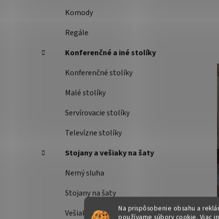
Komody
Regále
Konferenčné a iné stolíky
Konferenčné stolíky
Malé stolíky
Servírovacie stolíky
Televízne stolíky
Stojany a vešiaky na šaty
Nemý sluha
Stojany na šaty
Na prispôsobenie obsahu a reklám
Vešiaky
používame súbory cookie. Viac i