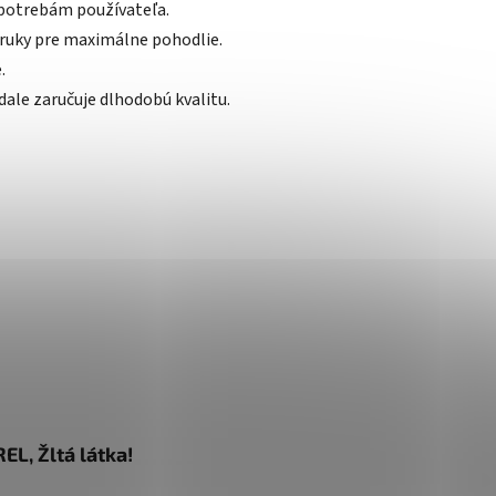
 potrebám používateľa.
 ruky pre maximálne pohodlie.
.
ale zaručuje dlhodobú kvalitu.
EL, Žltá látka!