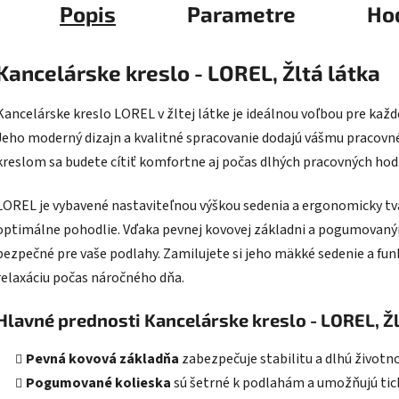
Popis
Parametre
Ho
Kancelárske kreslo - LOREL, Žltá látka
Kancelárske kreslo LOREL v žltej látke je ideálnou voľbou pre každ
Jeho moderný dizajn a kvalitné spracovanie dodajú vášmu pracovné
kreslom sa budete cítiť komfortne aj počas dlhých pracovných hod
LOREL je vybavené nastaviteľnou výškou sedenia a ergonomicky t
optimálne pohodlie. Vďaka pevnej kovovej základni a pogumovaným 
bezpečné pre vaše podlahy. Zamilujete si jeho mäkké sedenie a fun
relaxáciu počas náročného dňa.
Hlavné prednosti Kancelárske kreslo - LOREL, Žl
Pevná kovová základňa
zabezpečuje stabilitu a dlhú životno
Pogumované kolieska
sú šetrné k podlahám a umožňujú tic