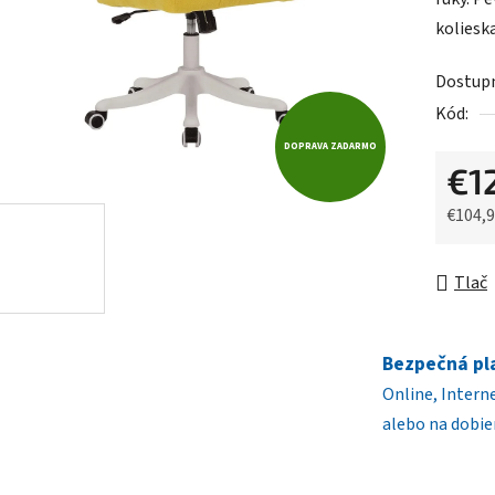
0,0
koliesk
z
5
Dostup
hviezdič
Kód:
DOPRAVA ZADARMO
€1
€104,
Jednot
Tlač
Bezpečná pl
Online, Intern
alebo na dobie