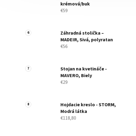
krémová/buk
€59
Záhradná stolička –
MADEIR, Sivá, polyratan
€56
Stojan na kvetináče -
MAVERO, Biely
€29
Hojdacie kreslo - STORM,
Modrá látka
€118,80