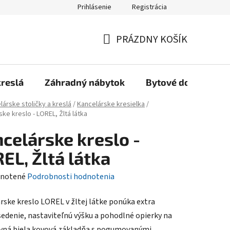
Prihlásenie
Registrácia
Reklamačný poriadok, Záručné podmienky
Reklamačný formulár
PRÁZDNY KOŠÍK
NÁKUPNÝ
KOŠÍK
kreslá
Záhradný nábytok
Bytové doplnky
lárske stoličky a kreslá
/
Kancelárske kresielka
/
ke kreslo - LOREL, Žltá látka
celárske kreslo -
EL, Žltá látka
rné
notené
Podrobnosti hodnotenia
enie
rske kreslo LOREL v žltej látke ponúka extra
tu
edenie, nastaviteľnú výšku a pohodlné opierky na
evná biela kovová základňa s pogumovanými