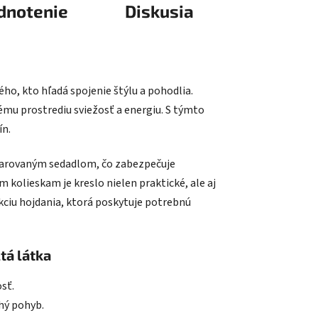
dnotenie
Diskusia
ého, kto hľadá spojenie štýlu a pohodlia.
mu prostrediu sviežosť a energiu. S týmto
ín.
varovaným sedadlom, čo zabezpečuje
kolieskam je kreslo nielen praktické, ale aj
kciu hojdania, ktorá poskytuje potrebnú
tá látka
sť.
hý pohyb.