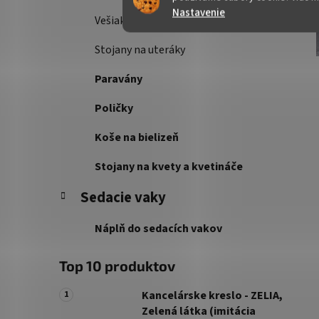
Nastavenie
Vešiakové steny
Stojany na uteráky
Paravány
Poličky
Koše na bielizeň
Stojany na kvety a kvetináče
Sedacie vaky
Náplň do sedacích vakov
Top 10 produktov
Kancelárske kreslo - ZELIA,
Zelená látka (imitácia