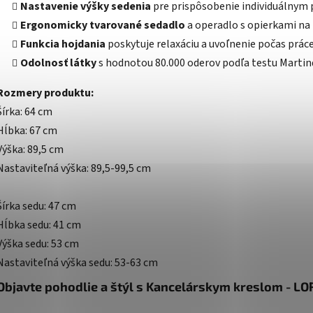
Nastavenie výšky sedenia
pre prispôsobenie individuálnym
Ergonomicky tvarované sedadlo
a operadlo s opierkami na
Funkcia hojdania
poskytuje relaxáciu a uvoľnenie počas práce
Odolnosť látky
s hodnotou 80.000 oderov podľa testu Martind
Rozmery produktu:
Šírka: 64 cm
Hĺbka: 67 cm
Výška: 89,5 cm
Nastaviteľná výška: 89,5-99,5 cm
Šírka sedu: 47 cm
Hĺbka sedu: 41 cm
Výška sedu: 53 cm
Nastaviteľná výška sedu: 53-63 cm
Objavte pohodlie a štýl s Kancelárskym kreslom - LOR