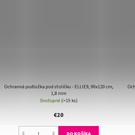
Ochranná podložka pod stoličku - ELLIE9, 90x120 cm,
Och
1,8 mm
Dostupné
(>15 ks)
€20
DO KOŠÍKA