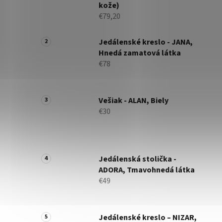
kože)
€79,20
Jedálenské kreslo - JANA,
Hnedá zamatová látka
€78
Vešiak - ALAN, Biely
€30
Jedálenská stolička -
ADORA, Tmavohnedá látka
€49
Jedálenské kreslo – NIZAR,