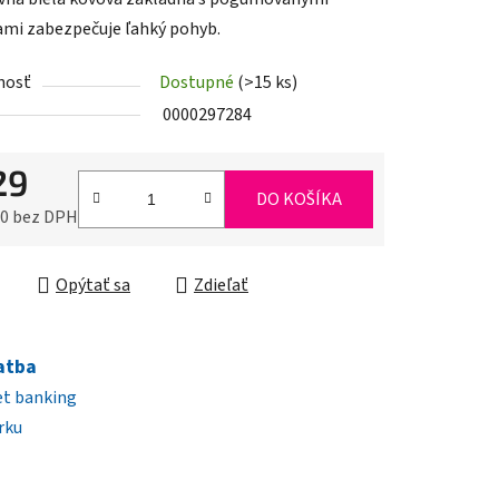
ami zabezpečuje ľahký pohyb.
nosť
Dostupné
(>15 ks)
iek.
0000297284
29
DO KOŠÍKA
90 bez DPH
ková cena:
Opýtať sa
Zdieľať
atba
et banking
rku