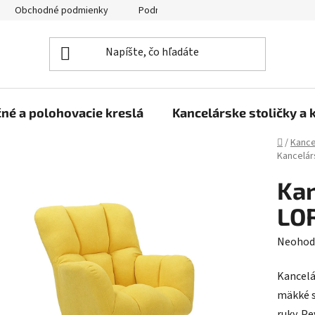
Obchodné podmienky
Podmienky ochrany osobných údajov
né a polohovacie kreslá
Kancelárske stoličky a 
Domov
/
Kance
Kancelárs
Kan
LOR
Prieme
Neohod
hodnot
Kancelá
produk
mäkké s
je
ruky. P