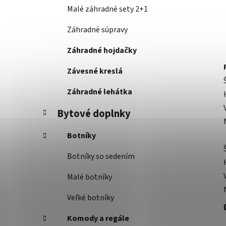
Malé záhradné sety 2+1
Záhradné súpravy
Záhradné hojdačky
Závesné kreslá
Záhradné lehátka
Bytové doplnky
Botníky
Botníky so sedením
Malé botníky
Veľké botníky
Komody a regále