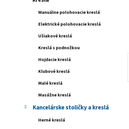
e
l
Manuálne polohovacie kreslá
Elektrické polohovacie kreslá
Ušiakové kreslá
Kreslá s podnožkou
Hojdacie kreslá
Klubové kreslá
Malé kreslá
Masážne kreslá
Kancelárske stoličky a kreslá
Herné kreslá