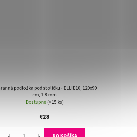
ranná podložka pod stoličku - ELLIE10, 120x90
cm, 1,8 mm
Dostupné
(>15 ks)
€28
DO KOŠÍKA