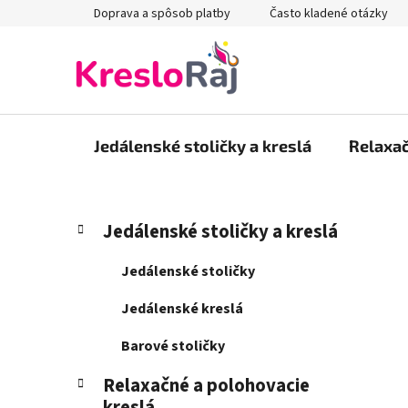
Prejsť
Doprava a spôsob platby
Často kladené otázky
na
obsah
Jedálenské stoličky a kreslá
Relaxač
B
K
Preskočiť
Jedálenské stoličky a kreslá
a
kategórie
o
t
č
Jedálenské stoličky
e
n
g
Jedálenské kreslá
ý
ó
p
r
Barové stoličky
i
a
e
Relaxačné a polohovacie
n
kreslá