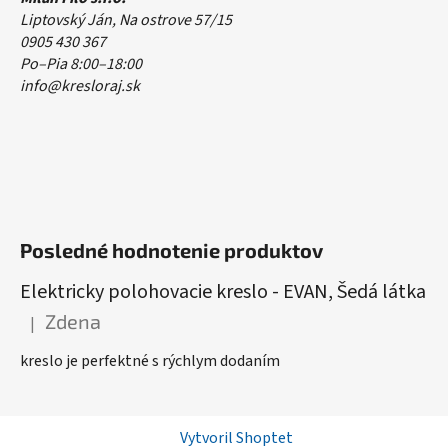
Liptovský Ján, Na ostrove 57/15
0905 430 367
Po–Pia 8:00–18:00
info@kresloraj.sk
Posledné hodnotenie produktov
Elektricky polohovacie kreslo - EVAN, Šedá látka
Zdena
|
Hodnotenie produktu je 5 z 5 hviezdičiek.
kreslo je perfektné s rýchlym dodaním
Vytvoril Shoptet