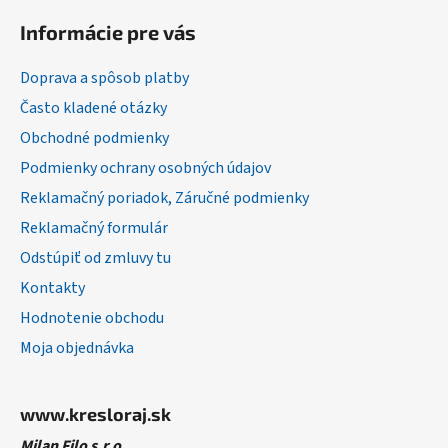
á
Informácie pre vás
p
ä
Doprava a spôsob platby
t
Často kladené otázky
i
Obchodné podmienky
e
Podmienky ochrany osobných údajov
Reklamačný poriadok, Záručné podmienky
Reklamačný formulár
Odstúpiť od zmluvy tu
Kontakty
Hodnotenie obchodu
Moja objednávka
www.kresloraj.sk
Milan Filo s.r.o.