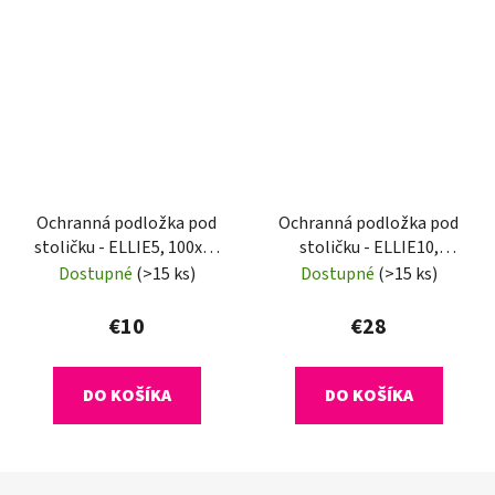
Ochranná podložka pod
Ochranná podložka pod
stoličku - ELLIE5, 100x50
stoličku - ELLIE10,
cm, 0,8 mm
120x90 cm, 1,8 mm
Dostupné
(>15 ks)
Dostupné
(>15 ks)
€10
€28
DO KOŠÍKA
DO KOŠÍKA
Z