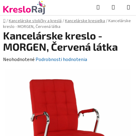
Prejsť
Hľadať
NÁKUP
na
KOŠÍK
obsah
Domov
/
Kancelárske stoličky a kreslá
/
Kancelárske kresielka
/
Kancelárske
kreslo - MORGEN, Červená látka
Kancelárske kreslo -
MORGEN, Červená látka
Priemerné
Neohodnotené
Podrobnosti hodnotenia
hodnotenie
produktu
je
0,0
z
5
hviezdičiek.