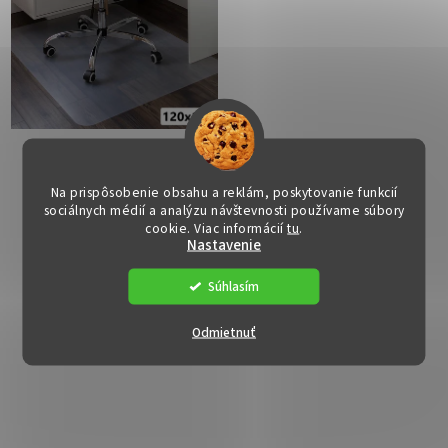
Ochranná podložka pod
Ochranná podložka pod
stoličku - ELLIE8,
stoličku - ELLIE9, 90x120
Na prispôsobenie obsahu a reklám, poskytovanie funkcií
120x120 cm, 0,8 mm
cm, 1,8 mm
Dostupné
(>15 ks)
Dostupné
(>15 ks)
sociálnych médií a analýzu návštevnosti používame súbory
cookie. Viac informácií
tu
.
€13
€20
Nastavenie
Súhlasím
DO KOŠÍKA
DO KOŠÍKA
Odmietnuť