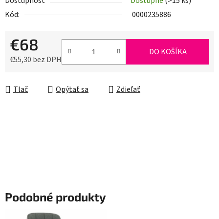
Dostupnosť
Dostupné
(>15 ks)
Kód:
0000235886
€68
DO KOŠÍKA
€55,30 bez DPH
Jednotková cena:
Tlač
Opýtať sa
Zdieľať
Podobné produkty