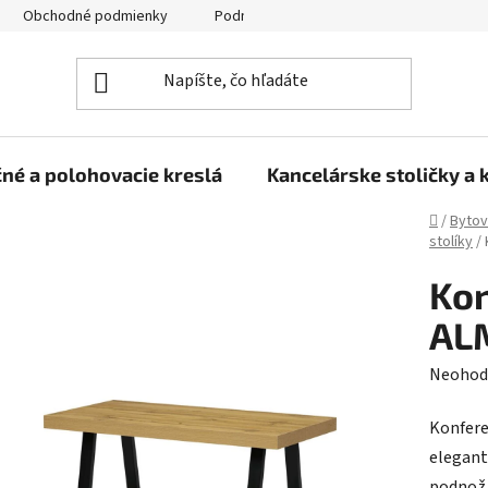
Obchodné podmienky
Podmienky ochrany osobných údajov
né a polohovacie kreslá
Kancelárske stoličky a 
Domov
/
Bytov
stolíky
/
Kon
AL
Prieme
Neohod
hodnot
Konfere
produk
elegant
je
podnož 