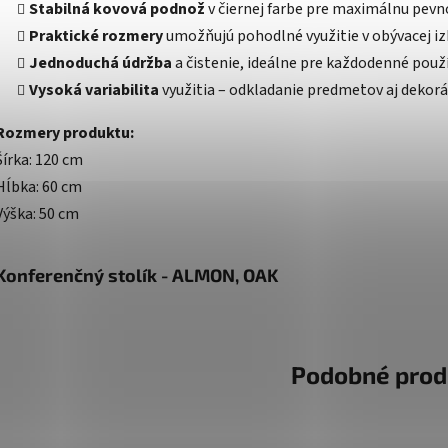
Stabilná kovová podnož
v čiernej farbe pre maximálnu pevn
Praktické rozmery
umožňujú pohodlné využitie v obývacej iz
Jednoduchá údržba
a čistenie, ideálne pre každodenné použí
Vysoká variabilita
využitia – odkladanie predmetov aj dekorác
Rozmery produktu:
Šírka: 120 cm
Hĺbka: 60 cm
Výška: 50 cm
Konferenčný stolík - ALMON, OAK
Podobné prod