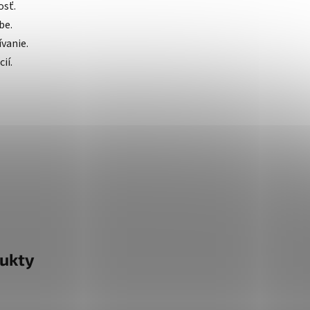
osť.
be.
vanie.
ií.
ukty