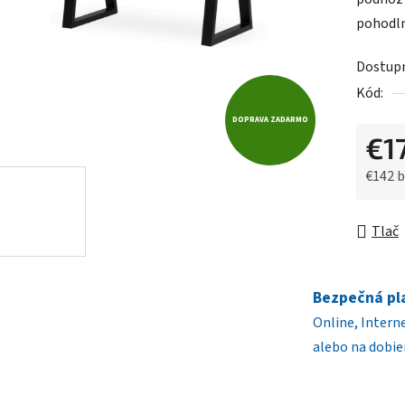
0,0
pohodln
z
5
Dostup
hviezdič
Kód:
DOPRAVA ZADARMO
€1
€142 
Jednot
Tlač
Bezpečná pl
Online, Intern
alebo na dobie