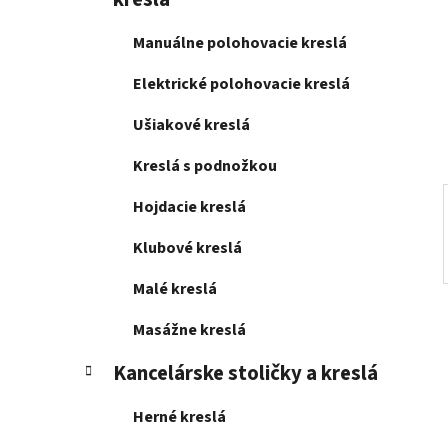
e
l
Manuálne polohovacie kreslá
Elektrické polohovacie kreslá
Ušiakové kreslá
Kreslá s podnožkou
Hojdacie kreslá
Klubové kreslá
Malé kreslá
Masážne kreslá
Kancelárske stoličky a kreslá
Herné kreslá