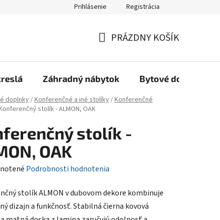
Prihlásenie
Registrácia
Reklamačný poriadok, Záručné podmienky
Reklamačný formulár
PRÁZDNY KOŠÍK
NÁKUPNÝ
KOŠÍK
kreslá
Záhradný nábytok
Bytové doplnky
é doplnky
/
Konferenčné a iné stolíky
/
Konferenčné
Konferenčný stolík - ALMON, OAK
ferenčný stolík -
MON, OAK
rné
notené
Podrobnosti hodnotenia
enie
nčný stolík ALMON v dubovom dekore kombinuje
tu
ný dizajn a funkčnosť. Stabilná čierna kovová
a matná doska z lamina zaručujú odolnosť a