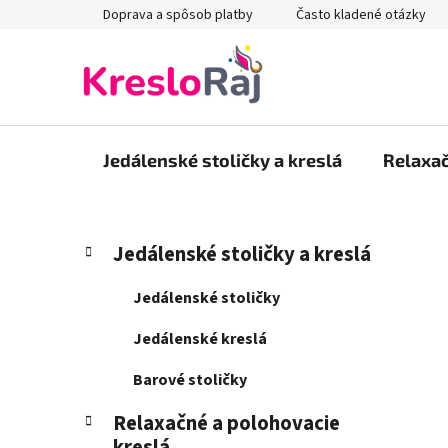
Prejsť
Doprava a spôsob platby
Často kladené otázky
na
obsah
Jedálenské stoličky a kreslá
Relaxač
B
K
Preskočiť
Jedálenské stoličky a kreslá
a
kategórie
o
t
č
Jedálenské stoličky
e
n
g
Jedálenské kreslá
ý
ó
p
r
Barové stoličky
i
a
e
Relaxačné a polohovacie
n
kreslá