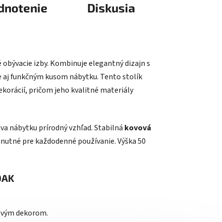
dnotenie
Diskusia
obývacie izby. Kombinuje elegantný dizajn s
e aj funkčným kusom nábytku. Tento stolík
korácií, pričom jeho kvalitné materiály
áva nábytku prírodný vzhľad. Stabilná
kovová
yhnutné pre každodenné používanie. Výška 50
OAK
ovým dekorom.