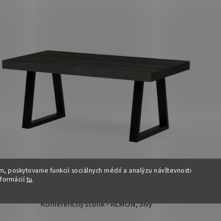
, poskytovanie funkcií sociálnych médií a analýzu návštevnosti
DOPRA
nformácií
tu
.
VA
ZADAR
MO
Konferenčný stolík - ALMON, Sivý