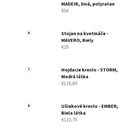
MADEIR, Sivá, polyratan
€56
Stojan na kvetináče -
MAVERO, Biely
€29
Hojdacie kreslo - STORM,
Modrá látka
€118,80
Ušiakové kreslo - EMBER,
Biela látka
€110,70