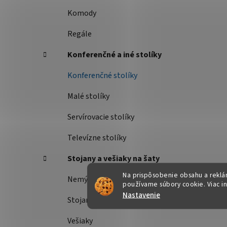
Komody
Regále
Konferenčné a iné stolíky
Konferenčné stolíky
Malé stolíky
Servírovacie stolíky
Televízne stolíky
Stojany a vešiaky na šaty
Na prispôsobenie obsahu a reklám
Nemý sluha
používame súbory cookie. Viac i
Nastavenie
Stojany na šaty
Vešiaky