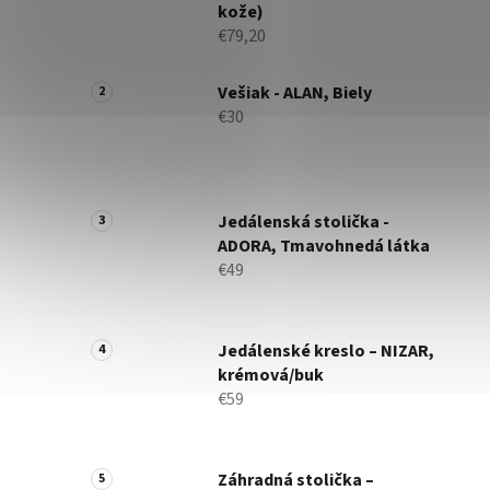
kože)
€79,20
Vešiak - ALAN, Biely
€30
Jedálenská stolička -
ADORA, Tmavohnedá látka
€49
Jedálenské kreslo – NIZAR,
krémová/buk
€59
Záhradná stolička –