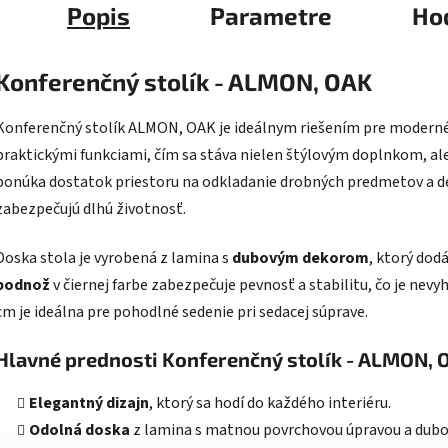
Popis
Parametre
Ho
Konferenčný stolík - ALMON, OAK
Konferenčný stolík ALMON, OAK je ideálnym riešením pre moderné 
praktickými funkciami, čím sa stáva nielen štýlovým doplnkom, al
ponúka dostatok priestoru na odkladanie drobných predmetov a de
zabezpečujú dlhú životnosť.
Doska stola je vyrobená z lamina s
dubovým dekorom
, ktorý dod
podnož
v čiernej farbe zabezpečuje pevnosť a stabilitu, čo je nev
cm je ideálna pre pohodlné sedenie pri sedacej súprave.
Hlavné prednosti Konferenčný stolík - ALMON, 
Elegantný dizajn
, ktorý sa hodí do každého interiéru.
Odolná doska
z lamina s matnou povrchovou úpravou a dub