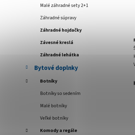
Malé záhradné sety 2+1
Záhradné súpravy
Záhradné hojdačky
Závesné kreslá
Záhradné lehátka
Bytové doplnky
Botníky
Botníky so sedením
Malé botníky
Veľké botníky
Komody a regále