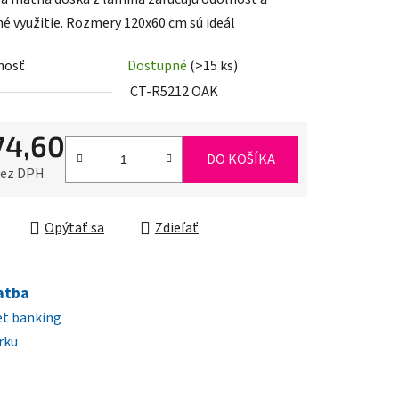
é využitie. Rozmery 120x60 cm sú ideál
nosť
Dostupné
(>15 ks)
iek.
CT-R5212 OAK
74,60
DO KOŠÍKA
bez DPH
ková cena:
Opýtať sa
Zdieľať
atba
et banking
rku