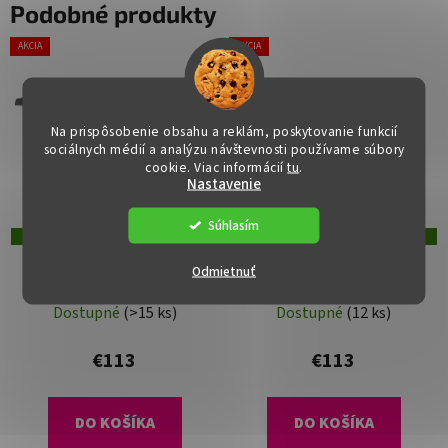
Podobné produkty
AKCIA
AKCIA
Na prispôsobenie obsahu a reklám, poskytovanie funkcií
sociálnych médií a analýzu návštevnosti používame súbory
cookie. Viac informácií
tu
.
Nastavenie
Súhlasím
DOPRAVA ZADARMO
DOPRAVA ZADARMO
Konferenčný stolík -
Konferenčný stolík -
Odmietnuť
BRANO, Sivý
BRANO, OLW
Dostupné
(>15 ks)
Dostupné
(12 ks)
€113
€113
DO KOŠÍKA
DO KOŠÍKA