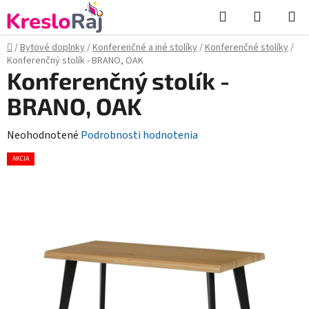
Prejsť
Hľadať
NÁKUP
na
KOŠÍK
obsah
Domov
/
Bytové doplnky
/
Konferenčné a iné stolíky
/
Konferenčné stolíky
/
Konferenčný stolík - BRANO, OAK
Konferenčný stolík -
BRANO, OAK
Priemerné
Neohodnotené
Podrobnosti hodnotenia
hodnotenie
AKCIA
produktu
je
0,0
z
5
hviezdičiek.