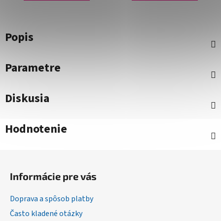
Popis
Parametre
Diskusia
Hodnotenie
Z
á
Informácie pre vás
p
ä
Doprava a spôsob platby
t
Často kladené otázky
i