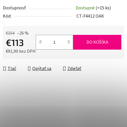
Dostupnosť
Dostupné
(>15 ks)
Kód:
CT-F4412 OAK
€154
–26 %
€113
DO KOŠÍKA
€91,90 bez DPH
Jednotková cena:
Tlač
Opýtať sa
Zdieľať