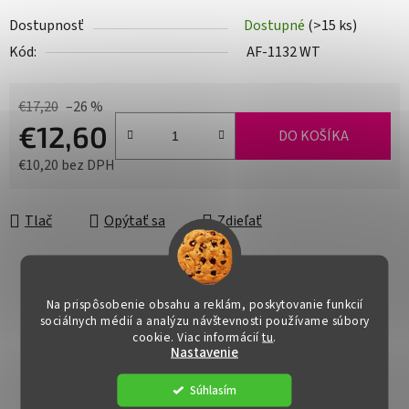
Dostupnosť
Dostupné
(>15 ks)
Kód:
AF-1132 WT
€17,20
–26 %
€12,60
DO KOŠÍKA
€10,20 bez DPH
Jednotková cena:
Tlač
Opýtať sa
Zdieľať
Na prispôsobenie obsahu a reklám, poskytovanie funkcií
sociálnych médií a analýzu návštevnosti používame súbory
cookie. Viac informácií
tu
.
Nastavenie
Súhlasím