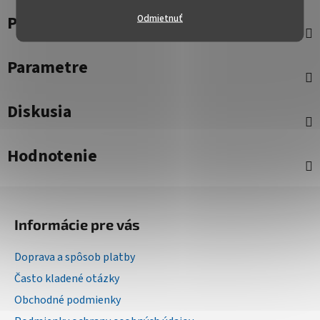
Popis
Odmietnuť
Parametre
Diskusia
Hodnotenie
Z
á
Informácie pre vás
p
ä
Doprava a spôsob platby
t
Často kladené otázky
i
Obchodné podmienky
e