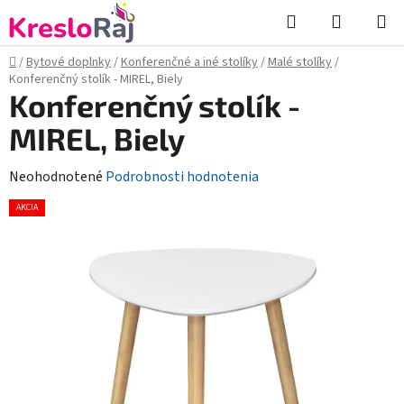
Prejsť
Hľadať
NÁKUP
na
KOŠÍK
obsah
Domov
/
Bytové doplnky
/
Konferenčné a iné stolíky
/
Malé stolíky
/
Konferenčný stolík - MIREL, Biely
Konferenčný stolík -
MIREL, Biely
Priemerné
Neohodnotené
Podrobnosti hodnotenia
hodnotenie
AKCIA
produktu
je
0,0
z
5
hviezdičiek.