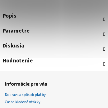
Popis
Parametre
Diskusia
Hodnotenie
Z
á
Informácie pre vás
p
ä
Doprava a spôsob platby
t
Často kladené otázky
i