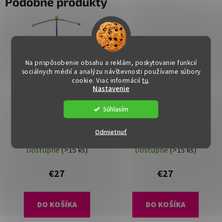
Podobné produkty
Na prispôsobenie obsahu a reklám, poskytovanie funkcií
sociálnych médií a analýzu návštevnosti používame súbory
cookie. Viac informácií
tu
.
Nastavenie
Súhlasím
Nemý sluha - CAPI,
Nemý sluha - CAPI,
Odmietnuť
Chrómovaný
Strieborný
Dostupné
(>15 ks)
Dostupné
(>15 ks)
€27
€27
DO KOŠÍKA
DO KOŠÍKA