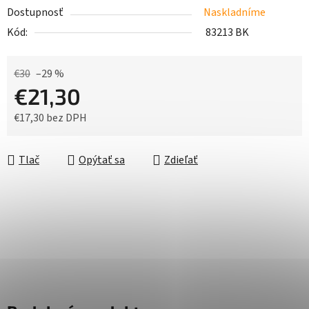
Dostupnosť
Naskladníme
Kód:
83213 BK
€30
–29 %
€21,30
€17,30 bez DPH
Jednotková cena:
Tlač
Opýtať sa
Zdieľať