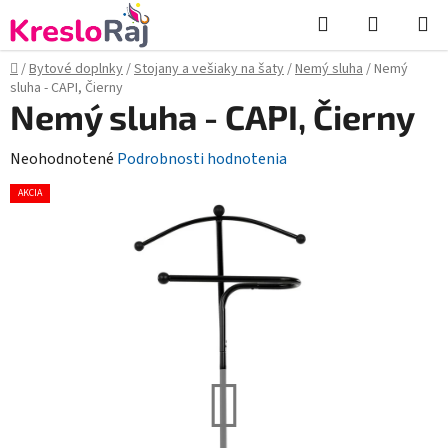
Prejsť
Hľadať
NÁKUP
na
KOŠÍK
obsah
Domov
/
Bytové doplnky
/
Stojany a vešiaky na šaty
/
Nemý sluha
/
Nemý
sluha - CAPI, Čierny
Nemý sluha - CAPI, Čierny
Priemerné
Neohodnotené
Podrobnosti hodnotenia
hodnotenie
AKCIA
produktu
je
0,0
z
5
hviezdičiek.