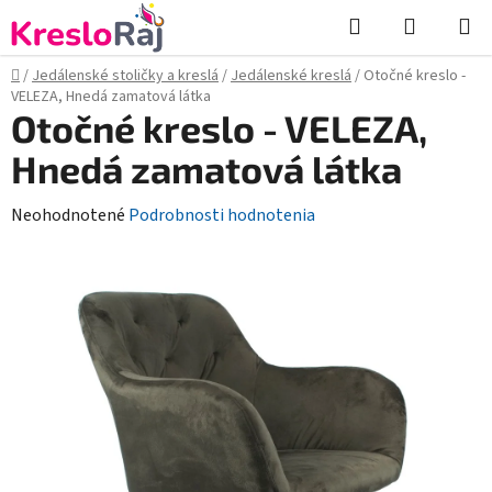
Prejsť
Hľadať
NÁKUP
na
KOŠÍK
obsah
Domov
/
Jedálenské stoličky a kreslá
/
Jedálenské kreslá
/
Otočné kreslo -
VELEZA, Hnedá zamatová látka
Otočné kreslo - VELEZA,
Hnedá zamatová látka
Priemerné
Neohodnotené
Podrobnosti hodnotenia
hodnotenie
produktu
je
0,0
z
5
hviezdičiek.