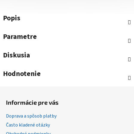
Popis
Parametre
Diskusia
Hodnotenie
Z
á
Informácie pre vás
p
ä
Doprava a spôsob platby
t
Často kladené otázky
i