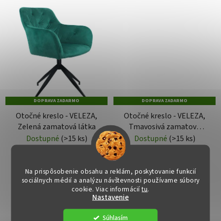
DOPRAVA ZADARMO
DOPRAVA ZADARMO
Otočné kreslo - VELEZA,
Otočné kreslo - VELEZA,
Zelená zamatová látka
Tmavosivá zamatová
látka
Dostupné
(>15 ks)
Dostupné
(>15 ks)
€89
€89
Na prispôsobenie obsahu a reklám, poskytovanie funkcií
sociálnych médií a analýzu návštevnosti používame súbory
cookie. Viac informácií
tu
.
DO KOŠÍKA
DO KOŠÍKA
Nastavenie
Súhlasím