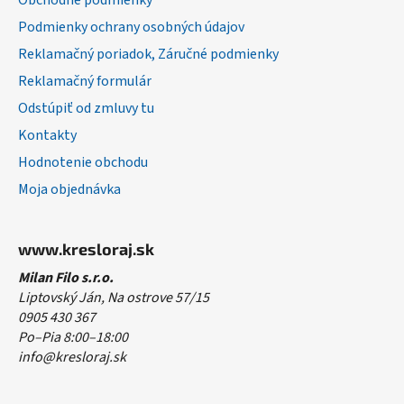
Obchodné podmienky
e
Podmienky ochrany osobných údajov
Reklamačný poriadok, Záručné podmienky
Reklamačný formulár
Odstúpiť od zmluvy tu
Kontakty
Hodnotenie obchodu
Moja objednávka
www.kresloraj.sk
Milan Filo s.r.o.
Liptovský Ján, Na ostrove 57/15
0905 430 367
Po–Pia 8:00–18:00
info@kresloraj.sk