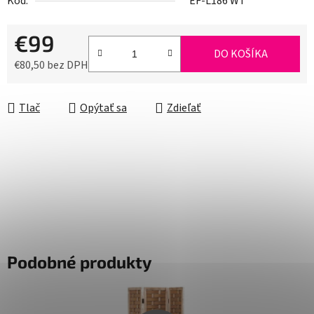
Kód:
EF-L186 WT
€99
DO KOŠÍKA
€80,50 bez DPH
Jednotková cena:
Tlač
Opýtať sa
Zdieľať
Podobné produkty