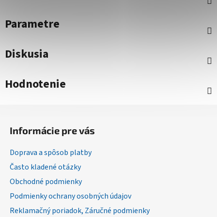
Parametre
Diskusia
Hodnotenie
Z
á
Informácie pre vás
p
ä
Doprava a spôsob platby
t
Často kladené otázky
i
Obchodné podmienky
e
Podmienky ochrany osobných údajov
Reklamačný poriadok, Záručné podmienky