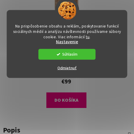
Na prispôsobenie obsahu a reklám, poskytovanie funkcií
sociálnych médií a analýzu návštevnosti používame súbory
cookie. Viac informácií
tu
.
Nastavenie
DOPRAVA ZADARMO
Paraván - PEKI, Hnedý
Súhlasím
Dostupné
(>15 ks)
Odmietnuť
€99
DO KOŠÍKA
Popis