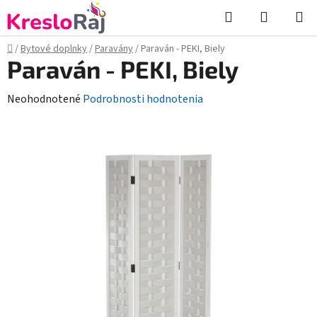
Prejsť
Hľadať
NÁKUP
na
KOŠÍK
obsah
Domov
/
Bytové doplnky
/
Paravány
/
Paraván - PEKI, Biely
Paraván - PEKI, Biely
Priemerné
Neohodnotené
Podrobnosti hodnotenia
hodnotenie
produktu
je
0,0
z
5
hviezdičiek.