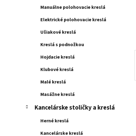
l
Manuálne polohovacie kreslá
Elektrické polohovacie kreslá
Ušiakové kreslá
Kreslá s podnožkou
Hojdacie kreslá
Klubové kreslá
Malé kreslá
Masážne kreslá
Kancelárske stoličky a kreslá
Herné kreslá
Kancelárske kreslá