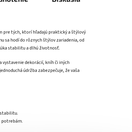
re tých, ktorí hľadajú praktický a štýlový
u sa hodí do rôznych štýlov zariadenia, od
ka stabilitu a dlhú životnosť.
 vystavenie dekorácií, kníh či iných
j jednoduchá údržba zabezpečuje, že vaša
stabilitu.
m potrebám.