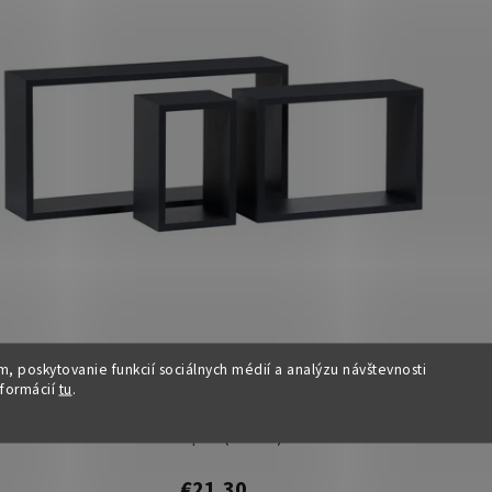
, poskytovanie funkcií sociálnych médií a analýzu návštevnosti
Sada poličiek - PONT, Sivá
nformácií
tu
.
Dostupné
(>15 ks)
€21,30