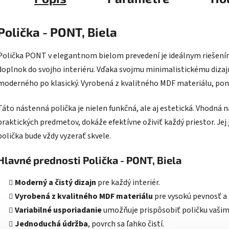
Polička - PONT, Biela
Polička PONT v elegantnom bielom prevedení je ideálnym riešením p
doplnok do svojho interiéru. Vďaka svojmu minimalistickému dizajn
moderného po klasický. Vyrobená z kvalitného MDF materiálu, ponú
Táto nástenná polička je nielen funkčná, ale aj estetická. Vhodná na
praktických predmetov, dokáže efektívne oživiť každý priestor. Je
polička bude vždy vyzerať skvele.
Hlavné prednosti Polička - PONT, Biela
Moderný a čistý dizajn
pre každý interiér.
Vyrobená z kvalitného MDF materiálu
pre vysokú pevnosť a 
Variabilné usporiadanie
umožňuje prispôsobiť poličku vaši
Jednoduchá údržba
, povrch sa ľahko čistí.