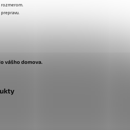
 rozmerom.
 prepravu.
k do vášho domova.
ukty