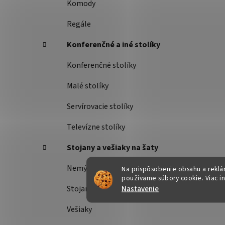
Komody
Regále
Konferenčné a iné stolíky
Konferenčné stolíky
Malé stolíky
Servírovacie stolíky
Televízne stolíky
Stojany a vešiaky na šaty
Nemý sluha
Na prispôsobenie obsahu a reklám
používame súbory cookie. Viac i
Nastavenie
Stojany na šaty
Vešiaky