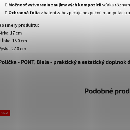
Možnosť vytvorenia zaujímavých kompozícií
vďaka rôznym
Ochranná fólia
v balení zabezpečuje bezpečnú manipuláciu a
Rozmery produktu:
Šírka: 17 cm
Hĺbka: 15.0 cm
Výška: 27.0 cm
Polička - PONT, Biela - praktický a estetický doplno
Podobné prod
AKCIA