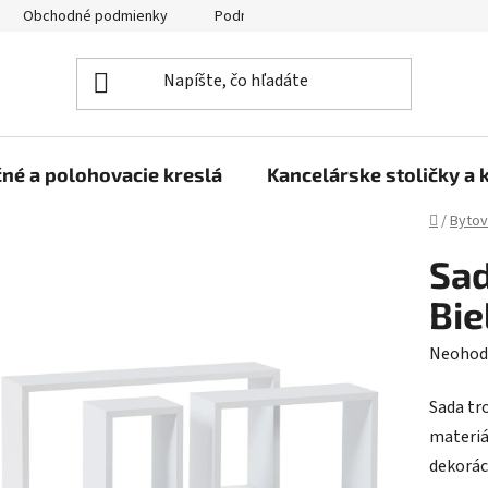
Obchodné podmienky
Podmienky ochrany osobných údajov
né a polohovacie kreslá
Kancelárske stoličky a 
Domov
/
Bytov
Sad
Bie
Prieme
Neohod
hodnot
Sada tr
produk
materiá
je
dekoráci
0,0