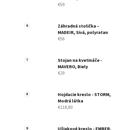
€59
Záhradná stolička –
MADEIR, Sivá, polyratan
€56
Stojan na kvetináče -
MAVERO, Biely
€29
Hojdacie kreslo - STORM,
Modrá látka
€118,80
Ušiakové kreslo - EMBER,