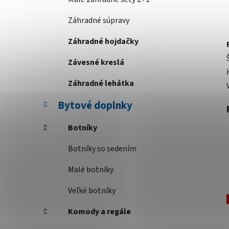
Záhradné súpravy
Záhradné hojdačky
Závesné kreslá
Záhradné lehátka
Bytové doplnky
Botníky
Botníky so sedením
Malé botníky
Veľké botníky
Komody a regále