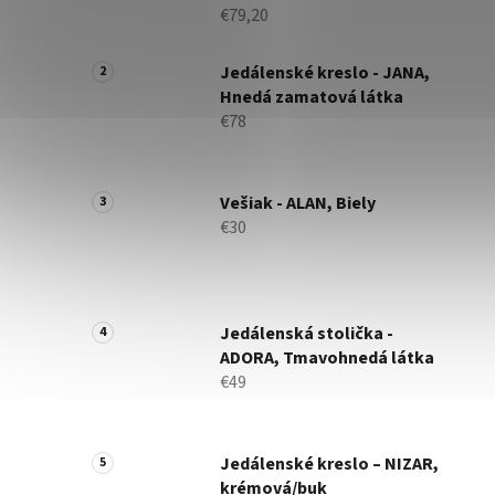
€79,20
Jedálenské kreslo - JANA,
Hnedá zamatová látka
€78
Vešiak - ALAN, Biely
€30
Jedálenská stolička -
ADORA, Tmavohnedá látka
€49
Jedálenské kreslo – NIZAR,
krémová/buk