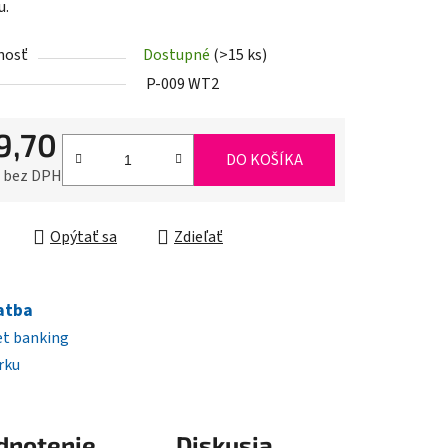
u.
nosť
Dostupné
(>15 ks)
iek.
P-009 WT2
9,70
DO KOŠÍKA
0 bez DPH
ková cena:
Opýtať sa
Zdieľať
atba
et banking
rku
dnotenie
Diskusia