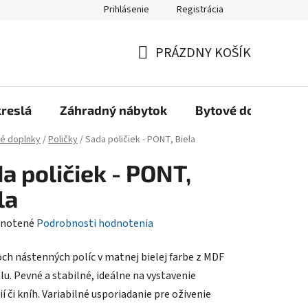
Prihlásenie
Registrácia
Reklamačný poriadok, Záručné podmienky
Reklamačný formulár
PRÁZDNY KOŠÍK
NÁKUPNÝ
KOŠÍK
kreslá
Záhradný nábytok
Bytové doplnky
é doplnky
/
Poličky
/
Sada poličiek - PONT, Biela
a poličiek - PONT,
la
rné
notené
Podrobnosti hodnotenia
enie
och nástenných políc v matnej bielej farbe z MDF
tu
lu. Pevné a stabilné, ideálne na vystavenie
í či kníh. Variabilné usporiadanie pre oživenie