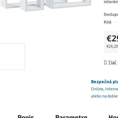
interiér
z
5
Dostup
hviezdič
Kód:
€2
€24,2
Jednot
Tlač
Bezpečná pl
Online, Intern
alebo na dobie
Popis
Parametre
Ho