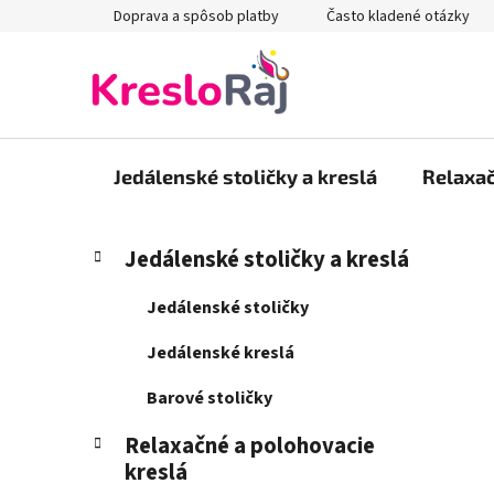
Prejsť
Doprava a spôsob platby
Často kladené otázky
na
obsah
Jedálenské stoličky a kreslá
Relaxač
B
K
Preskočiť
Jedálenské stoličky a kreslá
a
kategórie
o
t
č
Jedálenské stoličky
e
n
g
Jedálenské kreslá
ý
ó
p
r
Barové stoličky
i
a
e
Relaxačné a polohovacie
n
kreslá
e