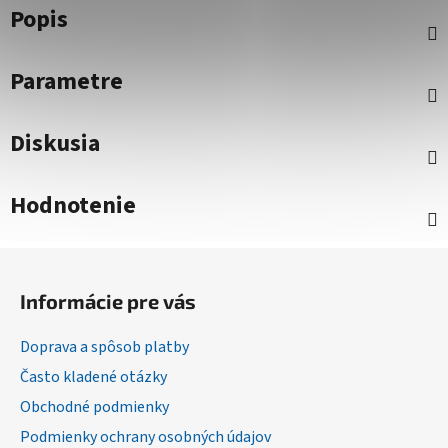
Popis
Parametre
Diskusia
Hodnotenie
Z
á
Informácie pre vás
p
ä
Doprava a spôsob platby
t
Často kladené otázky
i
Obchodné podmienky
e
Podmienky ochrany osobných údajov