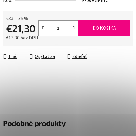
Kód:
P-009 GREY2
€33
–35 %
€21,30
DO KOŠÍKA
€17,30 bez DPH
Jednotková cena:
Tlač
Opýtať sa
Zdieľať
Podobné produkty