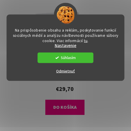
Na prispôsobenie obsahu a reklám, poskytovanie funkcií
sociálnych médií a analýzu návštevnosti používame súbory
cookie. Viac informácií
tu
.
Nastavenie
Súhlasím
Sada poličiek - PONT,
Biela
Odmietnuť
Dostupné
(>15 ks)
€29,70
DO KOŠÍKA