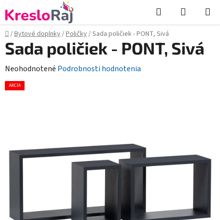
Prejsť
Hľadať
NÁKUP
na
KOŠÍK
obsah
Domov
/
Bytové doplnky
/
Poličky
/
Sada poličiek - PONT, Sivá
Sada poličiek - PONT, Sivá
Priemerné
Neohodnotené
Podrobnosti hodnotenia
hodnotenie
AKCIA
produktu
je
0,0
z
5
hviezdičiek.