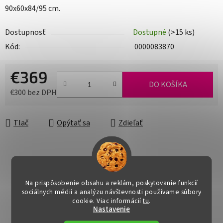
90x60x84/95 cm.
Dostupnosť
Dostupné
(>15 ks)
Kód:
0000083870
€369
DO KOŠÍKA
€300 bez DPH
Jednotková cena:
Tlač
Opýtať sa
Zdieľať
Na prispôsobenie obsahu a reklám, poskytovanie funkcií
sociálnych médií a analýzu návštevnosti používame súbory
cookie. Viac informácií
tu
.
Nastavenie