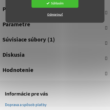
Súhlasím
Popis
Odmietnuť
Parametre
Súvisiace súbory (1)
Diskusia
Hodnotenie
Z
á
Informácie pre vás
p
ä
Doprava a spôsob platby
t