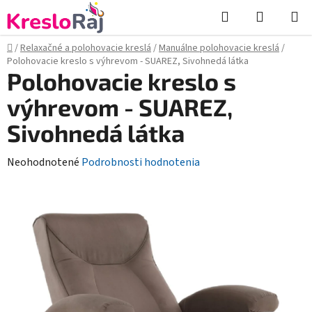
Prejsť
Hľadať
NÁKUP
na
KOŠÍK
obsah
Domov
/
Relaxačné a polohovacie kreslá
/
Manuálne polohovacie kreslá
/
Polohovacie kreslo s výhrevom - SUAREZ, Sivohnedá látka
Polohovacie kreslo s
výhrevom - SUAREZ,
Sivohnedá látka
Priemerné
Neohodnotené
Podrobnosti hodnotenia
hodnotenie
produktu
je
0,0
z
5
hviezdičiek.