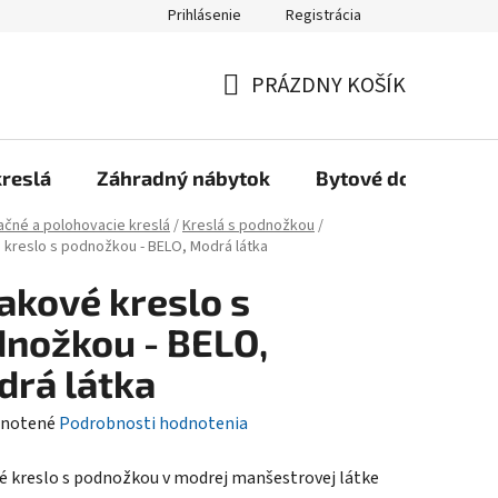
Prihlásenie
Registrácia
Reklamačný poriadok, Záručné podmienky
Reklamačný formulár
PRÁZDNY KOŠÍK
NÁKUPNÝ
KOŠÍK
kreslá
Záhradný nábytok
Bytové doplnky
ačné a polohovacie kreslá
/
Kreslá s podnožkou
/
 kreslo s podnožkou - BELO, Modrá látka
akové kreslo s
nožkou - BELO,
rá látka
rné
notené
Podrobnosti hodnotenia
enie
é kreslo s podnožkou v modrej manšestrovej látke
tu