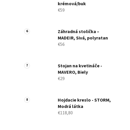
krémová/buk
€59
Záhradná stolička –
MADEIR, Sivá, polyratan
€56
Stojan na kvetináče -
MAVERO, Biely
€29
Hojdacie kreslo - STORM,
Modrá látka
€118,80