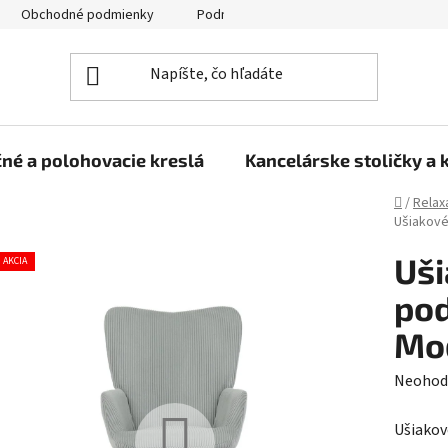
Obchodné podmienky
Podmienky ochrany osobných údajov
né a polohovacie kreslá
Kancelárske stoličky a 
Domov
/
Relax
Ušiakové
Uši
AKCIA
pod
Mod
Prieme
Neohod
hodnot
Ušiakov
produk