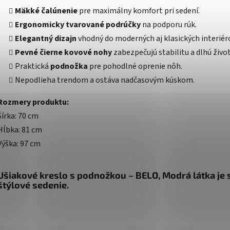
Mäkké čalúnenie
pre maximálny komfort pri sedení.
Ergonomicky tvarované podrúčky
na podporu rúk.
Elegantný dizajn
vhodný do moderných aj klasických interiér
Pevné čierne kovové nohy
zabezpečujú stabilitu a dlhú živo
Praktická
podnožka
pre pohodlné oprenie nôh.
Nepodlieha trendom a ostáva nadčasovým kúskom.
Rozmery produktu:
Šírka: 70 cm
Hĺbka: 81 cm
Výška: 97 cm
Ušiakové kreslo s podnožkou – BELO, Modrá látka je
štýlové sedenie.