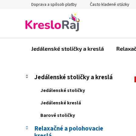
Prejsť
Doprava a spôsob platby
Často kladené otázky
na
obsah
Jedálenské stoličky a kreslá
Relaxač
B
K
Preskočiť
Jedálenské stoličky a kreslá
a
kategórie
o
t
č
Jedálenské stoličky
e
n
g
Jedálenské kreslá
ý
ó
p
r
Barové stoličky
i
a
e
Relaxačné a polohovacie
n
kreslá