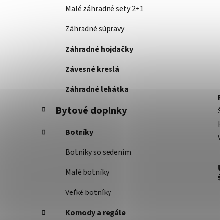
Malé záhradné sety 2+1
Záhradné súpravy
Záhradné hojdačky
Závesné kreslá
Záhradné lehátka
Bytové doplnky
Botníky
Botníky so sedením
Malé botníky
Veľké botníky
Komody a regále