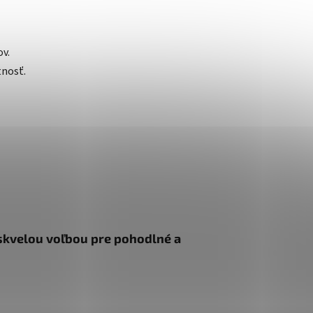
ov.
tnosť.
 skvelou voľbou pre pohodlné a