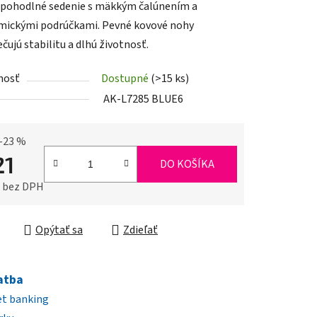
pohodlné sedenie s mäkkým čalúnením a
ickými podrúčkami. Pevné kovové nohy
čujú stabilitu a dlhú životnosť.
nosť
Dostupné
(>15 ks)
iek.
AK-L7285 BLUE6
–23 %
21
DO KOŠÍKA
0 bez DPH
ková cena:
Opýtať sa
Zdieľať
atba
et banking