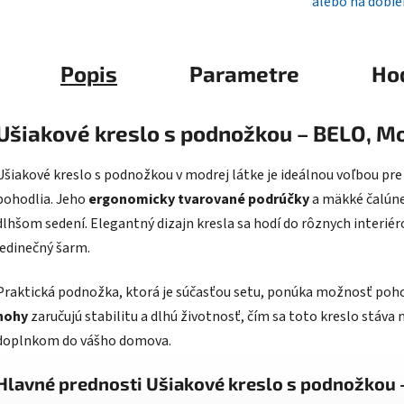
alebo na dobie
Popis
Parametre
Ho
Ušiakové kreslo s podnožkou – BELO, Mo
Ušiakové kreslo s podnožkou v modrej látke je ideálnou voľbou pre 
pohodlia. Jeho
ergonomicky tvarované podrúčky
a mäkké čalúne
dlhšom sedení. Elegantný dizajn kresla sa hodí do rôznych interiér
jedinečný šarm.
Praktická podnožka, ktorá je súčasťou setu, ponúka možnosť poh
nohy
zaručujú stabilitu a dlhú životnosť, čím sa toto kreslo stáva
doplnkom do vášho domova.
Hlavné prednosti Ušiakové kreslo s podnožkou 