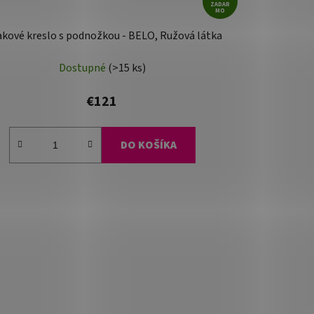
ZADAR
MO
akové kreslo s podnožkou - BELO, Ružová látka
Dostupné
(>15 ks)
€121
DO KOŠÍKA