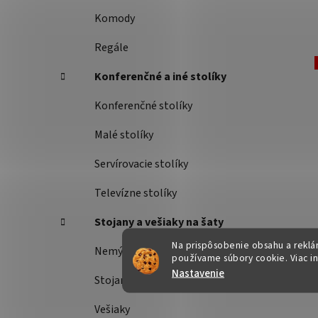
Komody
Regále
Konferenčné a iné stolíky
Konferenčné stolíky
Malé stolíky
Servírovacie stolíky
Televízne stolíky
Stojany a vešiaky na šaty
Na prispôsobenie obsahu a reklám
Nemý sluha
používame súbory cookie. Viac i
Nastavenie
Stojany na šaty
Vešiaky