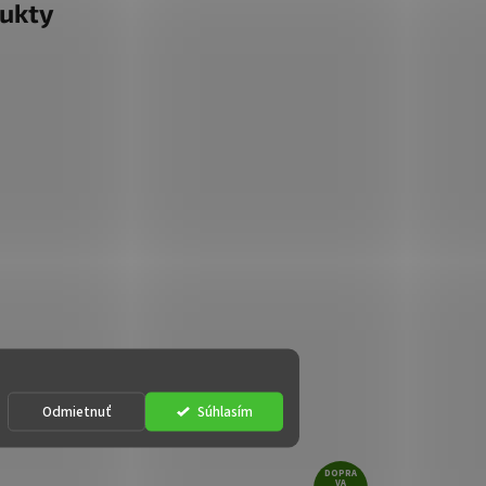
ukty
Odmietnuť
Súhlasím
DOPRA
VA