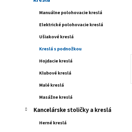
e
l
Manuálne polohovacie kreslá
Elektrické polohovacie kreslá
Ušiakové kreslá
Kreslá s podnožkou
Hojdacie kreslá
Klubové kreslá
Malé kreslá
Masážne kreslá
Kancelárske stoličky a kreslá
Herné kreslá