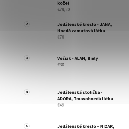
kože)
€79,20
Jedálenské kreslo - JANA,
Hnedá zamatová látka
€78
Vešiak - ALAN, Biely
€30
Jedálenská stolička -
ADORA, Tmavohnedá látka
€49
Jedálenské kreslo – NIZAR,