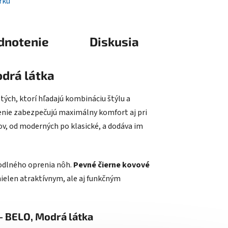
rku
dnotenie
Diskusia
drá látka
tých, ktorí hľadajú kombináciu štýlu a
nie zabezpečujú maximálny komfort aj pri
ov, od moderných po klasické, a dodáva im
odlného oprenia nôh.
Pevné čierne kovové
 nielen atraktívnym, ale aj funkčným
– BELO, Modrá látka