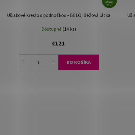
ZADAR
MO
Ušiakové kreslo s podnožkou - BELO, Béžová látka
Uši
Dostupné
(14 ks)
€121
DO KOŠÍKA