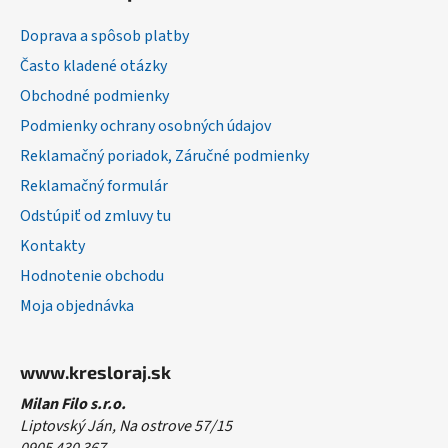
p
ä
Doprava a spôsob platby
t
Často kladené otázky
i
Obchodné podmienky
e
Podmienky ochrany osobných údajov
Reklamačný poriadok, Záručné podmienky
Reklamačný formulár
Odstúpiť od zmluvy tu
Kontakty
Hodnotenie obchodu
Moja objednávka
www.kresloraj.sk
Milan Filo s.r.o.
Liptovský Ján, Na ostrove 57/15