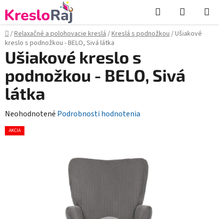
Prejsť
Hľadať
NÁKUP
na
KOŠÍK
obsah
Domov
/
Relaxačné a polohovacie kreslá
/
Kreslá s podnožkou
/
Ušiakové
kreslo s podnožkou - BELO, Sivá látka
Ušiakové kreslo s
podnožkou - BELO, Sivá
látka
Priemerné
Neohodnotené
Podrobnosti hodnotenia
hodnotenie
AKCIA
produktu
je
0,0
z
5
hviezdičiek.