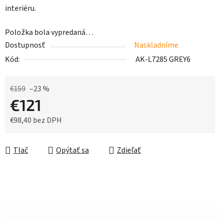
interiéru.
Položka bola vypredaná…
Dostupnosť
Naskladníme
Kód:
AK-L7285 GREY6
€159
–23 %
€121
€98,40 bez DPH
Jednotková cena:
Tlač
Opýtať sa
Zdieľať