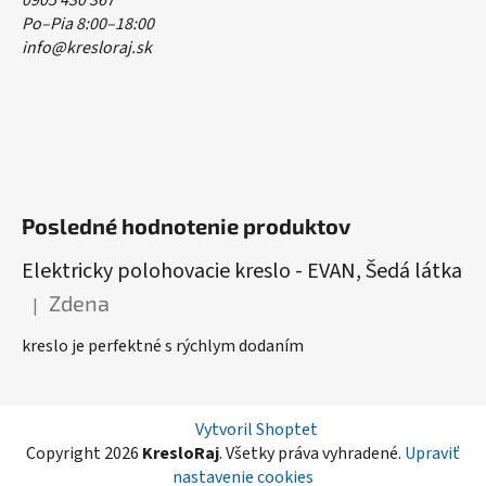
0905 430 367
Po–Pia 8:00–18:00
info@kresloraj.sk
Posledné hodnotenie produktov
Elektricky polohovacie kreslo - EVAN, Šedá látka
Zdena
|
Hodnotenie produktu je 5 z 5 hviezdičiek.
kreslo je perfektné s rýchlym dodaním
Vytvoril Shoptet
Copyright 2026
KresloRaj
. Všetky práva vyhradené.
Upraviť
nastavenie cookies