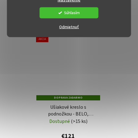
Nastavenie
DO KOŠÍKA
DO KOŠÍKA
Súhlasím
Odmietnuť
AKCIA
DOPRAVA ZADARMO
Ušiakové kreslo s
podnožkou - BELO,
Ružová látka
Dostupné
(>15 ks)
€121