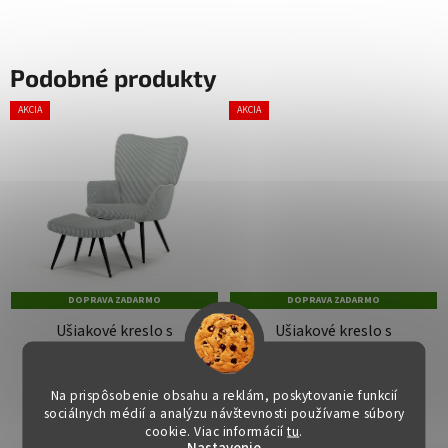
Podobné produkty
AKCIA
AKCIA
DOPRAVA ZADARMO
DOPRAVA ZADARMO
Ušiakové kreslo s
Ušiakové kreslo s
podnožkou - BELO,
podnožkou - BELO,
Modrá látka
Béžová látka
Dostupné
(>15 ks)
Dostupné
(13 ks)
Na prispôsobenie obsahu a reklám, poskytovanie funkcií
sociálnych médií a analýzu návštevnosti používame súbory
€121
€121
cookie. Viac informácií
tu
.