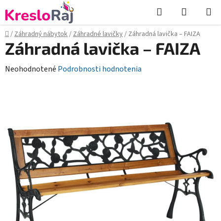
Prejsť
Hľadať
NÁKUP
na
KOŠÍK
obsah
Domov
/
Záhradný nábytok
/
Záhradné lavičky
/
Záhradná lavička – FAIZA
Záhradná lavička – FAIZA
Priemerné
Neohodnotené
Podrobnosti hodnotenia
hodnotenie
produktu
je
0,0
z
5
hviezdičiek.