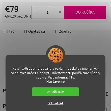
€79
DO KOŠÍKA
€64,20 bez DPH
Jednotková cena:
Tlač
Opýtať sa
Zdieľať
Na prispôsobenie obsahu a reklám, poskytovanie funkcií
sociálnych médií a analýzu návštevnosti používame súbory
cookie. Viac informácií
tu
.
Nastavenie
Popis
Súhlasím
Odmietnuť
Parametre