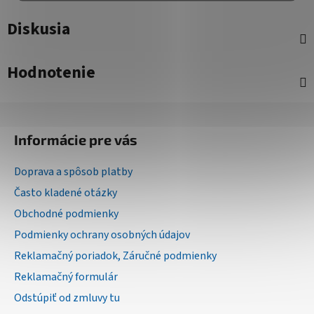
Diskusia
Hodnotenie
Z
á
Informácie pre vás
p
ä
Doprava a spôsob platby
t
Často kladené otázky
i
Obchodné podmienky
e
Podmienky ochrany osobných údajov
Reklamačný poriadok, Záručné podmienky
Reklamačný formulár
Odstúpiť od zmluvy tu