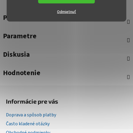
Odmietnuť
Popis
Parametre
Diskusia
Hodnotenie
Z
á
Informácie pre vás
p
ä
Doprava a spôsob platby
t
Často kladené otázky
i
Obchodné podmienky