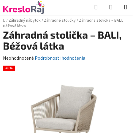
Prejsť
Hľadať
NÁKUP
na
KOŠÍK
obsah
Domov
/
Záhradný nábytok
/
Záhradné stoličky
/
Záhradná stolička – BALI,
Béžová látka
Záhradná stolička – BALI,
Béžová látka
Priemerné
Neohodnotené
Podrobnosti hodnotenia
hodnotenie
AKCIA
produktu
je
0,0
z
5
hviezdičiek.