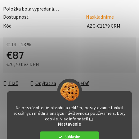
Položka bola vypredaná…
Dostupnosť
Naskladníme
Kód:
AZC-C1179 CRM
€114
–23 %
€87
€70,70 bez DPH
Jednotková cena:
Tlač
Opýtať sa
Zdieľať
Na prispôsobenie obsahu a reklám, poskytovanie funkcií
sociálnych médií a analýzu návštevnosti používame súbory
cookie. Viac informácií
tu
.
Nastavenie
Súhlasím