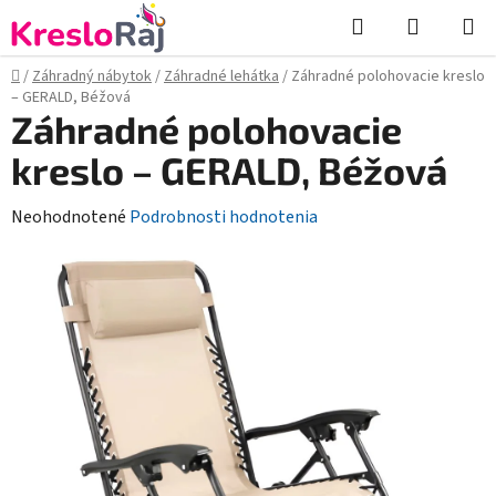
Prejsť
Hľadať
NÁKUP
na
KOŠÍK
obsah
Domov
/
Záhradný nábytok
/
Záhradné lehátka
/
Záhradné polohovacie kreslo
– GERALD, Béžová
Záhradné polohovacie
kreslo – GERALD, Béžová
Priemerné
Neohodnotené
Podrobnosti hodnotenia
hodnotenie
produktu
je
0,0
z
5
hviezdičiek.