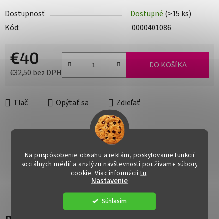
Dostupnosť
Dostupné
(>15 ks)
Kód:
0000401086
€40
DO KOŠÍKA
€32,50 bez DPH
Jednotková cena:
Tlač
Opýtať sa
Zdieľať
Na prispôsobenie obsahu a reklám, poskytovanie funkcií
sociálnych médií a analýzu návštevnosti používame súbory
cookie. Viac informácií
tu
.
Nastavenie
Súhlasím