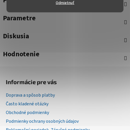
Popis
Odmietnuť
Parametre
Diskusia
Hodnotenie
Z
á
Informácie pre vás
p
ä
Doprava a spôsob platby
t
Často kladené otázky
i
Obchodné podmienky
e
Podmienky ochrany osobných údajov