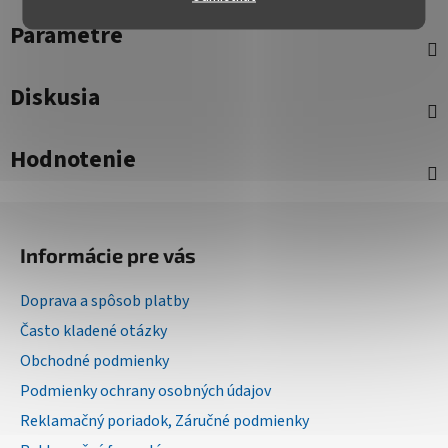
Parametre
Diskusia
Hodnotenie
Z
á
Informácie pre vás
p
ä
Doprava a spôsob platby
t
Často kladené otázky
i
Obchodné podmienky
e
Podmienky ochrany osobných údajov
Reklamačný poriadok, Záručné podmienky