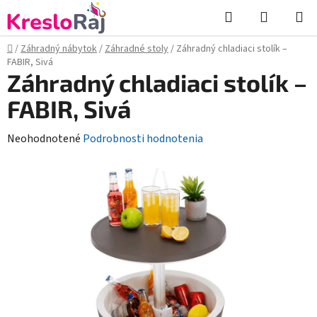
Prejsť
Hľadať
NÁKUP
na
KOŠÍK
obsah
Domov
/
Záhradný nábytok
/
Záhradné stoly
/
Záhradný chladiaci stolík –
FABIR, Sivá
Záhradný chladiaci stolík –
FABIR, Sivá
Priemerné
Neohodnotené
Podrobnosti hodnotenia
hodnotenie
produktu
je
0,0
z
5
hviezdičiek.