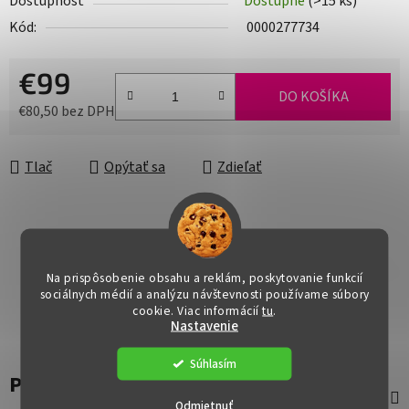
Dostupnosť
Dostupné
(>15 ks)
Kód:
0000277734
€99
DO KOŠÍKA
€80,50 bez DPH
Jednotková cena:
Tlač
Opýtať sa
Zdieľať
Na prispôsobenie obsahu a reklám, poskytovanie funkcií
sociálnych médií a analýzu návštevnosti používame súbory
cookie. Viac informácií
tu
.
Nastavenie
Súhlasím
Popis
Odmietnuť