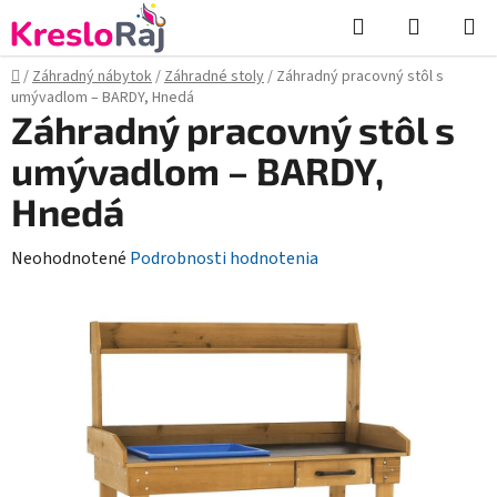
Prejsť
Hľadať
NÁKUP
na
KOŠÍK
obsah
Domov
/
Záhradný nábytok
/
Záhradné stoly
/
Záhradný pracovný stôl s
umývadlom – BARDY, Hnedá
Záhradný pracovný stôl s
umývadlom – BARDY,
Hnedá
Priemerné
Neohodnotené
Podrobnosti hodnotenia
hodnotenie
produktu
je
0,0
z
5
hviezdičiek.