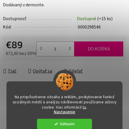
Dodávaný v demonte.
Dostupnosť
Dostupné
(>15 ks)
Kód:
0000298546
€89
DO KOŠÍKA
€72,40 bez DPH
Jednotková cena:
Tlač
Opýtať sa
Zdieľať
Na prispôsobenie obsahu a reklám, poskytovanie funkcií
sociálnych médií a analýzu návštevnosti používame súbory
cookie. Viac informácií
tu
.
Nastavenie
Súhlasím