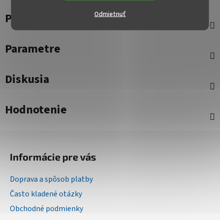
Odmietnuť
Popis
Parametre
Diskusia
Hodnotenie
Z
á
Informácie pre vás
p
ä
Doprava a spôsob platby
t
Často kladené otázky
i
Obchodné podmienky
e