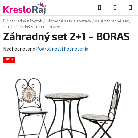
Prejsť
Hľadať
NÁKUP
na
KOŠÍK
obsah
Domov
/
Záhradný nábytok
/
Záhradné sety a zostavy
/
Malé záhradné sety
2+1
/
Záhradný set 2+1 – BORAS
Záhradný set 2+1 – BORAS
Priemerné
Neohodnotené
Podrobnosti hodnotenia
hodnotenie
AKCIA
produktu
je
0,0
z
5
hviezdičiek.