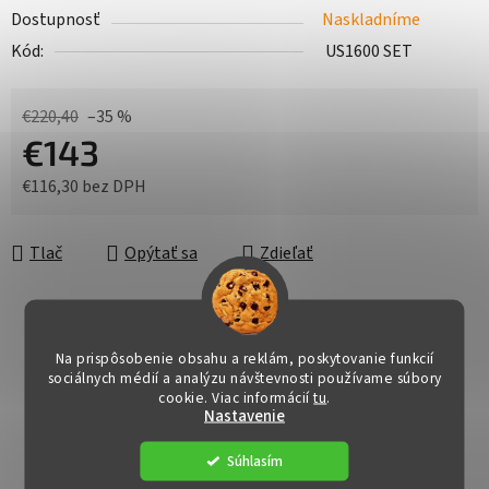
Dostupnosť
Naskladníme
Kód:
US1600 SET
€220,40
–35 %
€143
€116,30 bez DPH
Jednotková cena:
Tlač
Opýtať sa
Zdieľať
Na prispôsobenie obsahu a reklám, poskytovanie funkcií
sociálnych médií a analýzu návštevnosti používame súbory
cookie. Viac informácií
tu
.
Nastavenie
Súhlasím