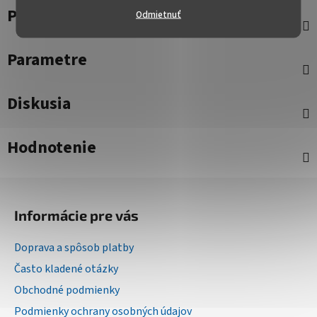
Popis
Odmietnuť
Parametre
Diskusia
Hodnotenie
Z
á
Informácie pre vás
p
ä
Doprava a spôsob platby
t
Často kladené otázky
i
Obchodné podmienky
e
Podmienky ochrany osobných údajov