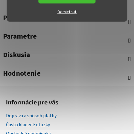
Odmietnuť
Popis
Parametre
Diskusia
Hodnotenie
Z
á
Informácie pre vás
p
ä
Doprava a spôsob platby
t
Často kladené otázky
i
Obchodné podmienky