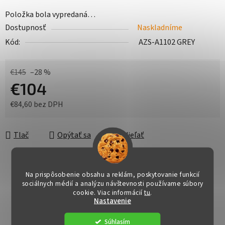
Položka bola vypredaná…
Dostupnosť
Naskladníme
Kód:
AZS-A1102 GREY
€145
–28 %
€104
€84,60 bez DPH
Jednotková cena:
Tlač
Opýtať sa
Zdieľať
Na prispôsobenie obsahu a reklám, poskytovanie funkcií
sociálnych médií a analýzu návštevnosti používame súbory
cookie. Viac informácií
tu
.
Nastavenie
Súhlasím