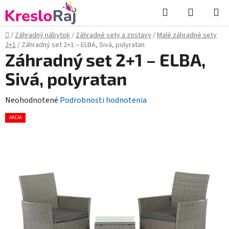
Prejsť
Hľadať
NÁKUP
na
KOŠÍK
obsah
Domov
/
Záhradný nábytok
/
Záhradné sety a zostavy
/
Malé záhradné sety
2+1
/
Záhradný set 2+1 – ELBA, Sivá, polyratan
Záhradný set 2+1 – ELBA,
Sivá, polyratan
Priemerné
Neohodnotené
Podrobnosti hodnotenia
hodnotenie
AKCIA
produktu
je
0,0
z
5
hviezdičiek.