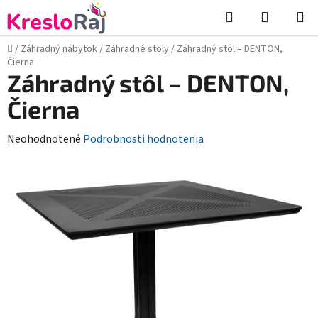
Prejsť
Hľadať
NÁKUP
na
KOŠÍK
obsah
Domov
/
Záhradný nábytok
/
Záhradné stoly
/
Záhradný stôl – DENTON,
Čierna
Záhradný stôl – DENTON,
Čierna
Priemerné
Neohodnotené
Podrobnosti hodnotenia
hodnotenie
produktu
je
0,0
z
5
hviezdičiek.