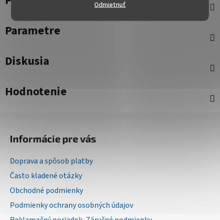
Popis
Odmietnuť
Parametre
Diskusia
Hodnotenie
Z
á
Informácie pre vás
p
ä
Doprava a spôsob platby
t
Často kladené otázky
i
Obchodné podmienky
e
Podmienky ochrany osobných údajov