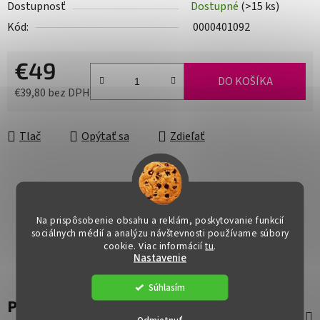
Dostupnosť
Dostupné
(>15 ks)
Kód:
0000401092
€49
DO KOŠÍKA
€39,80 bez DPH
Jednotková cena:
Tlač
Opýtať sa
Zdieľať
Na prispôsobenie obsahu a reklám, poskytovanie funkcií
sociálnych médií a analýzu návštevnosti používame súbory
cookie. Viac informácií
tu
.
Nastavenie
Súhlasím
Popis
Odmietnuť