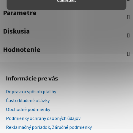
Parametre
Diskusia
Hodnotenie
Z
á
Informácie pre vás
p
ä
Doprava a spôsob platby
t
Často kladené otázky
i
Obchodné podmienky
e
Podmienky ochrany osobných údajov
Reklamačný poriadok, Záručné podmienky