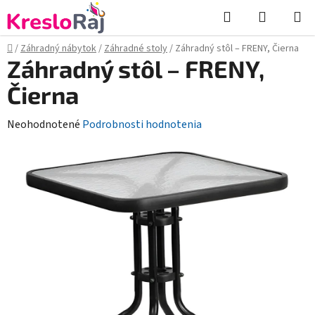
Prejsť
Hľadať
NÁKUP
na
KOŠÍK
obsah
Domov
/
Záhradný nábytok
/
Záhradné stoly
/
Záhradný stôl – FRENY, Čierna
Záhradný stôl – FRENY,
Čierna
Priemerné
Neohodnotené
Podrobnosti hodnotenia
hodnotenie
produktu
je
0,0
z
5
hviezdičiek.