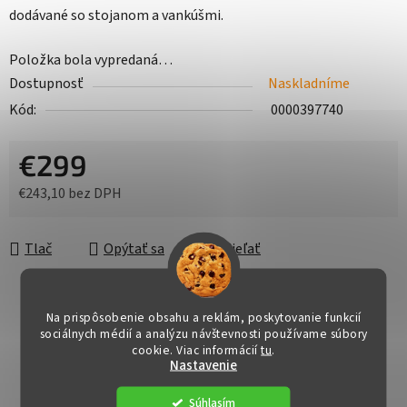
dodávané so stojanom a vankúšmi.
Položka bola vypredaná…
Dostupnosť
Naskladníme
Kód:
0000397740
€299
€243,10 bez DPH
Jednotková cena:
Tlač
Opýtať sa
Zdieľať
Na prispôsobenie obsahu a reklám, poskytovanie funkcií
sociálnych médií a analýzu návštevnosti používame súbory
cookie. Viac informácií
tu
.
Nastavenie
Súhlasím