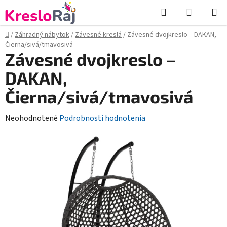
Prejsť
Hľadať
NÁKUP
na
KOŠÍK
obsah
Domov
/
Záhradný nábytok
/
Závesné kreslá
/
Závesné dvojkreslo – DAKAN,
Čierna/sivá/tmavosivá
Závesné dvojkreslo –
DAKAN,
Čierna/sivá/tmavosivá
Priemerné
Neohodnotené
Podrobnosti hodnotenia
hodnotenie
produktu
je
0,0
z
5
hviezdičiek.