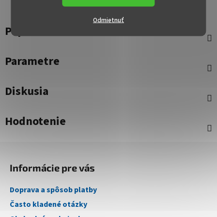
Odmietnuť
Popis
Parametre
Diskusia
Hodnotenie
Z
á
Informácie pre vás
p
ä
Doprava a spôsob platby
t
Často kladené otázky
i