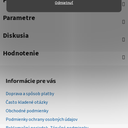
Popis
Odmietnuť
Parametre
Diskusia
Hodnotenie
Z
á
Informácie pre vás
p
ä
Doprava a spôsob platby
t
Často kladené otázky
i
Obchodné podmienky
e
Podmienky ochrany osobných údajov