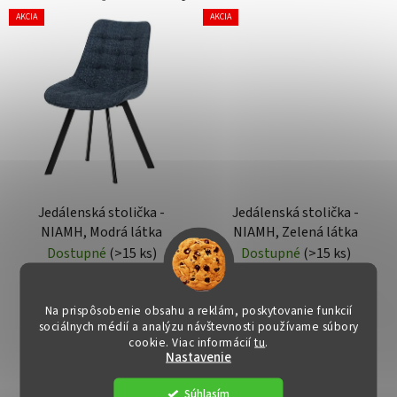
AKCIA
AKCIA
Jedálenská stolička -
Jedálenská stolička -
NIAMH, Modrá látka
NIAMH, Zelená látka
Dostupné
(>15 ks)
Dostupné
(>15 ks)
€52
€52
Na prispôsobenie obsahu a reklám, poskytovanie funkcií
sociálnych médií a analýzu návštevnosti používame súbory
cookie. Viac informácií
tu
.
DO KOŠÍKA
DO KOŠÍKA
Nastavenie
Súhlasím