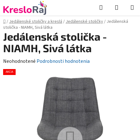
Prejsť
Hľadať
NÁKUP
na
KOŠÍK
obsah
Domov
/
Jedálenské stoličky a kreslá
/
Jedálenské stoličky
/
Jedálenská
stolička - NIAMH, Sivá látka
Jedálenská stolička -
NIAMH, Sivá látka
Priemerné
Neohodnotené
Podrobnosti hodnotenia
hodnotenie
AKCIA
produktu
je
0,0
z
5
hviezdičiek.