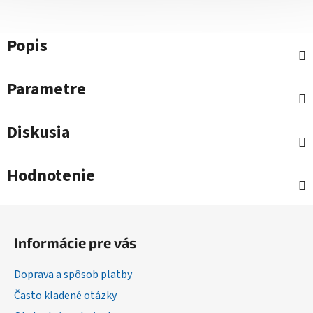
Popis
Parametre
Diskusia
Hodnotenie
Z
á
Informácie pre vás
p
ä
Doprava a spôsob platby
t
Často kladené otázky
i