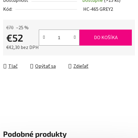
Dostupnosť
Dostupné
(>15 ks)
Kód:
HC-465 GREY2
€70
–25 %
€52
DO KOŠÍKA
€42,30 bez DPH
Jednotková cena:
Tlač
Opýtať sa
Zdieľať
Podobné produkty