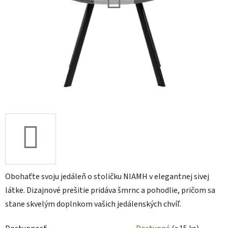
Obohaťte svoju jedáleň o stoličku NIAMH v elegantnej sivej
látke. Dizajnové prešitie pridáva šmrnc a pohodlie, pričom sa
stane skvelým doplnkom vašich jedálenských chvíľ.