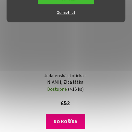
AKCIA
Odmietnuť
Jedálenská stolička -
NIAMH, Žltá látka
Dostupné
(>15 ks)
€52
DO KOŠÍKA