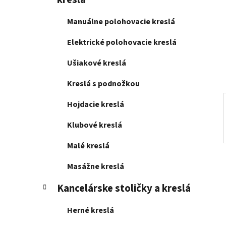
e
l
Manuálne polohovacie kreslá
Elektrické polohovacie kreslá
Ušiakové kreslá
Kreslá s podnožkou
Hojdacie kreslá
Klubové kreslá
Malé kreslá
Masážne kreslá
Kancelárske stoličky a kreslá
Herné kreslá