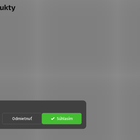
ukty
Odmietnuť
Súhlasím