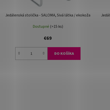
Jedálenská stolička - SALOMA, Sivá látka / ekokoža
Jedál
Dostupné
(>15 ks)
€69
DO KOŠÍKA