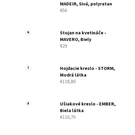
MADEIR, Sivá, polyratan
€56
Stojan na kvetináče -
MAVERO, Biely
€29
Hojdacie kreslo - STORM,
Modrá látka
€118,80
Ušiakové kreslo - EMBER,
Biela látka
€110,70