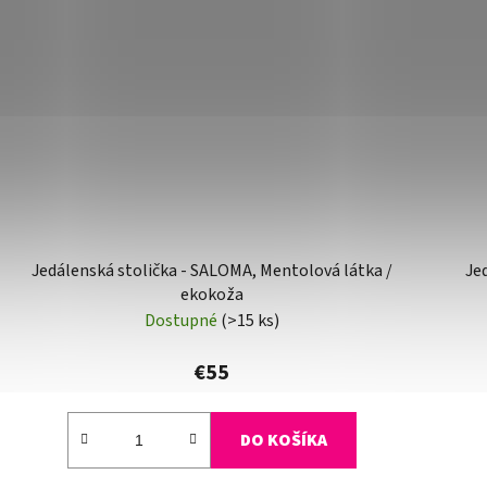
Jedálenská stolička - SALOMA, Mentolová látka /
Je
ekokoža
Dostupné
(>15 ks)
€55
DO KOŠÍKA