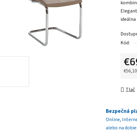
kombinu
je
Elegant
0,0
ideálna 
z
5
Dostup
hviezdič
Kód:
€6
€56,1
Jednot
Tlač
Bezpečná pl
Online, Intern
alebo na dobie