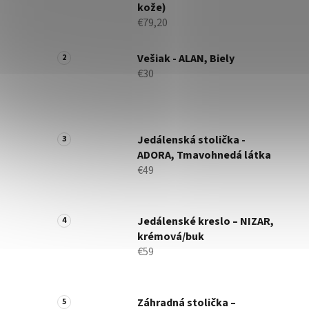
kože)
€79,20
Vešiak - ALAN, Biely
€30
Jedálenská stolička -
ADORA, Tmavohnedá látka
€49
Jedálenské kreslo – NIZAR,
krémová/buk
€59
Záhradná stolička –