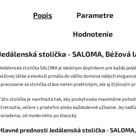
Popis
Parametre
Hodnotenie
Jedálenská stolička - SALOMA, Béžová l
Jedálenská stolička SALOMA je ideálnym doplnkom pre každú jedáleň
béžovej látke a ekokoži prináša do vášho domova nádych elegancie
spracovanie sa stolička stáva nielen praktickým, ale aj štýlovým p
Táto stolička je navrhnutá tak, aby poskytovala maximálne pohodlie
stretnutia, večere s priateľmi alebo každodenné užívanie. Jej nadč
zariadenia, od moderného po klasický.
Hlavné prednosti Jedálenská stolička - SALOMA,