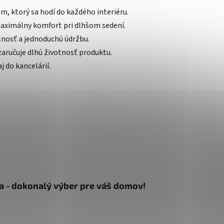
 ktorý sa hodí do každého interiéru.
aximálny komfort pri dlhšom sedení.
nosť a jednoduchú údržbu.
zaručuje dlhú životnosť produktu.
j do kancelárií.
a - dokonalý výber pre váš domov!