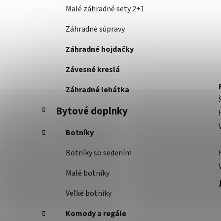
Malé záhradné sety 2+1
Záhradné súpravy
Záhradné hojdačky
Závesné kreslá
Záhradné lehátka
Bytové doplnky
Botníky
Botníky so sedením
Malé botníky
Veľké botníky
Komody a regále