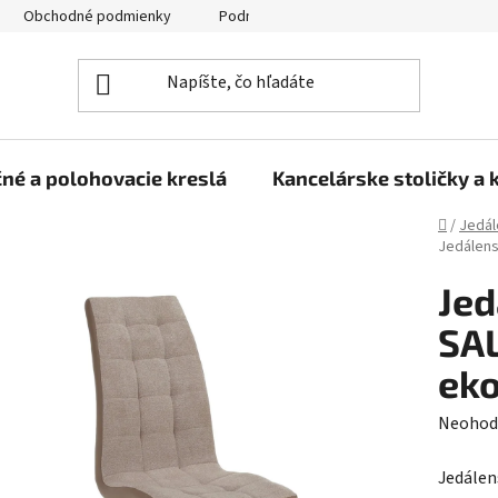
Obchodné podmienky
Podmienky ochrany osobných údajov
né a polohovacie kreslá
Kancelárske stoličky a 
Domov
/
Jedál
Jedálens
Jed
SAL
ek
Prieme
Neohod
hodnot
Jedálen
produk