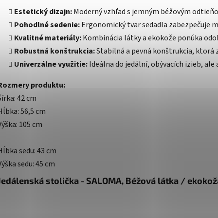
Estetický dizajn:
Moderný vzhľad s jemným béžovým odtieňom,
Pohodlné sedenie:
Ergonomický tvar sedadla zabezpečuje m
Kvalitné materiály:
Kombinácia látky a ekokože ponúka odol
Robustná konštrukcia:
Stabilná a pevná konštrukcia, ktorá 
Univerzálne využitie:
Ideálna do jedální, obývacích izieb, ale a
Rozmery produktu:
Šírka: 42 cm
Hĺbka: 56,5 cm
Výška: 105 cm
Hĺbka sedu: 43 cm
Výška sedu: 45 cm
Jedálenská stolička - SALOMA, Béžová látka / ekokož