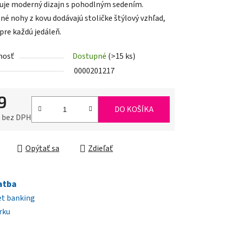
je moderný dizajn s pohodlným sedením.
né nohy z kovu dodávajú stoličke štýlový vzhľad,
pre každú jedáleň.
nosť
Dostupné
(>15 ks)
iek.
0000201217
9
DO KOŠÍKA
0 bez DPH
ková cena:
Opýtať sa
Zdieľať
atba
et banking
rku