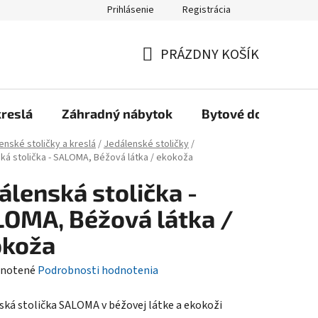
Prihlásenie
Registrácia
Reklamačný poriadok, Záručné podmienky
Reklamačný formulár
PRÁZDNY KOŠÍK
NÁKUPNÝ
KOŠÍK
kreslá
Záhradný nábytok
Bytové doplnky
enské stoličky a kreslá
/
Jedálenské stoličky
/
ká stolička - SALOMA, Béžová látka / ekokoža
álenská stolička -
OMA, Béžová látka /
okoža
rné
notené
Podrobnosti hodnotenia
enie
ská stolička SALOMA v béžovej látke a ekokoži
tu