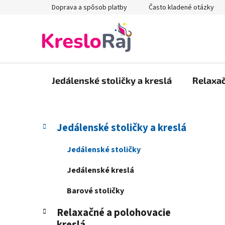
Prejsť
Doprava a spôsob platby
Často kladené otázky
na
obsah
Jedálenské stoličky a kreslá
Relaxač
B
K
Preskočiť
Jedálenské stoličky a kreslá
a
kategórie
o
t
č
Jedálenské stoličky
e
n
g
Jedálenské kreslá
ý
ó
p
r
Barové stoličky
i
a
e
Relaxačné a polohovacie
n
kreslá