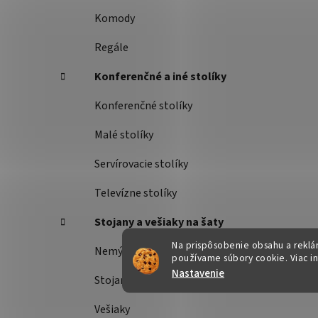
Komody
Regále
Konferenčné a iné stolíky
Konferenčné stolíky
Malé stolíky
Servírovacie stolíky
Televízne stolíky
Stojany a vešiaky na šaty
Na prispôsobenie obsahu a reklám
Nemý sluha
používame súbory cookie. Viac i
Nastavenie
Stojany na šaty
Vešiaky