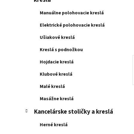
e
l
Manuálne polohovacie kreslá
Elektrické polohovacie kreslá
Ušiakové kreslá
Kreslá s podnožkou
Hojdacie kreslá
Klubové kreslá
Malé kreslá
Masážne kreslá
Kancelárske stoličky a kreslá
Herné kreslá