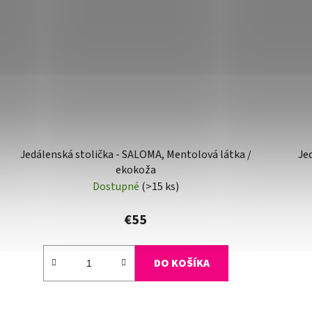
Jedálenská stolička - SALOMA, Mentolová látka /
Je
ekokoža
Dostupné
(>15 ks)
€55
DO KOŠÍKA