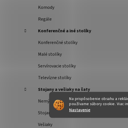
Komody
Regále
Konferenčné a iné stolíky
Konferenčné stolíky
Malé stolíky
Servírovacie stolíky
Televízne stolíky
Stojany a vešiaky na šaty
Na prispôsobenie obsahu a reklám
Nemý sluha
používame súbory cookie. Viac i
Nastavenie
Stojany na šaty
Vešiaky