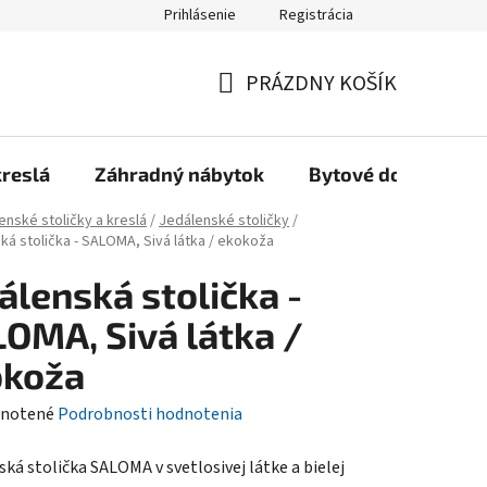
Prihlásenie
Registrácia
Reklamačný poriadok, Záručné podmienky
Reklamačný formulár
PRÁZDNY KOŠÍK
NÁKUPNÝ
KOŠÍK
kreslá
Záhradný nábytok
Bytové doplnky
enské stoličky a kreslá
/
Jedálenské stoličky
/
ká stolička - SALOMA, Sivá látka / ekokoža
álenská stolička -
OMA, Sivá látka /
okoža
rné
notené
Podrobnosti hodnotenia
enie
ká stolička SALOMA v svetlosivej látke a bielej
tu