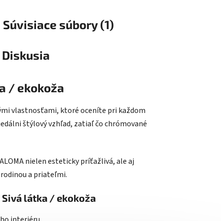
Súvisiace súbory (1)
Diskusia
ka / ekokoža
ými vlastnosťami, ktoré oceníte pri každom
j jedálni štýlový vzhľad, zatiaľ čo chrómované
LOMA nielen esteticky príťažlivá, ale aj
 rodinou a priateľmi.
 Sivá látka / ekokoža
ho interiéru.