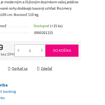
 je moderným a štýlovým doplnkom vašej jedálne.
ané nohy dodávajú luxusný vzhľad. Rozmery:
x105 cm. Nosnosť 110 kg.
nosť
Dostupné
(>15 ks)
iek.
0000201215
9
DO KOŠÍKA
0 bez DPH
ková cena:
Opýtať sa
Zdieľať
atba
et banking
rku