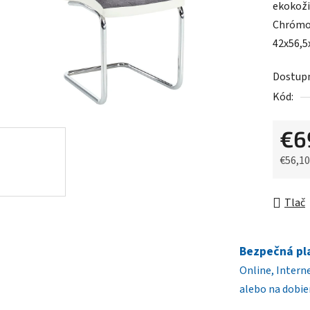
ekokoži
je
Chrómov
0,0
42x56,5
z
5
Dostup
hviezdič
Kód:
€6
€56,1
Jednot
Tlač
Bezpečná pl
Online, Intern
alebo na dobie