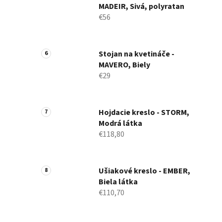
MADEIR, Sivá, polyratan
€56
Stojan na kvetináče -
MAVERO, Biely
€29
Hojdacie kreslo - STORM,
Modrá látka
€118,80
Ušiakové kreslo - EMBER,
Biela látka
€110,70