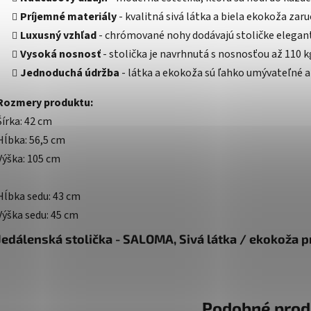
Príjemné materiály
- kvalitná sivá látka a biela ekokoža zaru
Luxusný vzhľad
- chrómované nohy dodávajú stoličke elegant
Vysoká nosnosť
- stolička je navrhnutá s nosnosťou až 110 k
Jednoduchá údržba
- látka a ekokoža sú ľahko umývateľné a 
Rozmery produktu:
Šírka: 42 cm
Hĺbka: 56,5 cm
Výška: 105 cm
Hĺbka sedu: 43 cm
Výška sedu: 45 cm
Jedálenská stolička - SALOMA, Sivá látka / ekokoža pr
Podobné prod