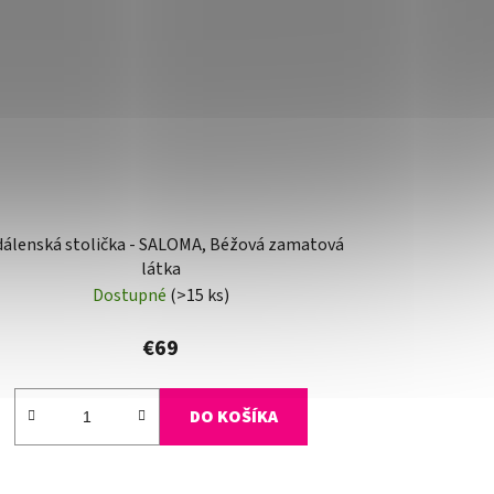
dálenská stolička - SALOMA, Béžová zamatová
látka
Dostupné
(>15 ks)
€69
DO KOŠÍKA