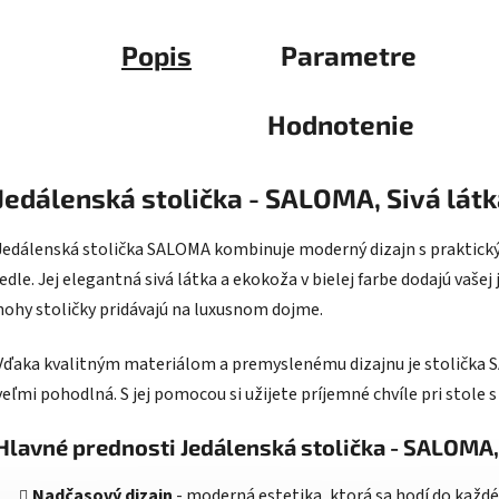
Popis
Parametre
Hodnotenie
Jedálenská stolička - SALOMA, Sivá lát
Jedálenská stolička SALOMA kombinuje moderný dizajn s praktick
jedle. Jej elegantná sivá látka a ekokoža v bielej farbe dodajú vaše
nohy stoličky pridávajú na luxusnom dojme.
Vďaka kvalitným materiálom a premyslenému dizajnu je stolička SA
veľmi pohodlná. S jej pomocou si užijete príjemné chvíle pri stole s
Hlavné prednosti Jedálenská stolička - SALOMA,
Nadčasový dizajn
- moderná estetika, ktorá sa hodí do každé