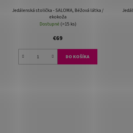
Jedálenská stolička - SALOMA, Béžová látka /
Jedál
ekokoža
Dostupné
(>15 ks)
€69
DO KOŠÍKA