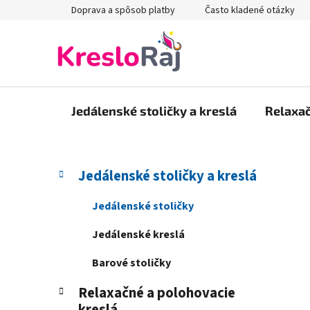
Prejsť
Doprava a spôsob platby
Často kladené otázky
na
obsah
Jedálenské stoličky a kreslá
Relaxač
B
K
Preskočiť
Jedálenské stoličky a kreslá
a
kategórie
o
t
č
Jedálenské stoličky
e
n
g
Jedálenské kreslá
ý
ó
p
r
Barové stoličky
i
a
e
Relaxačné a polohovacie
n
kreslá