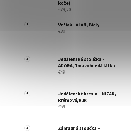
kože)
€79,20
Vešiak - ALAN, Biely
€30
Jedálenská stolička -
ADORA, Tmavohnedá látka
€49
Jedálenské kreslo – NIZAR,
krémová/buk
€59
Záhradná stolička –