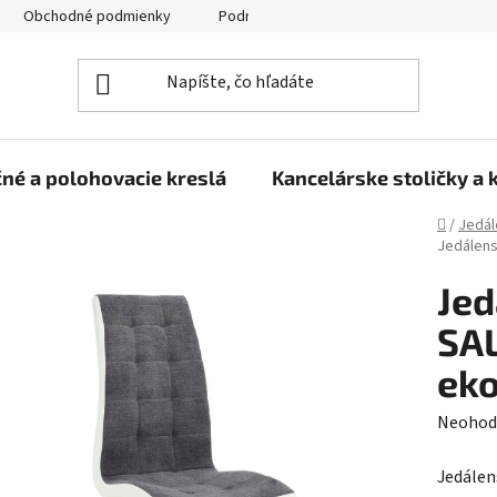
Obchodné podmienky
Podmienky ochrany osobných údajov
né a polohovacie kreslá
Kancelárske stoličky a 
Domov
/
Jedál
Jedálens
Jed
SAL
ek
Prieme
Neohod
hodnot
Jedálens
produk