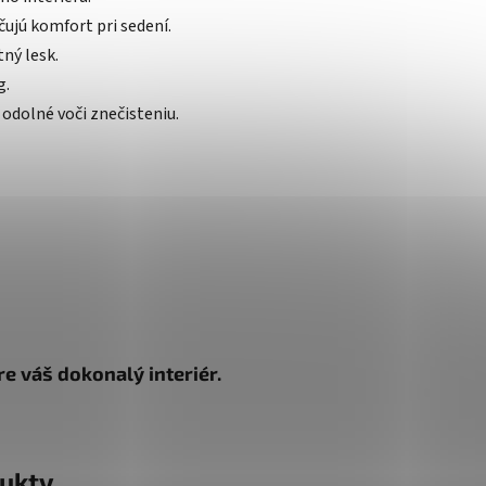
čujú komfort pri sedení.
ný lesk.
g.
odolné voči znečisteniu.
e váš dokonalý interiér.
ukty