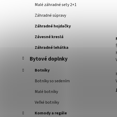
Malé záhradné sety 2+1
Záhradné súpravy
Záhradné hojdačky
Závesné kreslá
Záhradné lehátka
Bytové doplnky
Botníky
Botníky so sedením
Malé botníky
Veľké botníky
Komody a regále