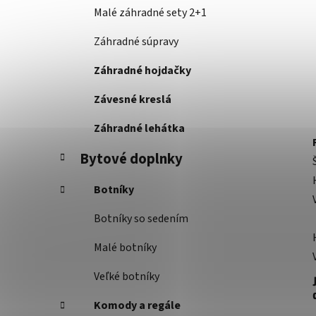
Malé záhradné sety 2+1
Záhradné súpravy
Záhradné hojdačky
Závesné kreslá
Záhradné lehátka
Bytové doplnky
Botníky
Botníky so sedením
Malé botníky
Veľké botníky
Komody a regále