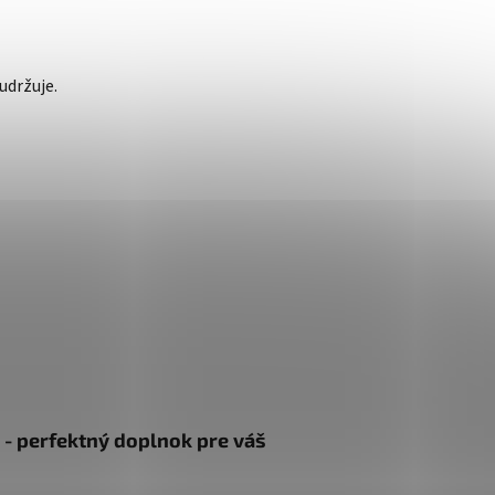
udržuje.
 - perfektný doplnok pre váš