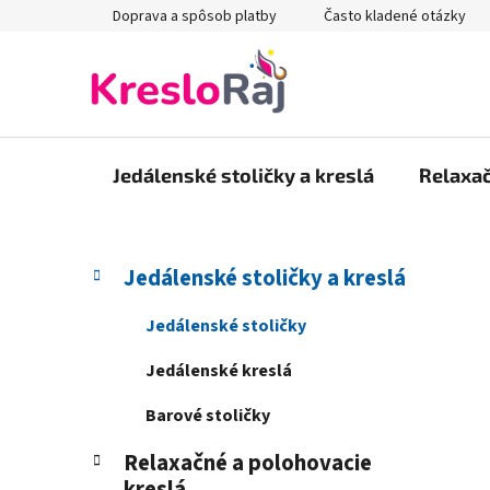
Prejsť
Doprava a spôsob platby
Často kladené otázky
na
obsah
Jedálenské stoličky a kreslá
Relaxač
B
K
Preskočiť
Jedálenské stoličky a kreslá
a
kategórie
o
t
č
Jedálenské stoličky
e
n
g
Jedálenské kreslá
ý
ó
p
r
Barové stoličky
i
a
e
Relaxačné a polohovacie
n
kreslá