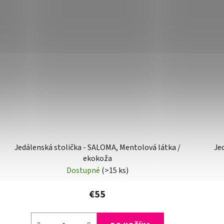
Jedálenská stolička - SALOMA, Mentolová látka /
Je
ekokoža
Dostupné
(>15 ks)
€55