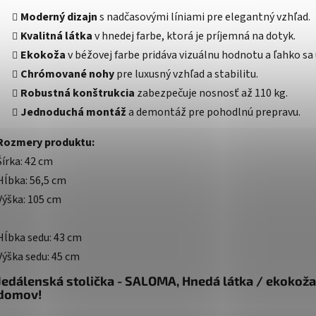
Moderný dizajn
s nadčasovými líniami pre elegantný vzhľad.
Kvalitná látka
v hnedej farbe, ktorá je príjemná na dotyk.
Ekokoža
v béžovej farbe pridáva vizuálnu hodnotu a ľahko sa 
Chrómované nohy
pre luxusný vzhľad a stabilitu.
Robustná konštrukcia
zabezpečuje nosnosť až 110 kg.
Jednoduchá montáž
a demontáž pre pohodlnú prepravu.
Rozmery produktu:
Šírka: 42 cm
Hĺbka: 56,5 cm
Výška: 105 cm
Hĺbka sedu: 43 cm
Výška sedu: 45 cm
Jedálenská stolička - SALOMA, Hnedá látka / ekokoža
domov!