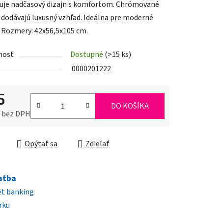
je nadčasový dizajn s komfortom. Chrómované
j dodávajú luxusný vzhľad. Ideálna pre moderné
. Rozmery: 42x56,5x105 cm.
nosť
Dostupné
(>15 ks)
iek.
0000201222
5
DO KOŠÍKA
0 bez DPH
ková cena:
Opýtať sa
Zdieľať
atba
et banking
rku