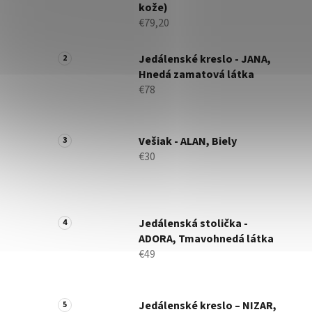
kože)
€79,20
Jedálenské kreslo - JANA,
Hnedá zamatová látka
€78
Vešiak - ALAN, Biely
€30
Jedálenská stolička -
ADORA, Tmavohnedá látka
€49
Jedálenské kreslo – NIZAR,