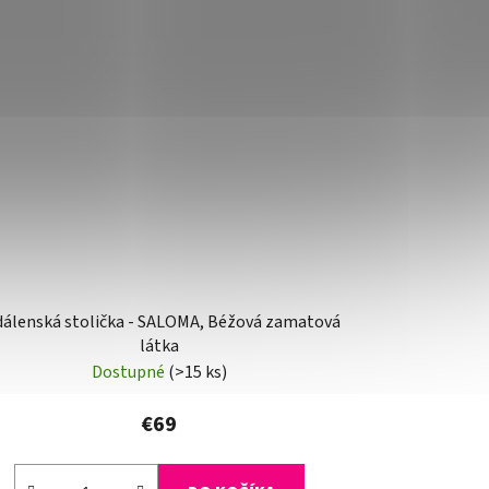
dálenská stolička - SALOMA, Béžová zamatová
látka
Dostupné
(>15 ks)
€69