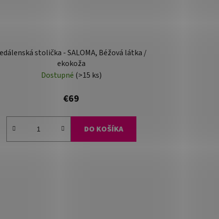
edálenská stolička - SALOMA, Béžová látka /
ekokoža
Dostupné
(>15 ks)
€69
DO KOŠÍKA