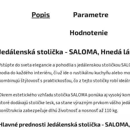
Popis
Parametre
Hodnotenie
Jedálenská stolička - SALOMA, Hnedá lá
Vstúpte do sveta elegancie a pohodlia s jedálenskou stoličkou SAL
hodia do každého interiéru, či už ide o rustikálnu kuchyňu alebo m
kombinujú štýlovosť s praktickosťou, čo z tejto stoličky robí ideá
Okrem estetického vzhľadu stolička SALOMA ponúka aj vysoký ko
ktoré dodávajú stoličke lesk, sa stane výrazným prvkom vášho jedá
konštrukcia zabezpečuje dlhú životnosť a nosnosť až 110 kg.
Hlavné prednosti Jedálenská stolička - SALOMA,