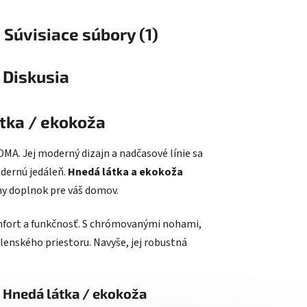
Súvisiace súbory (1)
Diskusia
tka / ekokoža
OMA. Jej moderný dizajn a nadčasové línie sa
odernú jedáleň.
Hnedá látka a ekokoža
lny doplnok pre váš domov.
mfort a funkčnosť. S chrómovanými nohami,
lenského priestoru. Navyše, jej robustná
 Hnedá látka / ekokoža