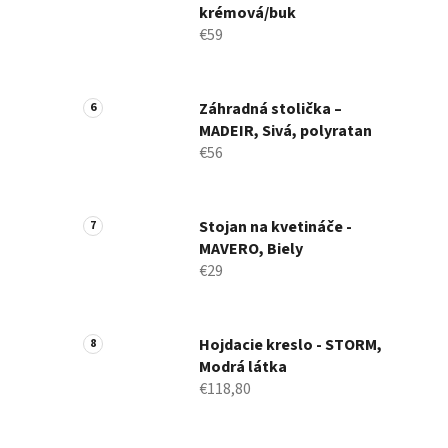
krémová/buk
€59
Záhradná stolička –
MADEIR, Sivá, polyratan
€56
Stojan na kvetináče -
MAVERO, Biely
€29
Hojdacie kreslo - STORM,
Modrá látka
€118,80