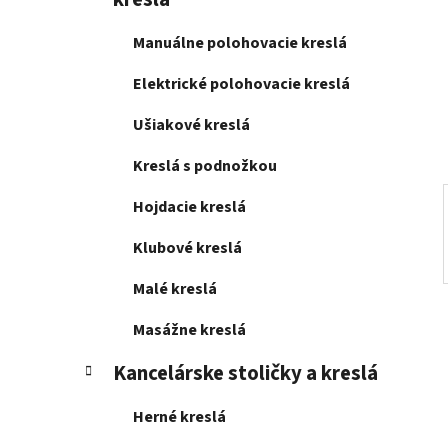
e
l
Manuálne polohovacie kreslá
Elektrické polohovacie kreslá
Ušiakové kreslá
Kreslá s podnožkou
Hojdacie kreslá
Klubové kreslá
Malé kreslá
Masážne kreslá
Kancelárske stoličky a kreslá
Herné kreslá