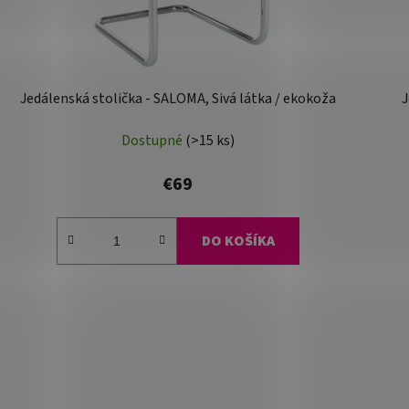
Jedálenská stolička - SALOMA, Sivá látka / ekokoža
J
Dostupné
(>15 ks)
€69
DO KOŠÍKA