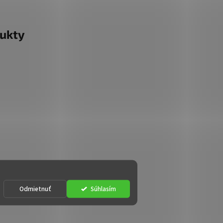
ukty
Odmietnuť
Súhlasím