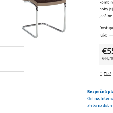
kombinu
je
nohy je
0,0
jedálne
z
5
Dostup
hviezdič
Kód:
€5
€44,7
Jednot
Tlač
Bezpečná pl
Online, Intern
alebo na dobie