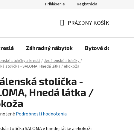
Prihlásenie
Registrácia
Reklamačný poriadok, Záručné podmienky
Reklamačný formulár
PRÁZDNY KOŠÍK
NÁKUPNÝ
KOŠÍK
kreslá
Záhradný nábytok
Bytové doplnky
enské stoličky a kreslá
/
Jedálenské stoličky
/
ká stolička - SALOMA, Hnedá látka / ekokoža
álenská stolička -
OMA, Hnedá látka /
okoža
rné
notené
Podrobnosti hodnotenia
enie
ská stolička SALOMA v hnedej látke a ekokoži
tu