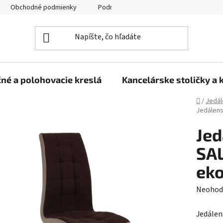
Obchodné podmienky
Podmienky ochrany osobných údajov
né a polohovacie kreslá
Kancelárske stoličky a 
Domov
/
Jedál
Jedálens
Jed
SAL
ek
Prieme
Neohod
hodnot
Jedálen
produk