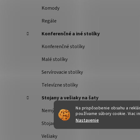
Komody
Regále
Konferenčné a iné stolíky
Konferenčné stolíky
Malé stolíky
Servírovacie stolíky
Televízne stolíky
Stojany a vešiaky na šaty
Na prispôsobenie obsahu a reklám
Nemý sluha
používame súbory cookie. Viac i
Nastavenie
Stojany na šaty
Vešiaky