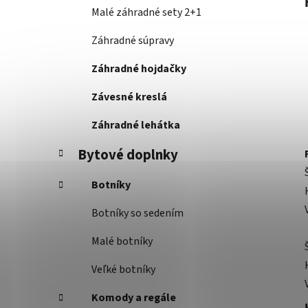
Malé záhradné sety 2+1
Záhradné súpravy
Záhradné hojdačky
Závesné kreslá
Záhradné lehátka
Bytové doplnky
Botníky
Botníky so sedením
Malé botníky
Veľké botníky
Komody a regále