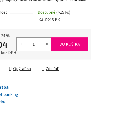
nosť
Dostupné
(>15 ks)
KA-R215 BK
iek.
–24 %
04
DO KOŠÍKA
0 bez DPH
ková cena:
Opýtať sa
Zdieľať
atba
et banking
rku