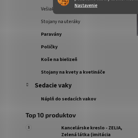
Nastavenie
Vešiakové steny
Stojany na uteráky
Paravány
Poličky
Koše na bielizeň
Stojany na kvety a kvetináče
Sedacie vaky
Náplň do sedacích vakov
Top 10 produktov
Kancelárske kreslo - ZELIA,
Zelená látka (imitácia