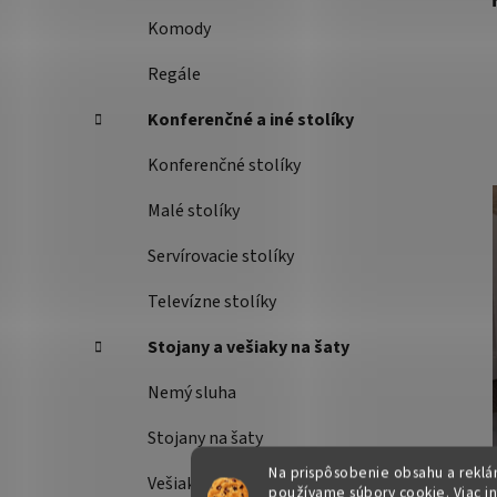
Komody
Regále
Konferenčné a iné stolíky
Konferenčné stolíky
Malé stolíky
Servírovacie stolíky
Televízne stolíky
Stojany a vešiaky na šaty
Nemý sluha
Stojany na šaty
Na prispôsobenie obsahu a reklám
Vešiaky
používame súbory cookie. Viac i