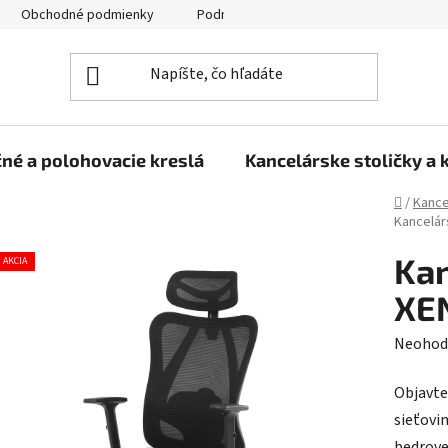
Obchodné podmienky
Podmienky ochrany osobných údajov
né a polohovacie kreslá
Kancelárske stoličky a 
Domov
/
Kance
Kancelárs
Kan
AKCIA
XEN
Prieme
Neohod
hodnot
Objavte
produk
sieťovin
je
bedrovej