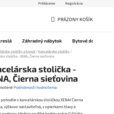
Prihlásenie
Registrácia
Reklamačný poriadok, Záručné podmienky
Reklamačný formulár
PRÁZDNY KOŠÍK
NÁKUPNÝ
KOŠÍK
kreslá
Záhradný nábytok
Bytové doplnky
lárske stoličky a kreslá
/
Kancelárske stoličky
/
ka stolička - XENA, Čierna sieťovina
celárska stolička -
A, Čierna sieťovina
rné
notené
Podrobnosti hodnotenia
enie
 pohodlie s kancelárskou stoličkou XENA! Čierna
tu
a, výškovo nastaviteľná, s opierkami hlavy a
 podpory. Ideálna na dlhé hodiny práce či štúdia.