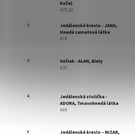
kože)
€79,20
Jedálenské kreslo - JANA,
Hnedá zamatová látka
€78
Vešiak - ALAN, Biely
€30
Jedálenská stolička -
ADORA, Tmavohnedá látka
€49
Jedálenské kreslo – NIZAR,