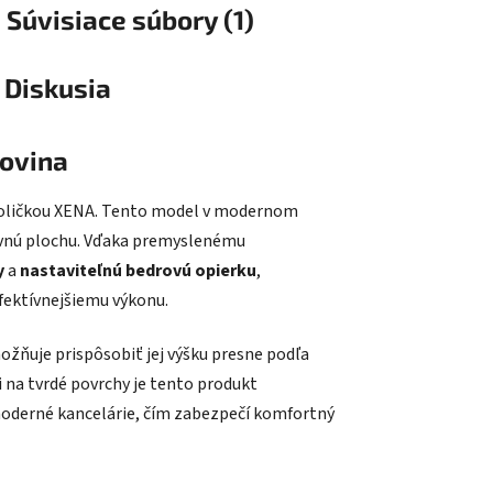
Súvisiace súbory (1)
Diskusia
ťovina
stoličkou XENA. Tento model v modernom
ovnú plochu. Vďaka premyslenému
y
a
nastaviteľnú bedrovú opierku
,
fektívnejšiemu výkonu.
možňuje prispôsobiť jej výšku presne podľa
 na tvrdé povrchy je tento produkt
 moderné kancelárie, čím zabezpečí komfortný