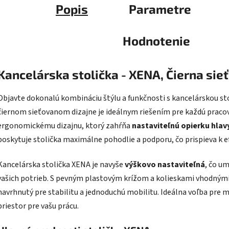
Popis
Parametre
Hodnotenie
Kancelárska stolička - XENA, Čierna sie
Objavte dokonalú kombináciu štýlu a funkčnosti s kancelárskou 
čiernom sieťovanom dizajne je ideálnym riešením pre každú prac
ergonomickému dizajnu, ktorý zahŕňa
nastaviteľnú opierku hlav
poskytuje stolička maximálne pohodlie a podporu, čo prispieva k e
Kancelárska stolička XENA je navyše
výškovo nastaviteľná
, čo u
vašich potrieb. S pevným plastovým krížom a kolieskami vhodnými
navrhnutý pre stabilitu a jednoduchú mobilitu. Ideálna voľba pre
priestor pre vašu prácu.