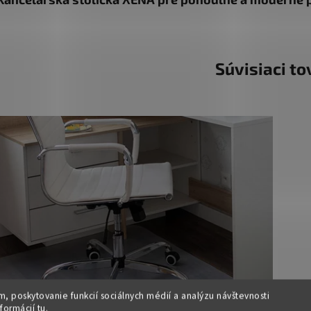
Súvisiaci to
, poskytovanie funkcií sociálnych médií a analýzu návštevnosti
nformácií
tu
.