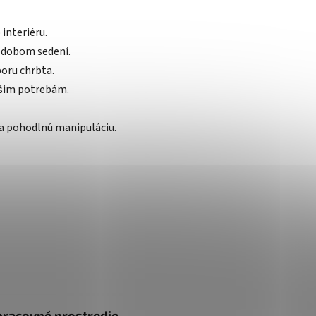
interiéru.
odobom sedení.
oru chrbta.
ašim potrebám.
a pohodlnú manipuláciu.
pracovné prostredie