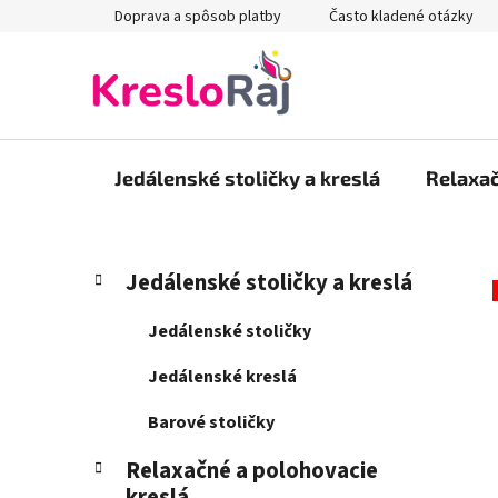
Prejsť
Doprava a spôsob platby
Často kladené otázky
na
obsah
Jedálenské stoličky a kreslá
Relaxač
B
K
Preskočiť
Jedálenské stoličky a kreslá
a
kategórie
o
t
č
Jedálenské stoličky
e
n
g
Jedálenské kreslá
ý
ó
p
r
Barové stoličky
i
a
e
Relaxačné a polohovacie
n
kreslá