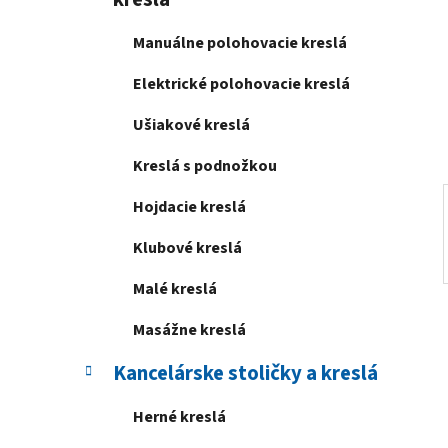
e
l
Manuálne polohovacie kreslá
Elektrické polohovacie kreslá
Ušiakové kreslá
Kreslá s podnožkou
Hojdacie kreslá
Klubové kreslá
Malé kreslá
Masážne kreslá
Kancelárske stoličky a kreslá
Herné kreslá