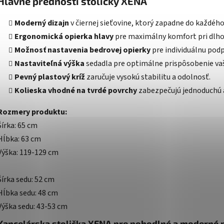
Hlavné prednosti stoličky XENA
Moderný dizajn
v čiernej sieťovine, ktorý zapadne do každého 
Ergonomická opierka hlavy
pre maximálny komfort pri dlh
Možnosť nastavenia bedrovej opierky
pre individuálnu podp
Nastaviteľná výška
sedadla pre optimálne prispôsobenie v
Pevný plastový kríž
zaručuje vysokú stabilitu a odolnosť.
Kolieska vhodné na tvrdé povrchy
zabezpečujú jednoduchú 
Rozmery produktu:
Šírka: 65 cm
Hĺbka: 63 cm
Výška: 119-129 cm
Šírka sedu: 52 cm
Hĺbka sedu: 48 cm
Výška sedu: 43-53 cm
Kancelárska stolička XENA pre pohodlné a moderné 