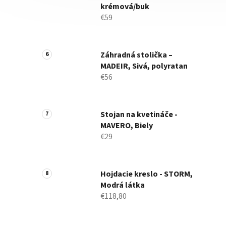
krémová/buk
€59
Záhradná stolička –
MADEIR, Sivá, polyratan
€56
Stojan na kvetináče -
MAVERO, Biely
€29
Hojdacie kreslo - STORM,
Modrá látka
€118,80