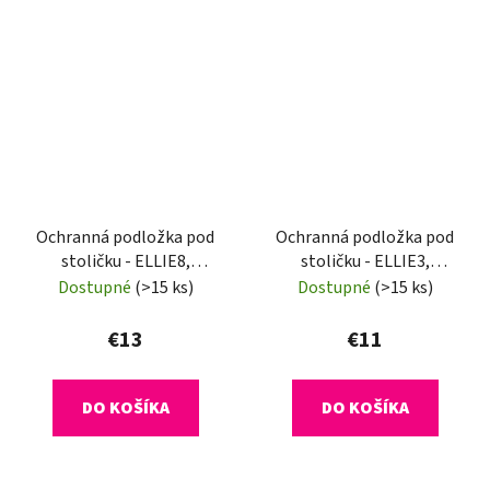
Ochranná podložka pod
Ochranná podložka pod
stoličku - ELLIE8,
stoličku - ELLIE3,
120x120 cm, 0,8 mm
140x100 cm, 0,5 mm
Dostupné
(>15 ks)
Dostupné
(>15 ks)
€13
€11
DO KOŠÍKA
DO KOŠÍKA