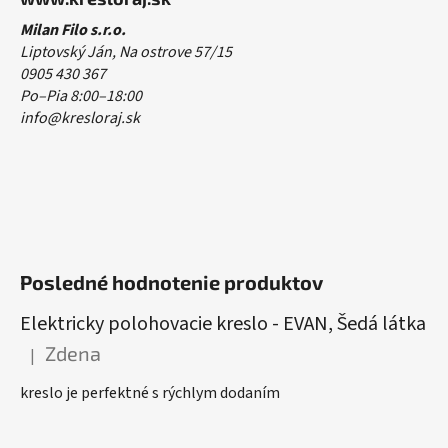
Milan Filo s.r.o.
Liptovský Ján, Na ostrove 57/15
0905 430 367
Po–Pia 8:00–18:00
info@kresloraj.sk
Posledné hodnotenie produktov
Elektricky polohovacie kreslo - EVAN, Šedá látka
Zdena
|
Hodnotenie produktu je 5 z 5 hviezdičiek.
kreslo je perfektné s rýchlym dodaním