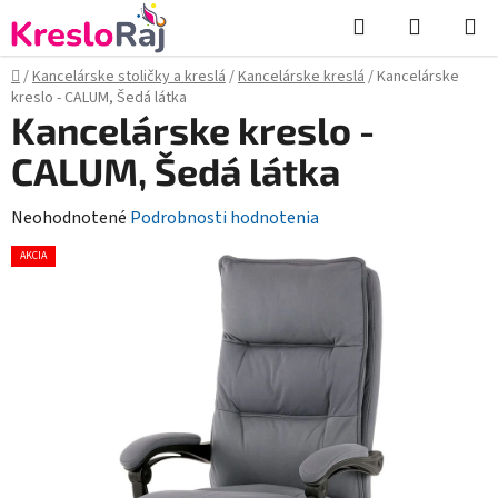
Prejsť
Hľadať
NÁKUP
na
KOŠÍK
obsah
Domov
/
Kancelárske stoličky a kreslá
/
Kancelárske kreslá
/
Kancelárske
kreslo - CALUM, Šedá látka
Kancelárske kreslo -
CALUM, Šedá látka
Priemerné
Neohodnotené
Podrobnosti hodnotenia
hodnotenie
AKCIA
produktu
je
0,0
z
5
hviezdičiek.