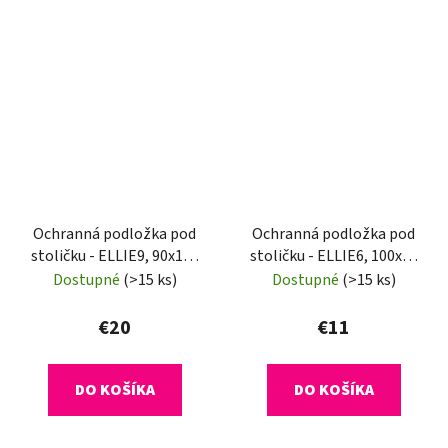
Ochranná podložka pod
Ochranná podložka pod
stoličku - ELLIE9, 90x120
stoličku - ELLIE6, 100x70
cm, 1,8 mm
cm, 0,8 mm
Dostupné
(>15 ks)
Dostupné
(>15 ks)
€20
€11
DO KOŠÍKA
DO KOŠÍKA