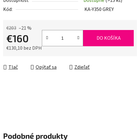
Dostupnosť
Dostupné
(>15 ks)
Kód:
KA-Y350 GREY
€203
–21 %
€160
DO KOŠÍKA
€130,10 bez DPH
Jednotková cena:
Tlač
Opýtať sa
Zdieľať
Podobné produkty