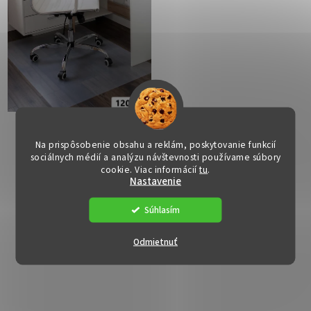
Ochranná podložka pod
Ochranná podložka pod
stoličku - ELLIE2, 120x90
stoličku - ELLIE10,
Na prispôsobenie obsahu a reklám, poskytovanie funkcií
cm, 0,5 mm
120x90 cm, 1,8 mm
sociálnych médií a analýzu návštevnosti používame súbory
Dostupné
(>15 ks)
Dostupné
(>15 ks)
cookie. Viac informácií
tu
.
Nastavenie
€10
€28
Súhlasím
DO KOŠÍKA
DO KOŠÍKA
Odmietnuť