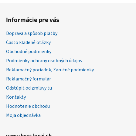
Z
á
Informácie pre vás
p
ä
Doprava a spôsob platby
t
Často kladené otázky
i
Obchodné podmienky
e
Podmienky ochrany osobných údajov
Reklamačný poriadok, Záručné podmienky
Reklamačný formulár
Odstúpiť od zmluvy tu
Kontakty
Hodnotenie obchodu
Moja objednávka
www.kresloraj.sk