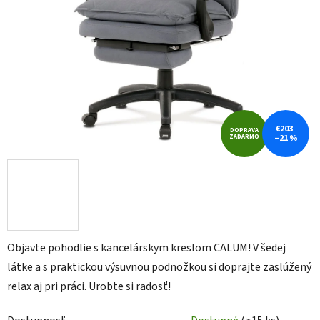
€203
DOPRAVA
ZADARMO
–21 %
Objavte pohodlie s kancelárskym kreslom CALUM! V šedej
látke a s praktickou výsuvnou podnožkou si doprajte zaslúžený
relax aj pri práci. Urobte si radosť!