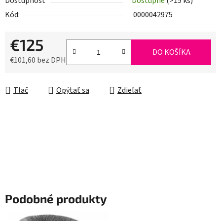
Dostupnosť
Dostupné
(>15 ks)
Kód:
0000042975
€125
DO KOŠÍKA
€101,60 bez DPH
Jednotková cena:
Tlač
Opýtať sa
Zdieľať
Podobné produkty