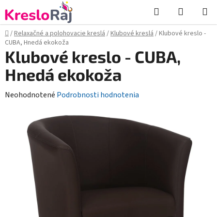
Prejsť
Hľadať
NÁKUP
na
KOŠÍK
obsah
Domov
/
Relaxačné a polohovacie kreslá
/
Klubové kreslá
/
Klubové kreslo -
CUBA, Hnedá ekokoža
Klubové kreslo - CUBA,
Hnedá ekokoža
Priemerné
Neohodnotené
Podrobnosti hodnotenia
hodnotenie
produktu
je
0,0
z
5
hviezdičiek.