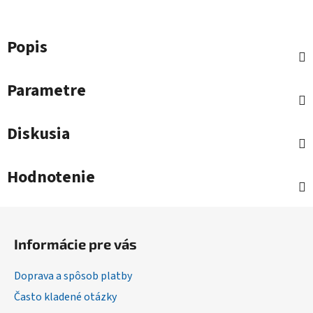
Popis
Parametre
Diskusia
Hodnotenie
Z
á
Informácie pre vás
p
ä
Doprava a spôsob platby
t
Často kladené otázky
i