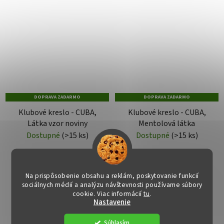
DOPRAVA ZADARMO
DOPRAVA ZADARMO
Klubové kreslo - CUBA,
Klubové kreslo - CUBA,
Látka vzor noviny
Mentolová látka
Dostupné
(>15 ks)
Dostupné
(>15 ks)
€125
€119
Na prispôsobenie obsahu a reklám, poskytovanie funkcií
sociálnych médií a analýzu návštevnosti používame súbory
DO KOŠÍKA
DO KOŠÍKA
cookie. Viac informácií
tu
.
Nastavenie
Súhlasím