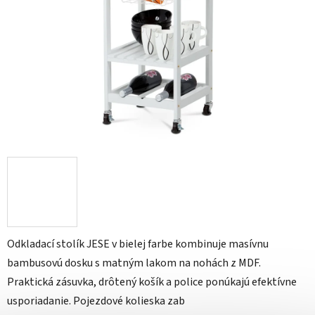
Odkladací stolík JESE v bielej farbe kombinuje masívnu
bambusovú dosku s matným lakom na nohách z MDF.
Praktická zásuvka, drôtený košík a police ponúkajú efektívne
usporiadanie. Pojezdové kolieska zab