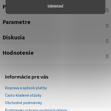
Popis
Odmietnuť
Parametre
Diskusia
Hodnotenie
Z
á
Informácie pre vás
p
ä
Doprava a spôsob platby
t
Často kladené otázky
i
Obchodné podmienky
e
Podmienky ochrany osobných údajov