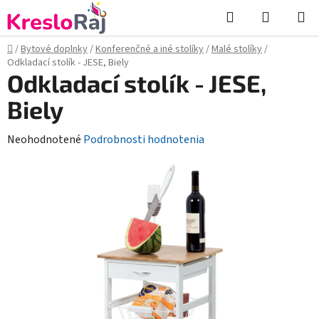
Prejsť
Hľadať
NÁKUP
na
KOŠÍK
obsah
Domov
/
Bytové doplnky
/
Konferenčné a iné stolíky
/
Malé stolíky
/
Odkladací stolík - JESE, Biely
Odkladací stolík - JESE,
Biely
Priemerné
Neohodnotené
Podrobnosti hodnotenia
hodnotenie
produktu
je
0,0
z
5
hviezdičiek.