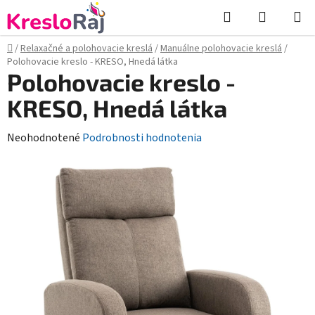
Prejsť
Hľadať
NÁKUP
na
KOŠÍK
obsah
Domov
/
Relaxačné a polohovacie kreslá
/
Manuálne polohovacie kreslá
/
Polohovacie kreslo - KRESO, Hnedá látka
Polohovacie kreslo -
KRESO, Hnedá látka
Priemerné
Neohodnotené
Podrobnosti hodnotenia
hodnotenie
produktu
je
0,0
z
5
hviezdičiek.