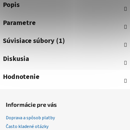
Popis
Parametre
Súvisiace súbory (1)
Diskusia
Hodnotenie
Z
á
Informácie pre vás
p
ä
Doprava a spôsob platby
t
Často kladené otázky