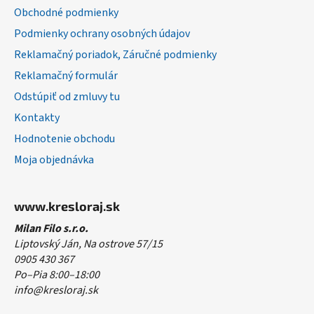
i
Obchodné podmienky
e
Podmienky ochrany osobných údajov
Reklamačný poriadok, Záručné podmienky
Reklamačný formulár
Odstúpiť od zmluvy tu
Kontakty
Hodnotenie obchodu
Moja objednávka
www.kresloraj.sk
Milan Filo s.r.o.
Liptovský Ján, Na ostrove 57/15
0905 430 367
Po–Pia 8:00–18:00
info@kresloraj.sk