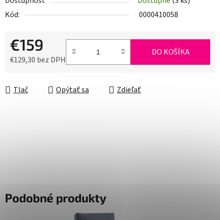
Dostupnosť
Dostupné
(3 ks)
Kód:
0000410058
€159
DO KOŠÍKA
€129,30 bez DPH
Jednotková cena:
Tlač
Opýtať sa
Zdieľať
Podobné produkty