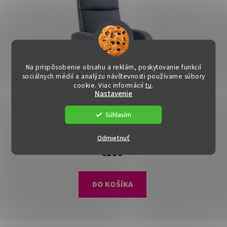
Na prispôsobenie obsahu a reklám, poskytovanie funkcií
sociálnych médií a analýzu návštevnosti používame súbory
cookie. Viac informácií
tu
.
DOPRAVA ZADARMO
Nastavenie
Polohovacie kreslo -
Súhlasím
KRESO, Sivá látka
Dostupné
(1 ks)
Odmietnuť
€159
DO KOŠÍKA