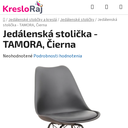
Prejsť
Hľadať
NÁKUP
na
KOŠÍK
obsah
Domov
/
Jedálenské stoličky a kreslá
/
Jedálenské stoličky
/
Jedálenská
stolička - TAMORA, Čierna
Jedálenská stolička -
TAMORA, Čierna
Priemerné
Neohodnotené
Podrobnosti hodnotenia
hodnotenie
produktu
je
0,0
z
5
hviezdičiek.