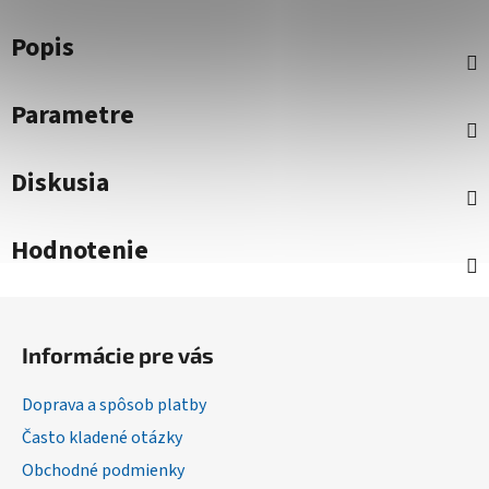
Popis
Parametre
Diskusia
Hodnotenie
Z
á
Informácie pre vás
p
ä
Doprava a spôsob platby
t
Často kladené otázky
i
Obchodné podmienky
e