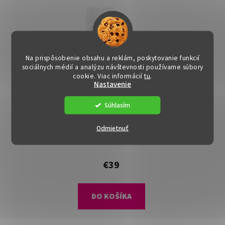
Na prispôsobenie obsahu a reklám, poskytovanie funkcií
sociálnych médií a analýzu návštevnosti používame súbory
cookie. Viac informácií
tu
.
Nastavenie
Súhlasím
Jedálenská stolička -
Odmietnuť
TAMORA, Biela
Dostupné
(>15 ks)
€39
DO KOŠÍKA