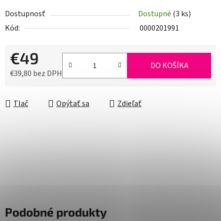
Dostupnosť
Dostupné
(3 ks)
Kód:
0000201991
€49
DO KOŠÍKA
€39,80 bez DPH
Jednotková cena:
Tlač
Opýtať sa
Zdieľať
Podobné produkty