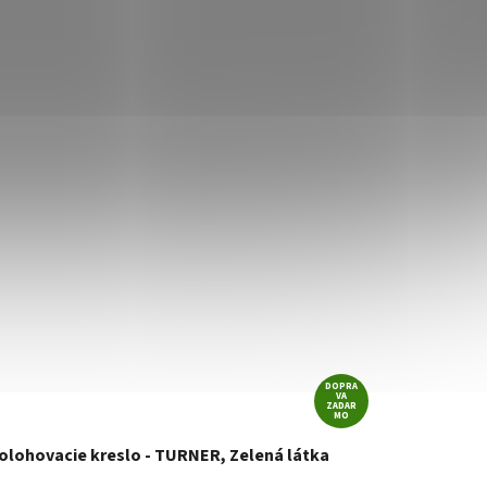
DOPRA
VA
ZADAR
MO
olohovacie kreslo - TURNER, Zelená látka