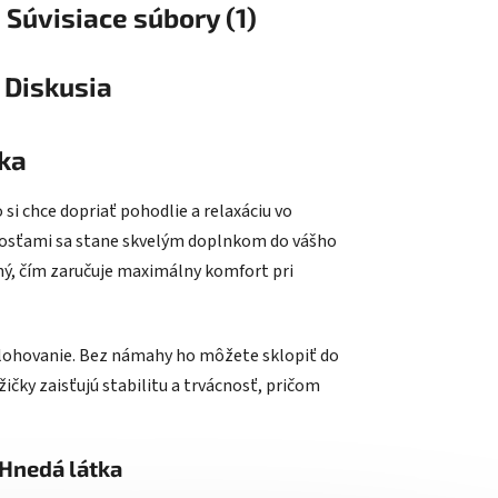
Súvisiace súbory (1)
Diskusia
tka
i chce dopriať pohodlie a relaxáciu vo
nosťami sa stane skvelým doplnkom do vášho
kčný, čím zaručuje maximálny komfort pri
lohovanie. Bez námahy ho môžete sklopiť do
čky zaisťujú stabilitu a trvácnosť, pričom
 Hnedá látka