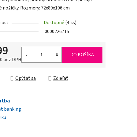
é nožičky. Rozmery: 72x89x106 cm.
nosť
Dostupné
(4 ks)
iek.
0000226715
99
DO KOŠÍKA
80 bez DPH
ková cena:
Opýtať sa
Zdieľať
atba
et banking
rku