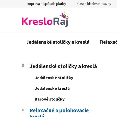
Prejsť
Doprava a spôsob platby
Často kladené otázky
na
obsah
Jedálenské stoličky a kreslá
Relaxač
B
K
Preskočiť
Jedálenské stoličky a kreslá
a
kategórie
o
t
č
Jedálenské stoličky
e
n
g
Jedálenské kreslá
ý
ó
p
r
Barové stoličky
i
a
e
Relaxačné a polohovacie
n
kreslá