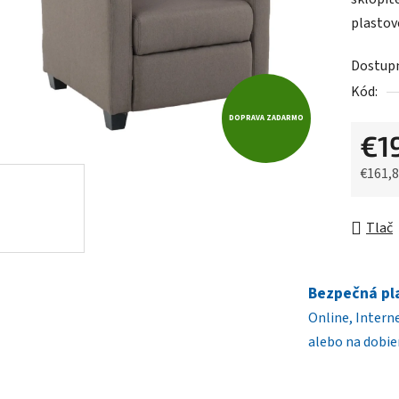
0,0
plastov
z
5
Dostup
hviezdič
Kód:
DOPRAVA ZADARMO
€1
€161,
Jednot
Tlač
Bezpečná pl
Online, Intern
alebo na dobie