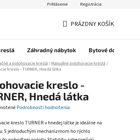
Prihlásenie
Registrácia
Reklamačný poriadok, Záručné podmienky
Reklamačný formulár
PRÁZDNY KOŠÍK
NÁKUPNÝ
KOŠÍK
kreslá
Záhradný nábytok
Bytové doplnky
ačné a polohovacie kreslá
/
Manuálne polohovacie kreslá
/
cie kreslo - TURNER, Hnedá látka
ohovacie kreslo -
NER, Hnedá látka
rné
notené
Podrobnosti hodnotenia
enie
acie kreslo TURNER v hnedej látke je ideálne na
tu
iu. S jednoduchým mechanizmom ho rýchlo
e do pohodlnej polohy. Stabilitu zabezpečujú