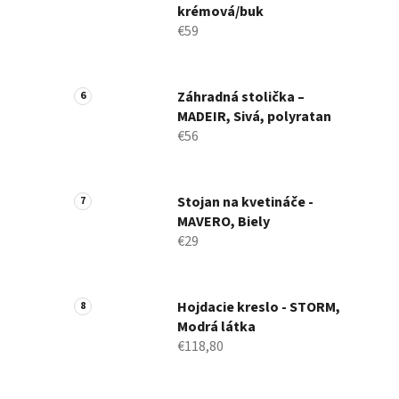
krémová/buk
€59
Záhradná stolička –
MADEIR, Sivá, polyratan
€56
Stojan na kvetináče -
MAVERO, Biely
€29
Hojdacie kreslo - STORM,
Modrá látka
€118,80