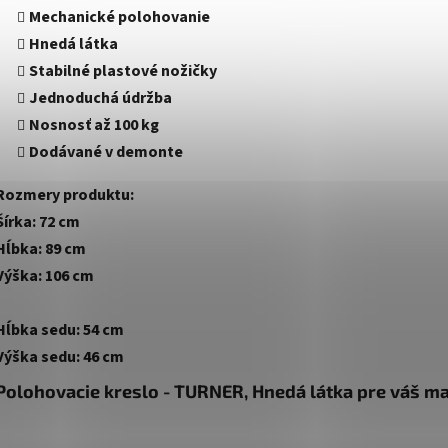
Mechanické polohovanie
Hnedá látka
Stabilné plastové nožičky
Jednoduchá údržba
Nosnosť až 100 kg
Dodávané v demonte
Rozmery produktu:
Šírka: 72 cm
Hĺbka: 89 cm
Výška: 106 cm
Hĺbka sedu: 54 cm
Výška sedu: 46 cm
Polohovacie kreslo - TURNER, Hnedá látka pre váš m
Manuálne