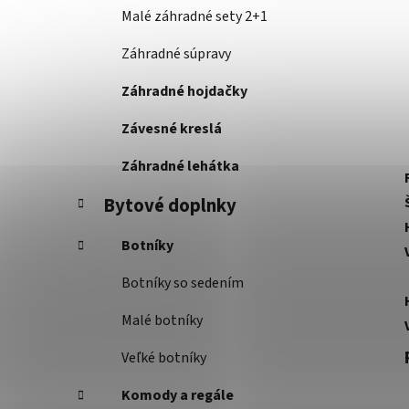
Malé záhradné sety 2+1
Záhradné súpravy
Záhradné hojdačky
Závesné kreslá
Záhradné lehátka
Bytové doplnky
Botníky
Botníky so sedením
Malé botníky
Veľké botníky
Komody a regále