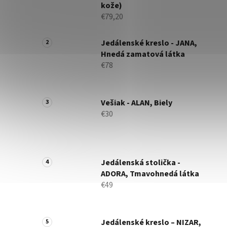
kože)
€79,20
Jedálenské kreslo - JANA,
Hnedá zamatová látka
€78
Vešiak - ALAN, Biely
€30
Jedálenská stolička -
ADORA, Tmavohnedá látka
€49
Jedálenské kreslo – NIZAR,