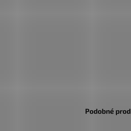
PRIDAŤ HODNOTENIE
Buďte prvý, kto napíše príspevok k tejto položke.
PRIDAŤ KOMENTÁR
Podobné prod