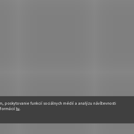
Kategória
polohovacie
kreslá
Hmotnosť
25 kg
Farba
Hnedá
Materiál
Látka
Šírka (cm)
72
Výška (cm)
106
Šírka sedu (cm)
52
Výška sedu (cm)
46
Nosnosť (kg)
100
Hĺbka (cm)
89
Hĺbka sedu (cm)
54
, poskytovanie funkcií sociálnych médií a analýzu návštevnosti
nformácií
tu
.
Demontované
Áno
Martindale (ot.)
90000