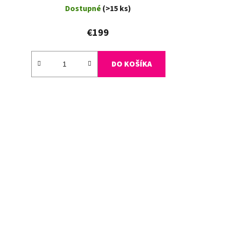
Dostupné
(>15 ks)
€199
DO KOŠÍKA