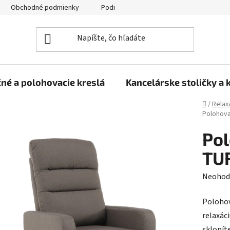
Obchodné podmienky
Podmienky ochrany osobných údajov
né a polohovacie kreslá
Kancelárske stoličky a 
Domov
/
Relax
Polohova
Pol
TUR
Prieme
Neohod
hodnot
Polohov
produk
relaxác
je
sklopít