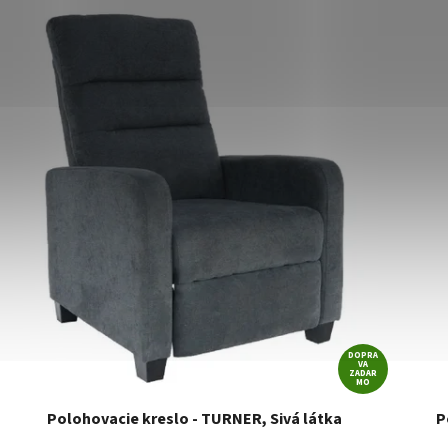
DOPRA
VA
ZADAR
MO
Polohovacie kreslo - TURNER, Sivá látka
P