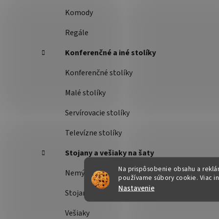
Komody
Regále
Konferenčné a iné stolíky
Konferenčné stolíky
Malé stolíky
Servírovacie stolíky
Televízne stolíky
Stojany a vešiaky na šaty
Na prispôsobenie obsahu a reklám
Nemý sluha
používame súbory cookie. Viac i
Nastavenie
Stojany na šaty
Vešiaky