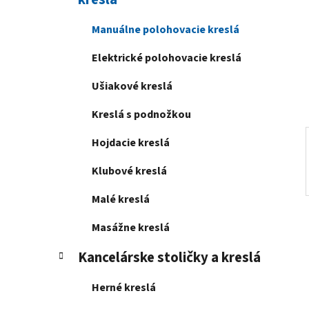
e
l
Manuálne polohovacie kreslá
Elektrické polohovacie kreslá
Ušiakové kreslá
Kreslá s podnožkou
Hojdacie kreslá
Klubové kreslá
Malé kreslá
Masážne kreslá
Kancelárske stoličky a kreslá
Herné kreslá