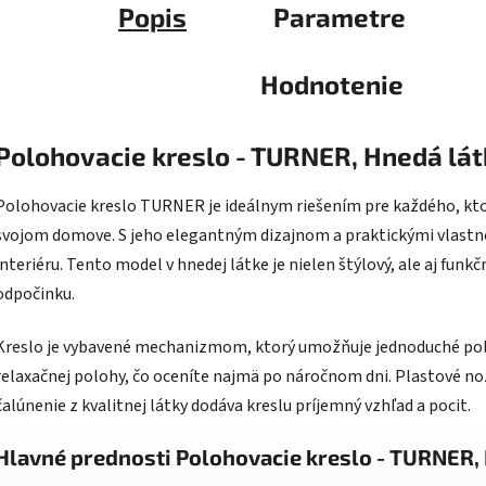
Popis
Parametre
Hodnotenie
Polohovacie kreslo - TURNER, Hnedá lá
Polohovacie kreslo TURNER je ideálnym riešením pre každého, kto s
svojom domove. S jeho elegantným dizajnom a praktickými vlast
interiéru. Tento model v hnedej látke je nielen štýlový, ale aj fun
odpočinku.
Kreslo je vybavené mechanizmom, ktorý umožňuje jednoduché po
relaxačnej polohy, čo oceníte najmä po náročnom dni. Plastové noži
čalúnenie z kvalitnej látky dodáva kreslu príjemný vzhľad a pocit.
Hlavné prednosti Polohovacie kreslo - TURNER,