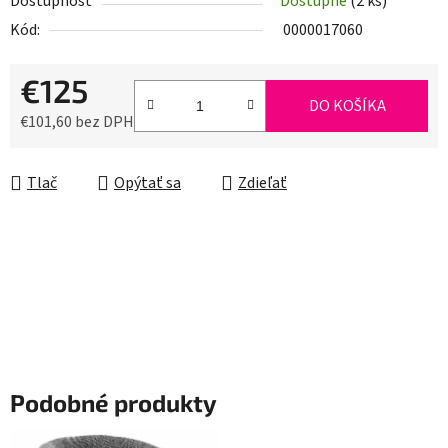
Dostupnosť
Dostupné
(2 ks)
Kód:
0000017060
€125
DO KOŠÍKA
€101,60 bez DPH
Jednotková cena:
Tlač
Opýtať sa
Zdieľať
Podobné produkty