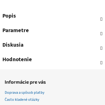
Popis
Parametre
Diskusia
Hodnotenie
Z
á
Informácie pre vás
p
ä
Doprava a spôsob platby
t
Často kladené otázky
i