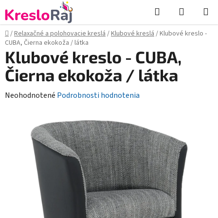
Prejsť
Hľadať
NÁKUP
na
KOŠÍK
obsah
Domov
/
Relaxačné a polohovacie kreslá
/
Klubové kreslá
/
Klubové kreslo -
CUBA, Čierna ekokoža / látka
Klubové kreslo - CUBA,
Čierna ekokoža / látka
Priemerné
Neohodnotené
Podrobnosti hodnotenia
hodnotenie
produktu
je
0,0
z
5
hviezdičiek.