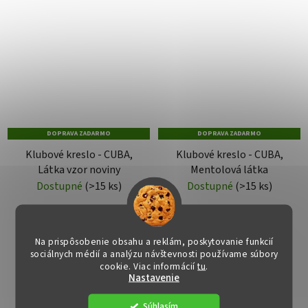
DOPRAVA ZADARMO
DOPRAVA ZADARMO
Klubové kreslo - CUBA,
Klubové kreslo - CUBA,
Látka vzor noviny
Mentolová látka
Dostupné
(>15 ks)
Dostupné
(>15 ks)
€125
€119
Na prispôsobenie obsahu a reklám, poskytovanie funkcií
sociálnych médií a analýzu návštevnosti používame súbory
DO KOŠÍKA
DO KOŠÍKA
cookie. Viac informácií
tu
.
Nastavenie
Súhlasím